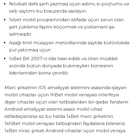
Növbəti dəfə şərh yazmaq üçün adımı, e-poçtumu və
veb saytımı bu brauzerdə saxlayın.
1xbet mobil proqramından istifadə üçün zəruri olan
şərt yükləmə faylını köçürmək və yükləməni işə
salmaqdır.
Aşağı limit müəyyən metodlarında saytda bütövlükdə
pul yatırmaq üçün.
1xBet BK 2007-ci ildə təsis edilib və ötən müddət
ərzində bütün dünyada bukmеykеr biznesinin
liderlərindən birinə çevrilib.
Mərc şirkətinin IOS əməliyyat sistemini əsasında işləyən
mobil cihazlar üçün 1hBet mobil versiyası interfeysi
digər cihazlar üçün olan tətbiqlərdən bir qədər fərqlənir.
Android əməliyyat sistemi əsaslı mobil cihaz
istifadəçisinizsə siz bu halda 1xBet mərc şirkətinin
1khBet mobil versiyası tətbiqindən faydalana bilərsiniz.
1xBet mrəc şirkəti Android cihazlar üçün mobil versiya