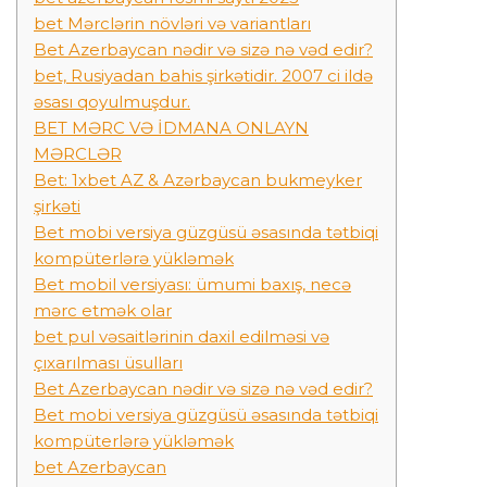
bet Mərclərin növləri və variantları
Bet Azerbaycan nədir və sizə nə vəd edir?
bet, Rusiyadan bahis şirkətidir. 2007 ci ildə
əsası qoyulmuşdur.
BET MƏRC VƏ İDMANA ONLAYN
MƏRCLƏR
Bet: 1xbet AZ & Аzərbаyсаn bukmеykеr
şirkəti
Bet mobi versiya güzgüsü əsasında tətbiqi
kompüterlərə yükləmək
Bet mobil versiyası: ümumi baxış, necə
mərc etmək olar
bet pul vəsaitlərinin daxil edilməsi və
çıxarılması üsulları
Bet Azerbaycan nədir və sizə nə vəd edir?
Bet mobi versiya güzgüsü əsasında tətbiqi
kompüterlərə yükləmək
bet Azerbaycan