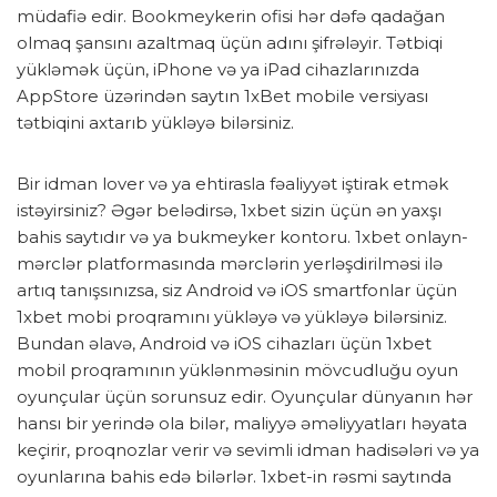
müdafiə edir. Bookmeykerin ofisi hər dəfə qadağan
olmaq şansını azaltmaq üçün adını şifrələyir. Tətbiqi
yükləmək üçün, iPhone və ya iPad cihazlarınızda
AppStore üzərindən saytın 1xBet mobile versiyası
tətbiqini axtarıb yükləyə bilərsiniz.
Bir idman lover və ya ehtirasla fəaliyyət iştirak etmək
istəyirsiniz? Əgər belədirsə, 1xbet sizin üçün ən yaxşı
bahis saytıdır və ya bukmеykеr kontoru. 1xbet onlayn-
mərclər platformasında mərclərin yerləşdirilməsi ilə
artıq tanışsınızsa, siz Android və iOS smartfonlar üçün
1xbet mobi proqramını yükləyə və yükləyə bilərsiniz.
Bundan əlavə, Android və iOS cihazları üçün 1xbet
mobil proqramının yüklənməsinin mövcudluğu oyun
oyunçular üçün sorunsuz edir. Oyunçular dünyanın hər
hansı bir yerində ola bilər, maliyyə əməliyyatları həyata
keçirir, proqnozlar verir və sevimli idman hadisələri və ya
oyunlarına bahis edə bilərlər. 1xbet-in rəsmi saytında