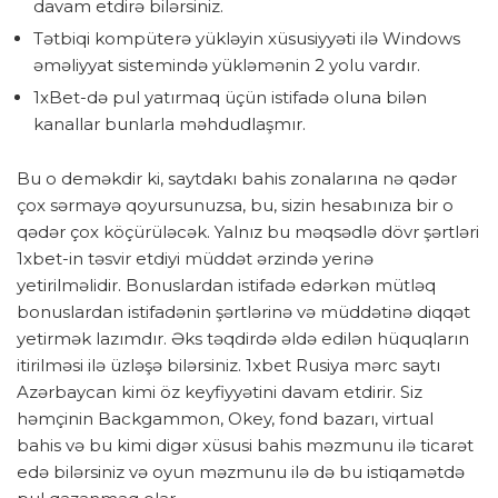
davam etdirə bilərsiniz.
Tətbiqi kompüterə yükləyin xüsusiyyəti ilə Windows
əməliyyat sistemində yükləmənin 2 yolu vardır.
1xBet-də pul yatırmaq üçün istifadə oluna bilən
kanallar bunlarla məhdudlaşmır.
Bu o deməkdir ki, saytdakı bahis zonalarına nə qədər
çox sərmayə qoyursunuzsa, bu, sizin hesabınıza bir o
qədər çox köçürüləcək. Yalnız bu məqsədlə dövr şərtləri
1xbet-in təsvir etdiyi müddət ərzində yerinə
yetirilməlidir. Bonuslardan istifadə edərkən mütləq
bonuslardan istifadənin şərtlərinə və müddətinə diqqət
yetirmək lazımdır. Əks təqdirdə əldə edilən hüquqların
itirilməsi ilə üzləşə bilərsiniz. 1xbet Rusiya mərc saytı
Azərbaycan kimi öz keyfiyyətini davam etdirir. Siz
həmçinin Backgammon, Okey, fond bazarı, virtual
bahis və bu kimi digər xüsusi bahis məzmunu ilə ticarət
edə bilərsiniz və oyun məzmunu ilə də bu istiqamətdə