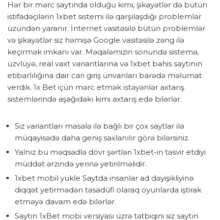
Hər bir mərc saytında olduğu kimi, şikayətlər də bütün
istifadəçilərin 1xbet sistemi ilə qarşılaşdığı problemlər
üzündən yaranır. İnternet vasitəsilə bütün problemlər
və şikayətlər siz həmişə Google vasitəsilə zəng ilə
keçirmək imkanı var. Məqaləmizin sonunda sistemə,
üzvlüyə, real vaxt variantlarına və 1xbet bahis saytının
etibarlılığına dair cari giriş ünvanları barədə məlumat
verdik. 1x Bet içün mərc etmək istəyənlər axtarış
sistemlərində aşağıdakı kimi axtarış edə bilərlər.
Siz variantları məsələ ilə bağlı bir çox saytlar ilə
müqayisədə daha geniş saxlanılır görə bilərsiniz.
Yalnız bu məqsədlə dövr şərtləri 1xbet-in təsvir etdiyi
müddət ərzində yerinə yetirilməlidir.
1xbet mobil yukle Saytda insanlar ad dəyişikliyinə
diqqət yetirmədən təsadüfi olaraq oyunlarda iştirak
etməyə davam edə bilərlər.
Saytın 1xBet mobi versiyası üzrə tətbiqini siz saytın