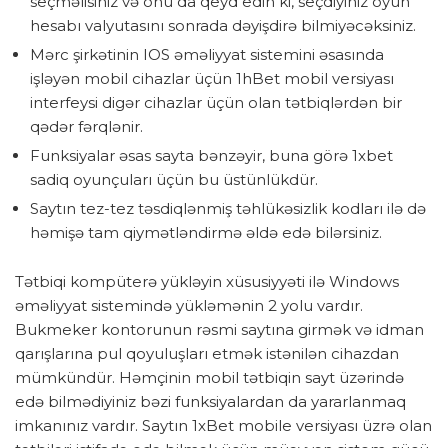
seçməlisiniz və onu da qeyd edin ki, seçdiyiniz oyun
hesabı valyutasını sonrada dəyişdirə bilmiyəcəksiniz.
Mərc şirkətinin IOS əməliyyat sistemini əsasında
işləyən mobil cihazlar üçün 1hBet mobil versiyası
interfeysi digər cihazlar üçün olan tətbiqlərdən bir
qədər fərqlənir.
Funksiyalar əsas sayta bənzəyir, buna görə 1xbet
sadiq oyunçuları üçün bu üstünlükdür.
Saytın tez-tez təsdiqlənmiş təhlükəsizlik kodları ilə də
həmişə tam qiymətləndirmə əldə edə bilərsiniz.
Tətbiqi kompüterə yükləyin xüsusiyyəti ilə Windows
əməliyyat sistemində yükləmənin 2 yolu vardır.
Bukmeker kontorunun rəsmi saytına girmək və idman
qarışlarına pul qoyuluşları etmək istənilən cihazdan
mümkündür. Həmçinin mobil tətbiqin sayt üzərində
edə bilmədiyiniz bəzi funksiyalardan da yararlanmaq
imkanınız vardır. Saytın 1xBet mobile versiyası üzrə olan