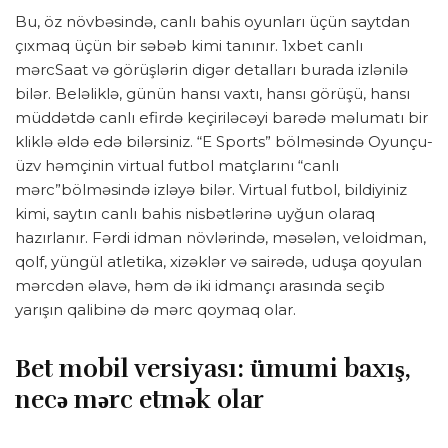
Bu, öz növbəsində, canlı bahis oyunları üçün saytdan
çıxmaq üçün bir səbəb kimi tanınır. 1xbet canlı
mərcSaat və görüşlərin digər detalları burada izlənilə
bilər. Beləliklə, günün hansı vaxtı, hansı görüşü, hansı
müddətdə canlı efirdə keçiriləcəyi barədə məlumatı bir
kliklə əldə edə bilərsiniz. “E Sports” bölməsində Oyunçu-
üzv həmçinin virtual futbol matçlarını “canlı
mərc”bölməsində izləyə bilər. Virtual futbol, bildiyiniz
kimi, saytın canlı bahis nisbətlərinə uyğun olaraq
hazırlanır. Fərdi idman növlərində, məsələn, veloidman,
qolf, yüngül atletika, xizəklər və sairədə, uduşa qoyulan
mərcdən əlavə, həm də iki idmançı arasında seçib
yarışın qalibinə də mərc qoymaq olar.
Bet mobil versiyası: ümumi baxış,
necə mərc etmək olar