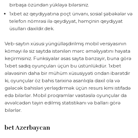
birbaşa özündən yükləyə bilərsiniz.
1xbet az qeydiyyatına poçt ünvanı, sosial şəbəkələr və
telefon nömrəsi ilə qeydiyyat, həmçinin qeydiyyat
üsulları daxildir.dek.
Veb-saytın xüsusi yüngülləşdirilmiş mobil versiyasının
köməyi ilə siz saytda istənilən mərc əməliyyatını həyata
keçirmisiniz. Funksiyalar əsas sayta bənzəyir, buna görə
1xbet sadiq oyunçuları üçün bu üstünlükdür. 1xbet
əlavəsinin daha bir mühüm xüsusiyyəti ondan ibarətdir
ki, oyunçular öz bahis tarixinə asanlıqla daxil ola və
gələcək bahisləri yerləşdirmək üçün resurs kimi istifadə
edə bilərlər. Mobil proqramlar vasitəsilə oyunçular da
əvvəlcədən təyin edilmiş statistikanı və balları görə
bilərlər.
bet Azerbaycan