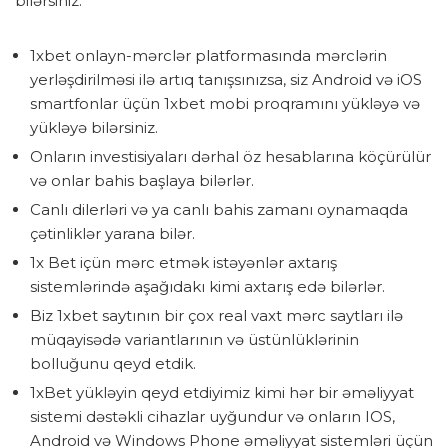
bilərsiniz.
1xbet onlayn-mərclər platformasında mərclərin
yerləşdirilməsi ilə artıq tanışsınızsa, siz Android və iOS
smartfonlar üçün 1xbet mobi proqramını yükləyə və
yükləyə bilərsiniz.
Onların investisiyaları dərhal öz hesablarına köçürülür
və onlar bahis başlaya bilərlər.
Canlı dilerləri və ya canlı bahis zamanı oynamaqda
çətinliklər yarana bilər.
1x Bet içün mərc etmək istəyənlər axtarış
sistemlərində aşağıdakı kimi axtarış edə bilərlər.
Biz 1xbet saytının bir çox real vaxt mərc saytları ilə
müqayisədə variantlarının və üstünlüklərinin
bolluğunu qeyd etdik.
1xBet yükləyin qeyd etdiyimiz kimi hər bir əməliyyat
sistemi dəstəkli cihazlar uyğundur və onların IOS,
Android və Windows Phone əməliyyat sistemləri üçün