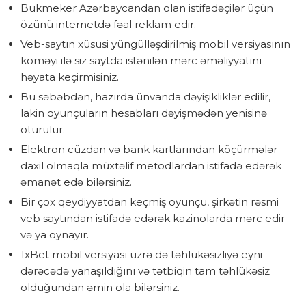
Bukmeker Azərbaycandan olan istifadəçilər üçün
özünü internetdə fəal reklam edir.
Veb-saytın xüsusi yüngülləşdirilmiş mobil versiyasının
köməyi ilə siz saytda istənilən mərc əməliyyatını
həyata keçirmisiniz.
Bu səbəbdən, hazırda ünvanda dəyişikliklər edilir,
lakin oyunçuların hesabları dəyişmədən yenisinə
ötürülür.
Elektron cüzdan və bank kartlarından köçürmələr
daxil olmaqla müxtəlif metodlardan istifadə edərək
əmanət edə bilərsiniz.
Bir çox qeydiyyatdan keçmiş oyunçu, şirkətin rəsmi
veb saytından istifadə edərək kazinolarda mərc edir
və ya oynayır.
1xBet mobil versiyası üzrə də təhlükəsizliyə eyni
dərəcədə yanaşıldığını və tətbiqin tam təhlükəsiz
olduğundan əmin ola bilərsiniz.