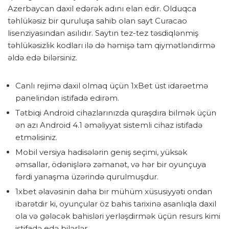
Azerbaycan daxil edərək adını elan edir. Olduqca
təhlükəsiz bir quruluşa sahib olan sayt Curacao
lisenziyasından asılıdır. Saytın tez-tez təsdiqlənmiş
təhlükəsizlik kodları ilə də həmişə tam qiymətləndirmə
əldə edə bilərsiniz.
Canlı rejimə daxil olmaq üçün 1xBet üst idarəetmə
panelindən istifadə edirəm.
Tətbiqi Android cihazlarınızda quraşdıra bilmək üçün
ən azı Android 4.1 əməliyyat sistemli cihaz istifadə
etməlisiniz.
Mobil versiya hadisələrin geniş seçimi, yüksək
əmsallar, ödənişlərə zəmanət, və hər bir oyunçuya
fərdi yanaşma üzərində qurulmuşdur.
1xbet əlavəsinin daha bir mühüm xüsusiyyəti ondan
ibarətdir ki, oyunçular öz bahis tarixinə asanlıqla daxil
ola və gələcək bahisləri yerləşdirmək üçün resurs kimi
istifadə edə bilərlər.