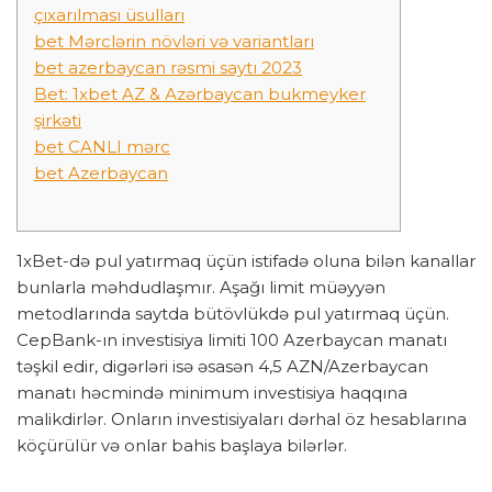
çıxarılması üsulları
bet Mərclərin növləri və variantları
bet azerbaycan rəsmi saytı 2023
Bet: 1xbet AZ & Аzərbаyсаn bukmеykеr
şirkəti
bet CANLI mərc
bet Azerbaycan
1xBet-də pul yatırmaq üçün istifadə oluna bilən kanallar
bunlarla məhdudlaşmır. Aşağı limit müəyyən
metodlarında saytda bütövlükdə pul yatırmaq üçün.
CepBank-ın investisiya limiti 100 Azerbaycan manatı
təşkil edir, digərləri isə əsasən 4,5 AZN/Azerbaycan
manatı həcmində minimum investisiya haqqına
malikdirlər. Onların investisiyaları dərhal öz hesablarına
köçürülür və onlar bahis başlaya bilərlər.