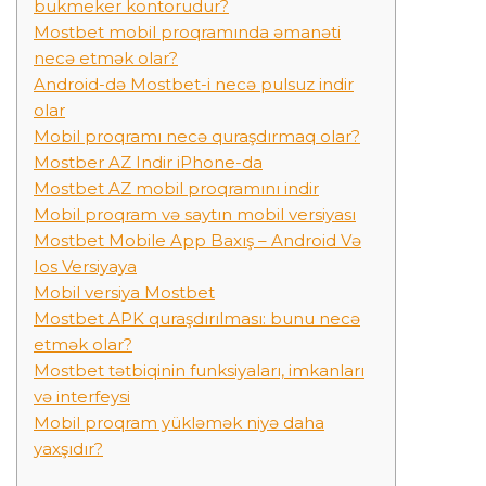
bukmeker kontorudur?
Mostbet mobil proqramında əmanəti
necə etmək olar?
Android-də Mostbet-i necə pulsuz indir
olar
Mobil proqramı necə quraşdırmaq olar?
Mostber AZ Indir iPhone-da
Mostbet AZ mobil proqramını indir
Mobil proqram və saytın mobil versiyası
Mostbet Mobile App Baxış – Android Və
Ios Versiyaya
Mobil versiya Mostbet
Mostbet APK quraşdırılması: bunu necə
etmək olar?
Mostbet tətbiqinin funksiyaları, imkanları
və interfeysi
Mobil proqram yükləmək niyə daha
yaxşıdır?