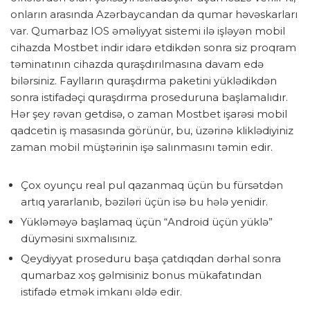
onların arasında Azərbaycandan da qumar həvəskarları
var. Qumarbaz IOS əməliyyat sistemi ilə işləyən mobil
cihazda Mostbet indir idarə etdikdən sonra siz proqram
təminatının cihazda quraşdırılmasına davam edə
bilərsiniz. Faylların quraşdırma paketini yüklədikdən
sonra istifadəçi quraşdırma proseduruna başlamalıdır.
Hər şey rəvan getdisə, o zaman Mostbet işarəsi mobil
qadcetin iş masasında görünür, bu, üzərinə kliklədiyiniz
zaman mobil müştərinin işə salınmasını təmin edir.
Çox oyunçu real pul qazanmaq üçün bu fürsətdən
artıq yararlanıb, bəziləri üçün isə bu hələ yenidir.
Yükləməyə başlamaq üçün “Android üçün yüklə”
düyməsini sıxmalısınız.
Qeydiyyat proseduru başa çatdıqdan dərhal sonra
qumarbaz xoş gəlmisiniz bonus mükafatından
istifadə etmək imkanı əldə edir.