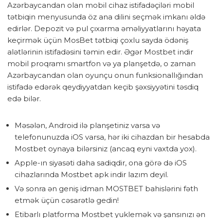
Azərbaycandan olan mobil cihaz istifadəçiləri mobil
tətbiqin menyusunda öz ana dilini seçmək imkanı əldə
edirlər. Depozit və pul çıxarma əməliyyatlarını həyata
keçirmək üçün MosBet tətbiqi çoxlu sayda ödəniş
alətlərinin istifadəsini təmin edir. Əgər Mostbet indir
mobil proqramı smartfon və ya planşetdə, o zaman
Azərbaycandan olan oyunçu onun funksionallığından
istifadə edərək qeydiyyatdan keçib şəxsiyyətini təsdiq
edə bilər.
Məsələn, Android ilə planşetiniz varsa və
telefonunuzda iOS varsa, hər iki cihazdan bir hesabda
Mostbet oynaya bilərsiniz (ancaq eyni vaxtda yox).
Apple-ın siyasəti daha sadiqdir, ona görə də iOS
cihazlarında Mostbet apk indir lazım deyil.
Və sonra ən geniş idman MOSTBET bahislərini fəth
etmək üçün cəsarətlə gedin!
Etibarlı platforma Mostbet yuklemək və şansınızı ən