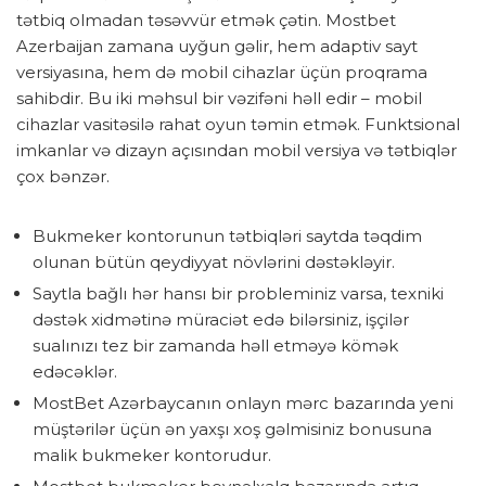
tətbiq olmadan təsəvvür etmək çətin. Mostbet
Azerbaijan zamana uyğun gəlir, hem adaptiv sayt
versiyasına, hem də mobil cihazlar üçün proqrama
sahibdir. Bu iki məhsul bir vəzifəni həll edir – mobil
cihazlar vasitəsilə rahat oyun təmin etmək. Funktsional
imkanlar və dizayn açısından mobil versiya və tətbiqlər
çox bənzər.
Bukmeker kontorunun tətbiqləri saytda təqdim
olunan bütün qeydiyyat növlərini dəstəkləyir.
Saytla bağlı hər hansı bir probleminiz varsa, texniki
dəstək xidmətinə müraciət edə bilərsiniz, işçilər
sualınızı tez bir zamanda həll etməyə kömək
edəcəklər.
MostBet Azərbaycanın onlayn mərc bazarında yeni
müştərilər üçün ən yaxşı xoş gəlmisiniz bonusuna
malik bukmeker kontorudur.