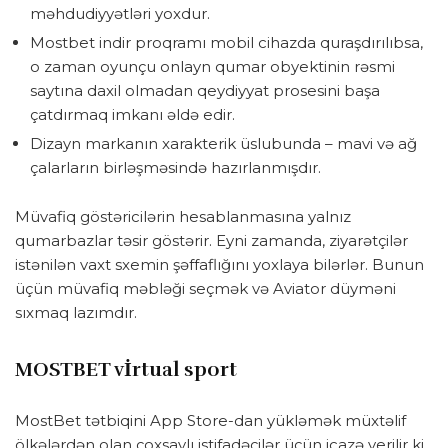
məhdudiyyətləri yoxdur.
Mostbet indir proqramı mobil cihazda quraşdırılıbsa,
o zaman oyunçu onlayn qumar obyektinin rəsmi
saytına daxil olmadan qeydiyyat prosesini başa
çatdırmaq imkanı əldə edir.
Dizayn markanın xarakterik üslubunda – mavi və ağ
çalarların birləşməsində hazırlanmışdır.
Müvafiq göstəricilərin hesablanmasına yalnız
qumarbazlar təsir göstərir. Eyni zamanda, ziyarətçilər
istənilən vaxt sxemin şəffaflığını yoxlaya bilərlər. Bunun
üçün müvafiq məbləği seçmək və Aviator düyməni
sıxmaq lazımdır.
MOSTBET vİrtual sport
MostBet tətbiqini App Store-dan yükləmək müxtəlif
ölkələrdən olan çoxsaylı istifadəçilər üçün icazə verilir ki,