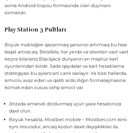
sonra Android loqosu formasında olan düyməni
sıxmalıdır.
Play Station 3 Pultları
Böyük məbləğlər qazanmaq şansınızı artırmaq bu hissi
ikiqat artıracaq. Beləliklə, hər yerdə və istənilən vaxt vaxt
keçirə bilərsiniz.Blackjack dünyanın ən məşhur kart
oyunlarından biridir. Sadə qaydalar və kart hesablama
strategiyası bu əyləncəni canlı saxlayır. Və bəzi hallarda,
simvolu əvəz edən və qalib ardıcıllığın formalaşmasına
kömək edən xüsusi vəhşi simvol var.
Ərizədə əmanəti doldurmaq üçün şəxsi hesabınıza
daxil olun.
Böyük hesabla, Mostbet mobile – Mostbet.com kimi
eyni resursdur, ancaq kodun daxili dəyişiklikləri ilə,