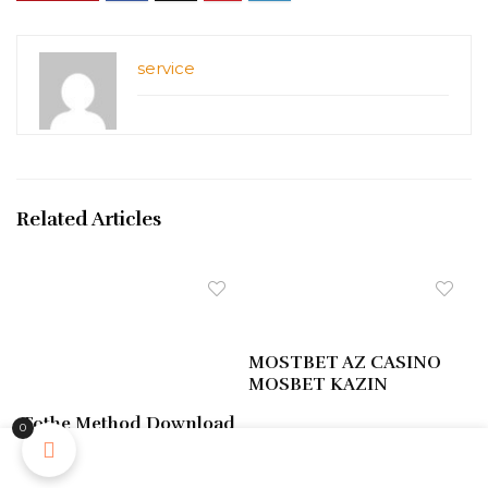
service
Related Articles
MOSTBET AZ CASINO
MOSBET KAZIN
Tothe Method Download
0
And Set Up Mostbet App
For Android And Ios