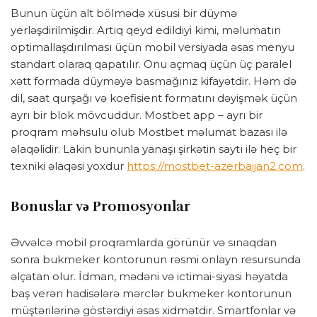
Bunun üçün alt bölmədə xüsusi bir düymə
yerləşdirilmişdir. Artıq qeyd edildiyi kimi, məlumatın
optimallaşdırılması üçün mobil versiyada əsas menyu
standart olaraq qapatılır. Onu açmaq üçün üç paralel
xətt formada düyməyə basmağınız kifayətdir. Həm də
dil, saat qurşağı və koefisient formatını dəyişmək üçün
ayrı bir blok mövcuddur. Mostbet app – ayrı bir
proqram məhsulu olub Mostbet məlumat bazası ilə
əlaqəlidir. Lakin bununla yanaşı şirkətin saytı ilə heç bir
texniki əlaqəsi yoxdur
https://mostbet-azerbaijan2.com
.
Bonuslar və Promosyonlar
Əvvəlcə mobil proqramlarda görünür və sınaqdan
sonra bukmeker kontorunun rəsmi onlayn resursunda
əlçatan olur. İdman, mədəni və ictimai-siyasi həyatda
baş verən hadisələrə mərclər bukmeker kontorunun
müştərilərinə göstərdiyi əsas xidmətdir. Smartfonlar və