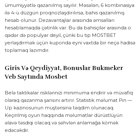
ümumiyyətlə qazanılmış sayılır. Məsələn, 6 kombinasiya
ilə 4-ü düzgün proqnozlaşdırılırsa, bahis qazanılmış
hesab olunur. Dezavantajlar arasında əmsalları
hesablamaqda çətinlik var. Bu da bahisçilər arasında o
qədər də populyar deyil, çünki bu tip MOSTBET
yerləşdirmək üçün kuponda eyni vaxtda bir neçə hadisə
toplamaq lazımdır.
Giris Və Qeydiyyat, Bonuslar Bukmeker
Veb Saytında Mosbet
Belə taktikalar risklərinizi minimuma endirir və müvafiq
olaraq qazanma şansını artırır. Statistik məlumat Pin —
Up kazinosunun müştərisinə təqdim olunacaq.
Keçirilmiş oyun haqqında məlumatlar dürüstlüyün
əlavə təsdiqi olacaq və səhvləri anlamağa kömək
edəcəkdir.