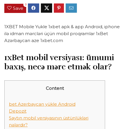
0
Save
1XBET Mobile Yukle 1xbet apk & app Android, iphone
ilə idman mərcləri üçün mobil proqramlar 1xBet
Azərbaycan aze 1xbet.com
1xBet mobil versiyası: ümumi
baxış, necə mərc etmək olar?
Content
bet Azerbaycan yükle Android
Depozit
Saytın mobil versiyasının üstünlükləri
nələrdir?