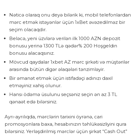
Nəticə olaraq onu deyə bilərik ki, mobil telefonlardan
mərc etmək istəyənlər üçün 1xBet əvəzedilməz bir
seçim olacaqdır.
Beləcə, yeni üzvlərə verilən ilk 1000 AZN depozit
bonusu yerinə 1300 TLə qədər% 200 Hoşgeldin
bonusu alacaqsınız.
Mövcud qaydalar 1xbet AZ mərc şirkəti və müştərilər
arasında bütün digər əlaqələri tənzimləyir.
Bir əmanət etmək üçün istifadəçi adınızı daxil
etməyiniz xahiş olunur.
Hansı ödəmə üsulunu seçsəniz seçin ən az 3 TL
qənaət edə bilərsiniz.
Ayrı-ayrılıqda, mərclərin tarixini öyrənə, cari
promosyonlara baxa, hesabınızın təhlükəsizliyini qura
bilərsiniz. Yerləşdirilmiş mərclər üçün şirkət “Cash Out”