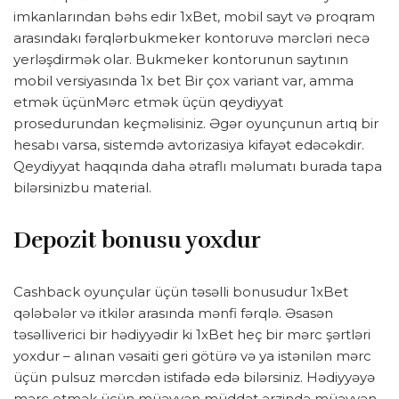
imkanlarından bəhs edir 1xBet, mobil sayt və proqram
arasındakı fərqlərbukmeker kontoruvə mərcləri necə
yerləşdirmək olar. Bukmeker kontorunun saytının
mobil versiyasında 1x bet Bir çox variant var, amma
etmək üçünMərc etmək üçün qeydiyyat
prosedurundan keçməlisiniz. Əgər oyunçunun artıq bir
hesabı varsa, sistemdə avtorizasiya kifayət edəcəkdir.
Qeydiyyat haqqında daha ətraflı məlumatı burada tapa
bilərsinizbu material.
Depozit bonusu yoxdur
Cashback oyunçular üçün təsəlli bonusudur 1xBet
qələbələr və itkilər arasında mənfi fərqlə. Əsasən
təsəlliverici bir hədiyyədir ki 1xBet heç bir mərc şərtləri
yoxdur – alınan vəsaiti geri götürə və ya istənilən mərc
üçün pulsuz mərcdən istifadə edə bilərsiniz. Hədiyyəyə
mərc etmək üçün müəyyən müddət ərzində müəyyən