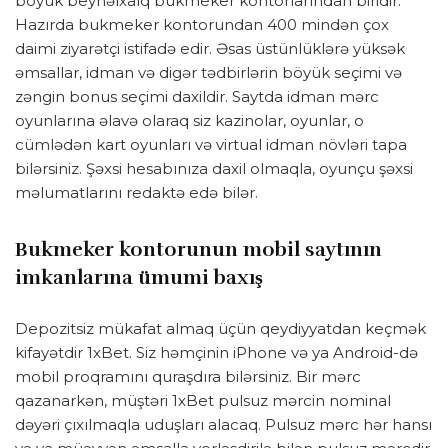
böyük beynəlxalq bukmeker kontorlarından biridir.
Hazırda bukmeker kontorundan 400 mindən çox
daimi ziyarətçi istifadə edir. Əsas üstünlüklərə yüksək
əmsallar, idman və digər tədbirlərin böyük seçimi və
zəngin bonus seçimi daxildir. Saytda idman mərc
oyunlarına əlavə olaraq siz kazinolar, oyunlar, o
cümlədən kart oyunları və virtual idman növləri tapa
bilərsiniz. Şəxsi hesabınıza daxil olmaqla, oyunçu şəxsi
məlumatlarını redaktə edə bilər.
Bukmeker kontorunun mobil saytının
imkanlarına ümumi baxış
Depozitsiz mükafat almaq üçün qeydiyyatdan keçmək
kifayətdir 1xBet. Siz həmçinin iPhone və ya Android-də
mobil proqramını quraşdıra bilərsiniz. Bir mərc
qazanarkən, müştəri 1xBet pulsuz mərcin nominal
dəyəri çıxılmaqla uduşları alacaq. Pulsuz mərc hər hansı