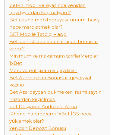
bet-in mobil versiyasında yenidən
qeydiyyatdan keçməliyəm?
Bet casino mobil versiyası: ümumi baxış,
necə mərc etmək olar?
BET Mobile Tətbiqi – app
Bet-dən istifadə edənlər üçün bonuslar
varmı?
Minimum və maksimum tariflərMərclər
1xBet
Mərc və pul çıxarma qaydaları
Bet Azərbaycan Bonuslar, qeydiyyat,
kazino
Bet Azərbaycan bukmekeri: rəsmi saytın
nəzərdən keçirilməsi
bet Dosyasını Android’e Alma
iPhone-na proqramı 1xBet İOS necə
yükləmək olar?
Yenidən Depozit Bonusu