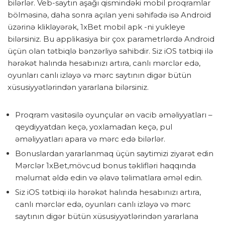
bilərlər. Veb-saytın aşağı qismindəki mobil proqramlar
bölməsinə, daha sonra açılan yeni səhifədə isə Android
üzərinə klikləyərək, 1xBet mobil apk -ni yukleye
bilərsiniz. Bu applikasiya bir çox parametrlərdə Android
üçün olan tətbiqlə bənzərliyə sahibdir. Siz iOS tətbiqi ilə
hərəkət halında hesabınızı artıra, canlı mərclər edə,
oyunları canlı izləyə və mərc saytının digər bütün
xüsusiyyətlərindən yararlana bilərsiniz.
Proqram vasitəsilə oyunçular ən vacib əməliyyatları –
qeydiyyatdan keçə, yoxlamadan keçə, pul
əməliyyatları apara və mərc edə bilərlər.
Bonuslardan yararlanmaq üçün saytimizi ziyarət edin
Mərclər 1xBet,mövcud bonus təklifləri haqqında
məlumat əldə edin və əlavə təlimatlara əməl edin.
Siz iOS tətbiqi ilə hərəkət halında hesabınızı artıra,
canlı mərclər edə, oyunları canlı izləyə və mərc
saytının digər bütün xüsusiyyətlərindən yararlana