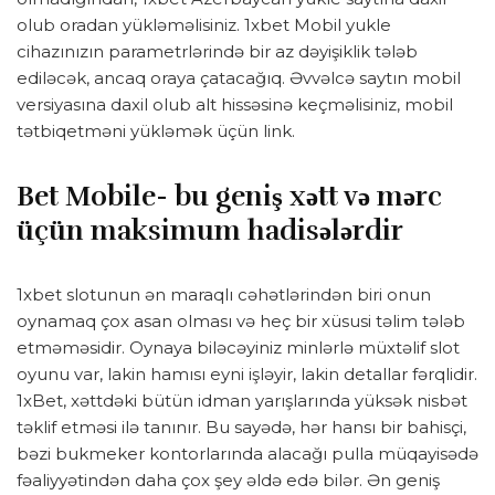
olub oradan yükləməlisiniz. 1xbet Mobil yukle
cihazınızın parametrlərində bir az dəyişiklik tələb
ediləcək, ancaq oraya çatacağıq. Əvvəlcə saytın mobil
versiyasına daxil olub alt hissəsinə keçməlisiniz, mobil
tətbiqetməni yükləmək üçün link.
Bet Mobile- bu geniş xətt və mərc
üçün maksimum hadisələrdir
1xbet slotunun ən maraqlı cəhətlərindən biri onun
oynamaq çox asan olması və heç bir xüsusi təlim tələb
etməməsidir. Oynaya biləcəyiniz minlərlə müxtəlif slot
oyunu var, lakin hamısı eyni işləyir, lakin detallar fərqlidir.
1xBet, xəttdəki bütün idman yarışlarında yüksək nisbət
təklif etməsi ilə tanınır. Bu sayədə, hər hansı bir bahisçi,
bəzi bukmeker kontorlarında alacağı pulla müqayisədə
fəaliyyətindən daha çox şey əldə edə bilər. Ən geniş