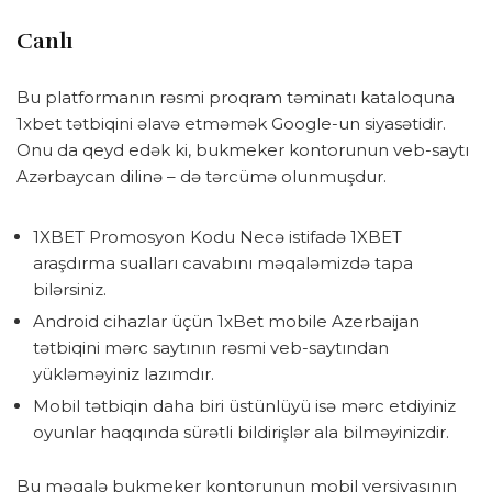
Canlı
Bu platformanın rəsmi proqram təminatı kataloquna
1xbet tətbiqini əlavə etməmək Google-un siyasətidir.
Onu da qeyd edək ki, bukmeker kontorunun veb-saytı
Azərbaycan dilinə – də tərcümə olunmuşdur.
1XBET Promosyon Kodu Necə istifadə 1XBET
araşdırma sualları cavabını məqaləmizdə tapa
bilərsiniz.
Android cihazlar üçün 1xBet mobile Azerbaijan
tətbiqini mərc saytının rəsmi veb-saytından
yükləməyiniz lazımdır.
Mobil tətbiqin daha biri üstünlüyü isə mərc etdiyiniz
oyunlar haqqında sürətli bildirişlər ala bilməyinizdir.
Bu məqalə bukmeker kontorunun mobil versiyasının