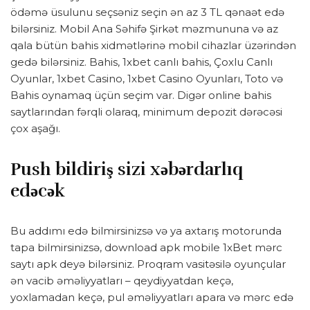
ödəmə üsulunu seçsəniz seçin ən az 3 TL qənaət edə
bilərsiniz. Mobil Ana Səhifə Şirkət məzmununa və az
qala bütün bahis xidmətlərinə mobil cihazlar üzərindən
gedə bilərsiniz. Bahis, 1xbet canlı bahis, Çoxlu Canlı
Oyunlar, 1xbet Casino, 1xbet Casino Oyunları, Toto və
Bahis oynamaq üçün seçim var. Digər online bahis
saytlarından fərqli olaraq, minimum depozit dərəcəsi
çox aşağı.
Push bildiriş sizi xəbərdarlıq
edəcək
Bu addımı edə bilmirsinizsə və ya axtarış motorunda
tapa bilmirsinizsə, download apk mobile 1xBet mərc
saytı apk deyə bilərsiniz. Proqram vasitəsilə oyunçular
ən vacib əməliyyatları – qeydiyyatdan keçə,
yoxlamadan keçə, pul əməliyyatları apara və mərc edə