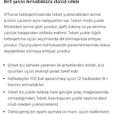
Bet şəxsi hesabınıza daxil olun
IPhone tətbiqetməsində 1xbet yükləndikdən sonra
bütün üzvlərin eyni nailiyyətləri var. 1xbet mobi yukle
Mobildən sonra gəlir yoxdur, qəfil ödəniş və ya silinmə,
üzvlük haqqından istifadə edilmir. 1xbet yukle Ağıllı
tətbiqetmə üçün seçimlərdə dili bilməyinizə ehtiyac
yoxdur. Oyunçuların təhlükəsizlik parametrlərində əlavə
dəyişikliklər etməyə ehtiyac yoxdur.
Şirkət bu sahədə yaranan ilk şirkətlərdən biridir, pul
oyunları üçün əlverişli şərait təklif edir.
İstifadəçilər 100 bal qazanmaq üçün 12 hadisədən 8-i
təxmin etməlidirlər.
1xbet Az yukle tətbiqi hələ google play mağazasında
olmadığından, 1xbet Azerbaycan yukle saytına daxil
olub oradan yükləməlisiniz.
Daha geniş bir siyahı açmaq və mərc üçün tədbirlərin