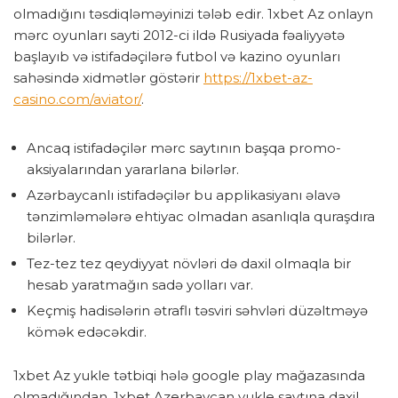
olmadığını təsdiqləməyinizi tələb edir. 1xbet Az onlayn
mərc oyunları sayti 2012-ci ildə Rusiyada fəaliyyətə
başlayıb və istifadəçilərə futbol və kazino oyunları
sahəsində xidmətlər göstərir
https://1xbet-az-
casino.com/aviator/
.
Ancaq istifadəçilər mərc saytının başqa promo-
aksiyalarından yararlana bilərlər.
Azərbaycanlı istifadəçilər bu applikasiyanı əlavə
tənzimləmələrə ehtiyac olmadan asanlıqla quraşdıra
bilərlər.
Tez-tez tez qeydiyyat növləri də daxil olmaqla bir
hesab yaratmağın sadə yolları var.
Keçmiş hadisələrin ətraflı təsviri səhvləri düzəltməyə
kömək edəcəkdir.
1xbet Az yukle tətbiqi hələ google play mağazasında
olmadığından, 1xbet Azerbaycan yukle saytına daxil