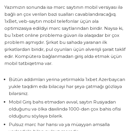
Yazımızın sonunda isə mərc saytının mobil versiyası ilə
bağlı ən çox verilən bəzi sualları cavablandıracağıq.
1xBet, veb-saytın mobil telefonlar üçün əla
optimizasiya edildiyi mərc saytlarından biridir. Nəysə ki,
bu 1xbet online problemə güvən ilə əlaqədar bir çox
problem aşmışdır. Şirkət bu sahədə yaranan ilk
şirkətlərdən biridir, pul oyunları üçün əlverişli şərait təklif
edir. Kompüterə bağlanmadan giriş əldə etmək üçün
mobil tətbiqetmə var.
Bütün addımları yerinə yetirməklə 1xbet Azerbaycan
yukle təqdim edə biləcəyi hər şeyə çatmağı gözləyə
bilərsiniz.
Mobil Giriş bəhs etmədən əvvəl, saytın Rusiyadan
olduğunu və ölkə daxilində 1000-dən çox bahis ofisi
olduğunu söyləyə bilərik.
Pulsuz mərc hər hansı və ya müəyyən əmsalla