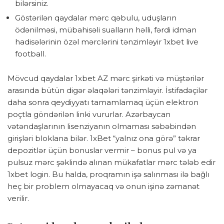
bilərsiniz.
Göstərilən qaydalar mərc qəbulu, uduşların
ödənilməsi, mübahisəli sualların həlli, fərdi idman
hadisələrinin özəl mərclərini tənzimləyir 1xbet live
football.
Mövcud qaydalar 1xbet AZ mərc şirkəti və müştərilər
arasında bütün digər əlaqələri tənzimləyir. İstifadəçilər
daha sonra qeydiyyatı tamamlamaq üçün elektron
poçtla göndərilən linki vururlar. Azərbaycan
vətəndaşlarının lisenziyanın olmaması səbəbindən
girişləri bloklana bilər. 1xBet “yalnız ona görə” təkrar
depozitlər üçün bonuslar vermir – bonus pul və ya
pulsuz mərc şəklində alınan mükafatlar mərc tələb edir
1xbet login. Bu halda, proqramın işə salınması ilə bağlı
heç bir problem olmayacaq və onun işinə zəmanət
verilir.