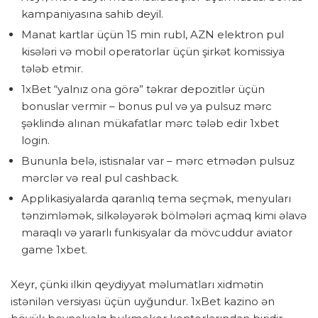
kampaniyasına sahib deyil.
Manat kartlar üçün 15 min rubl, AZN elektron pul
kisələri və mobil operatorlar üçün şirkət komissiya
tələb etmir.
1xBet “yalnız ona görə” təkrar depozitlər üçün
bonuslar vermir – bonus pul və ya pulsuz mərc
şəklində alınan mükafatlar mərc tələb edir 1xbet
login.
Bununla belə, istisnalar var – mərc etmədən pulsuz
mərclər və real pul cashback.
Applikasiyalarda qaranlıq tema seçmək, menyuları
tənzimləmək, silkələyərək bölmələri açmaq kimi əlavə
maraqlı və yararlı funkisyalar da mövcuddur aviator
game 1xbet.
Xeyr, çünki ilkin qeydiyyat məlumatları xidmətin
istənilən versiyası üçün uyğundur. 1xBet kazino ən