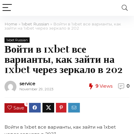
Home
»
1xbet Russian
»
Войти в 1xbet все варианты, как
зайти на 1xbet через зеркало в 202
1xbet Russian
Войти в 1xbet все
варианты, как зайти на
1xbet через зеркало в 202
service
9
Views
0
November 29, 2023
0
Save
Войти в 1xbet все варианты, как зайти на 1xbet