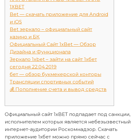
1XBET
Bet — скачать приложение для Android
и іOS
Bet зеркало – официальный сайт
казино и БК
Официальный Сайт 1xBet — Обзор
Дизайна и Функционала
Зеркало 1xbet – зайти на сайт 1хбет
сегодня 22.04.2019
бет — обзор букмекерской конторы
Трансляции спортивных событий
💰 Пополнение счета и вывод средств
Официальный сайт 1xBET подпадает под санкции,
исполнителем которых является небезызвестный
интернет-аудитории Роскомнадзор. Скачать
приложение 1xбет можно прямо сейчас с