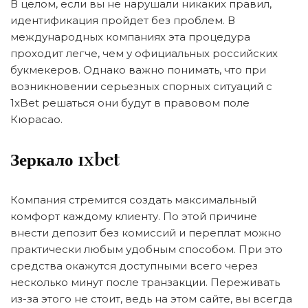
В целом, если вы не нарушали никаких правил,
идентификация пройдет без проблем. В
международных компаниях эта процедура
проходит легче, чем у официальных российских
букмекеров. Однако важно понимать, что при
возникновении серьезных спорных ситуаций с
1xBet решаться они будут в правовом поле
Кюрасао.
Зеркало 1xbet
Компания стремится создать максимальный
комфорт каждому клиенту. По этой причине
внести депозит без комиссий и переплат можно
практически любым удобным способом. При это
средства окажутся доступными всего через
несколько минут после транзакции. Переживать
из-за этого не стоит, ведь на этом сайте, вы всегда