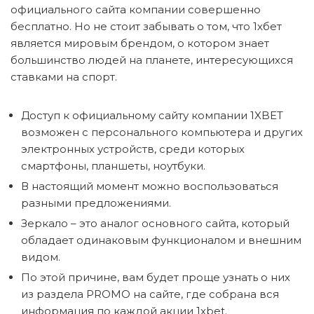
официального сайта компании совершенно
бесплатно. Но не стоит забывать о том, что 1хбет
является мировым брендом, о котором знает
большинство людей на планете, интересующихся
ставками на спорт.
Доступ к официальному сайту компании 1XBET
возможен с персонального компьютера и других
электронных устройств, среди которых
смартфоны, планшеты, ноутбуки.
В настоящий момент можно воспользоваться
разными предложениями.
Зеркало – это аналог основного сайта, который
обладает одинаковым функционалом и внешним
видом.
По этой причине, вам будет проще узнать о них
из раздела PROMO на сайте, где собрана вся
информация по каждой акции 1xbet.