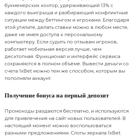
букмекерских контор, удерживающий 13% с
каждого выигрыша и разбирающий конфликтные
ситуации между беттингом и игроками. Благодаря
этой утилите, делать ставки можно в любом месте,
даже не имея доступа к персональному
компьютеру. Если судить по отзывам игроков,
работает мобильная версия лучше, чем
десктопная. Функционал и интерфейс сервиса
сохраняются в полном объёме. Вывести деньги со
счета 1xBet можно тем же способом, которым вы
пополняли аккаунт.
Получение бонуса на первый депозит
Промокоды раздаются бесплатно, и используются
для привлечения на сайт новых пользователей. В
настоящий момент можно воспользоваться
разными предложениями. Слоты зеркала 1xBet