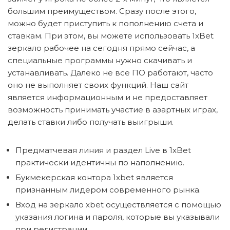
большим преимуществом. Сразу после этого,
можно будет приступить к пополнению счета и
ставкам. При этом, вы можете использовать 1xBet
зеркало рабочее на сегодня прямо сейчас, а
специальные программы нужно скачивать и
устанавливать. Далеко не все ПО работают, часто
оно не выполняет своих функций. Наш сайт
является информационным и не предоставляет
возможность принимать участие в азартных играх,
делать ставки либо получать выигрыши.
Предматчевая линия и раздел Live в 1xBet
практически идентичны по наполнению.
Букмекерская контора 1xbet является
признанным лидером современного рынка.
Вход на зеркало xbet осуществляется с помощью
указания логина и пароля, которые вы указывали
при регистрации.