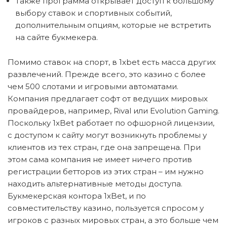
Также программа открывает доступ к большому
выбору ставок и спортивных событий,
дополнительным опциям, которые не встретить
на сайте букмекера.
Помимо ставок на спорт, в 1xbet есть масса других
развлечений. Прежде всего, это казино с более
чем 500 слотами и игровыми автоматами.
Компания предлагает софт от ведущих мировых
провайдеров, например, Rival или Evolution Gaming.
Поскольку 1xBet работает по офшорной лицензии,
с доступом к сайту могут возникнуть проблемы у
клиентов из тех стран, где она запрещена. При
этом сама компания не имеет ничего против
регистрации бетторов из этих стран – им нужно
находить альтернативные методы доступа.
Букмекерская контора 1xBet, и по
совместительству казино, пользуется спросом у
игроков с разных мировых стран, а это больше чем