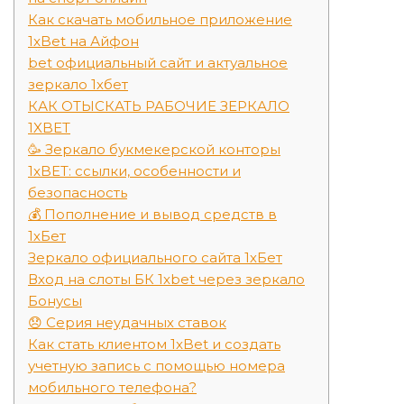
Как скачать мобильное приложение
1xBet на Айфон
bet официальный сайт и актуальное
зеркало 1хбет
КАК ОТЫСКАТЬ РАБОЧИЕ ЗЕРКАЛО
1XBET
🥳 Зеркало букмекерской конторы
1xBET: ссылки, особенности и
безопасность
💰 Пополнение и вывод средств в
1хБет
Зеркало официального сайта 1хБет
Вход на слоты БК 1xbet через зеркало
Бонусы
😞 Серия неудачных ставок
Как стать клиентом 1xBet и создать
учетную запись с помощью номера
мобильного телефона?