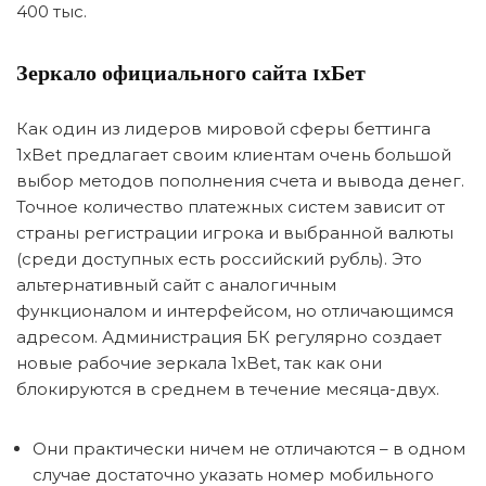
400 тыс.
Зеркало официального сайта 1хБет
Как один из лидеров мировой сферы беттинга
1xBet предлагает своим клиентам очень большой
выбор методов пополнения счета и вывода денег.
Точное количество платежных систем зависит от
страны регистрации игрока и выбранной валюты
(среди доступных есть российский рубль). Это
альтернативный сайт с аналогичным
функционалом и интерфейсом, но отличающимся
адресом. Администрация БК регулярно создает
новые рабочие зеркала 1xBet, так как они
блокируются в среднем в течение месяца-двух.
Они практически ничем не отличаются – в одном
случае достаточно указать номер мобильного