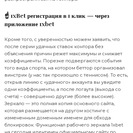
☝ 1xBet регистрация в 1 клик — через
приложение 1xbet
Кроме того, с уверенностью можем заявить, что
после серии удачных ставок контора без
объяснения причин режет максимумы и снижает
коэффициенты. Порезке подвергаются события
того вида спорта, на котором беттор организовал
винстрик (у нас так произошло с теннисом). То есть,
открыв линию с «удачного» аккаунта вы увидите
одни коэффициенты, а после логаута (выхода со
счета) – совершенно другие (более высокие).
Зеркало — это полная копия основного сайта,
которая размещается на другом хостинге с
измененным доменным именем для обхода
блокировок. Функционал рабочего зеркала 1xbet
на сегодня идентичен официальному сайту по