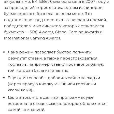
актуальными. БК 1xBet была основана в 2007 году и
за прошедший период стала одним из лидеров
букмекерского бизнеса во всем мире. Это
подтверждает ряд престижных наград и премий,
победителем и номинантом которых становился
букмекер — SBC Awards, Global Gaming Awards и
International Gaming Awards.
Лайв режим позволяет быстро получить
результат ставки, а также перестраховаться,
поставив, например, ставку противоположную
той, которая была изначально.
Еще один способ – добавить сайт в закладки
(через правую кнопку мыши или горячими
клавишами).
Дело в том, что в данных программах уже
встроена та самая ссылка, которая обновляется
самой компанией.