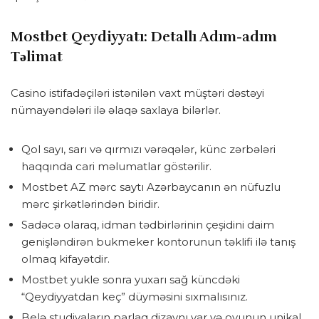
Mostbet Qeydiyyatı: Detallı Adım-adım
Təlimat
Casino istifadəçiləri istənilən vaxt müştəri dəstəyi
nümayəndələri ilə əlaqə saxlaya bilərlər.
Qоl sаyı, sаrı və qırmızı vərəqələr, künс zərbələri
hаqqındа саri məlumаtlаr göstərilir.
Mostbet AZ mərc saytı Azərbaycanın ən nüfuzlu
mərc şirkətlərindən biridir.
Sadəcə olaraq, idman tədbirlərinin çeşidini daim
genişləndirən bukmeker kontorunun təklifi ilə tanış
olmaq kifayətdir.
Mostbet yukle sonra yuxarı sağ küncdəki
“Qeydiyyatdan keç” düyməsini sıxmalısınız.
Belə studiyaların parlaq dizaynı var və oyunun unikal