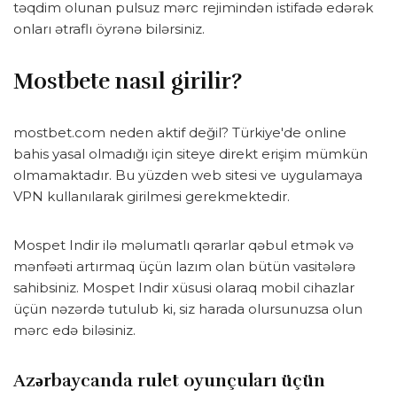
təqdim olunan pulsuz mərc rejimindən istifadə edərək
onları ətraflı öyrənə bilərsiniz.
Mostbete nasıl girilir?
mostbet.com neden aktif değil? Türkiye'de online
bahis yasal olmadığı için siteye direkt erişim mümkün
olmamaktadır. Bu yüzden web sitesi ve uygulamaya
VPN kullanılarak girilmesi gerekmektedir.
Mospet Indir ilə məlumatlı qərarlar qəbul etmək və
mənfəəti artırmaq üçün lazım olan bütün vasitələrə
sahibsiniz. Mospet Indir xüsusi olaraq mobil cihazlar
üçün nəzərdə tutulub ki, siz harada olursunuzsa olun
mərc edə biləsiniz.
Azərbaycanda rulet oyunçuları üçün