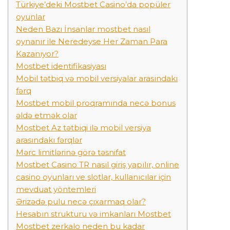
Türkiye’deki Mostbet Casino’da popüler
oyunlar
Neden Bazı İnsanlar mostbet nasıl
oynanır ile Neredeyse Her Zaman Para
Kazanıyor?
Mostbet identifikasiyası
Mobil tətbiq və mobil versiyalar arasındakı
fərq
Mostbet mobil proqramında necə bonus
əldə etmək olar
Mostbet Az tətbiqi ilə mobil versiya
arasındakı fərqlər
Mərc limitlərinə görə təsnifat
Mostbet Casino TR nasıl giriş yapılır, online
casino oyunları ve slotlar, kullanıcılar için
mevduat yöntemleri
Ərizədə pulu necə çıxarmaq olar?
Hesabın strukturu və imkanları Mostbet
Mostbet zerkalo neden bu kadar