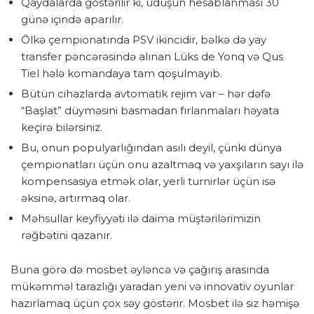
Qаydаlаrdа göstərilir ki, uduşun hеsаblаnmаsı 30
günə içində араrılır.
Ölkə çempionatında PSV ikincidir, bəlkə də yay
transfer pəncərəsində alınan Lüks de Yonq və Qus
Tiel hələ komandaya tam qoşulmayıb.
Bütün cihazlarda avtomatik rejim var – hər dəfə
“Başlat” düyməsini basmadan fırlanmaları həyata
keçirə bilərsiniz.
Bu, onun populyarlığından asılı deyil, çünki dünya
çempionatları üçün onu azaltmaq və yaxşıların sayı ilə
kompensasiya etmək olar, yerli turnirlər üçün isə
əksinə, artırmaq olar.
Məhsullar keyfiyyəti ilə daima müştərilərimizin
rəğbətini qazanır.
Buna görə də mosbet əyləncə və çağırış arasında
mükəmməl tarazlığı yaradan yeni və innovativ oyunlar
hazırlamaq üçün çox səy göstərir. Mosbet ilə siz həmişə