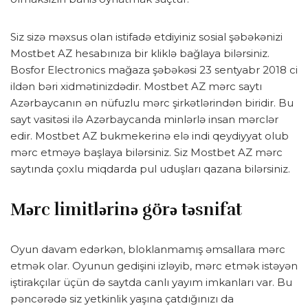
Siz sizə məxsus olan istifadə etdiyiniz sosial şəbəkənizi
Mostbet AZ hesabınıza bir kliklə bağlaya bilərsiniz.
Bosfor Electronics mağaza şəbəkəsi 23 sentyabr 2018 ci
ildən bəri xidmətinizdədir. Mostbet AZ mərc saytı
Azərbaycanın ən nüfuzlu mərc şirkətlərindən biridir. Bu
sayt vasitəsi ilə Azərbaycanda minlərlə insan mərclər
edir. Mostbet AZ bukmekerinə elə indi qeydiyyat olub
mərc etməyə başlaya bilərsiniz. Siz Mostbet AZ mərc
saytında çoxlu miqdarda pul uduşları qazana bilərsiniz.
Mərc limitlərinə görə təsnifat
Oyun davam edərkən, bloklanmamış əmsallara mərc
etmək olar. Oyunun gedişini izləyib, mərc etmək istəyən
iştirakçılar üçün də saytda canlı yayım imkanları var. Bu
pəncərədə siz yetkinlik yaşına çatdığınızı da