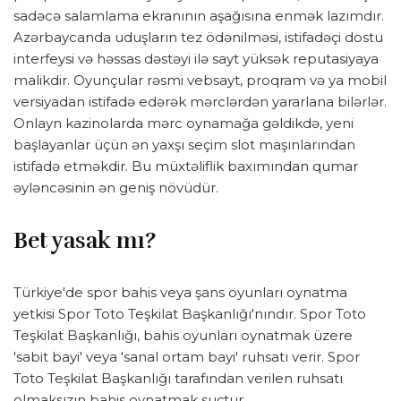
sadəcə salamlama ekranının aşağısına enmək lazımdır.
Azərbaycanda uduşların tez ödənilməsi, istifadəçi dostu
interfeysi və həssas dəstəyi ilə sayt yüksək reputasiyaya
malikdir. Oyunçular rəsmi vebsayt, proqram və ya mobil
versiyadan istifadə edərək mərclərdən yararlana bilərlər.
Onlayn kazinolarda mərc oynamağa gəldikdə, yeni
başlayanlar üçün ən yaxşı seçim slot maşınlarından
istifadə etməkdir. Bu müxtəliflik baxımından qumar
əyləncəsinin ən geniş növüdür.
Bet yasak mı?
Türkiye'de spor bahis veya şans oyunları oynatma
yetkisi Spor Toto Teşkilat Başkanlığı'nındır. Spor Toto
Teşkilat Başkanlığı, bahis oyunları oynatmak üzere
'sabit bayi' veya 'sanal ortam bayi' ruhsatı verir. Spor
Toto Teşkilat Başkanlığı tarafından verilen ruhsatı
olmaksızın bahis oynatmak suçtur.