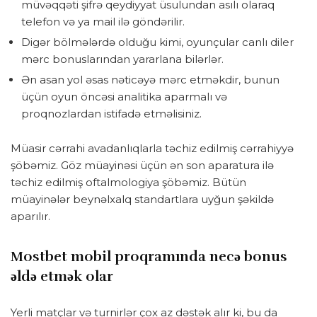
müvəqqəti şifrə qeydiyyat üsulundan asılı olaraq
telefon və ya mail ilə göndərilir.
Digər bölmələrdə olduğu kimi, oyunçular canlı diler
mərc bonuslarından yararlana bilərlər.
Ən asan yol əsas nəticəyə mərc etməkdir, bunun
üçün oyun öncəsi analitika aparmalı və
proqnozlardan istifadə etməlisiniz.
Müasir cərrahi avadanlıqlarla təchiz edilmiş cərrahiyyə
şöbəmiz. Göz müayinəsi üçün ən son aparatura ilə
təchiz edilmiş oftalmologiya şöbəmiz. Bütün
müayinələr beynəlxalq standartlara uyğun şəkildə
aparılır.
Mostbet mobil proqramında necə bonus
əldə etmək olar
Yerli matçlar və turnirlər çox az dəstək alır ki, bu da