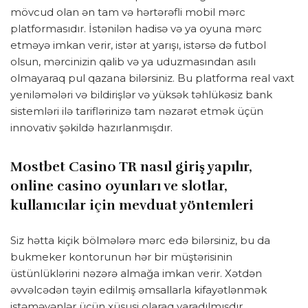
mövcud olan ən tam və hərtərəfli mobil mərc
platformasıdır. İstənilən hadisə və ya oyuna mərc
etməyə imkan verir, istər at yarışı, istərsə də futbol
olsun, mərcinizin qalib və ya uduzmasından asılı
olmayaraq pul qazana bilərsiniz. Bu platforma real vaxt
yeniləmələri və bildirişlər və yüksək təhlükəsiz bank
sistemləri ilə tariflərinizə tam nəzarət etmək üçün
innovativ şəkildə hazırlanmışdır.
Mostbet Casino TR nasıl giriş yapılır,
online casino oyunları ve slotlar,
kullanıcılar için mevduat yöntemleri
Siz hətta kiçik bölmələrə mərc edə bilərsiniz, bu da
bukmeker kontorunun hər bir müştərisinin
üstünlüklərini nəzərə almağa imkan verir. Xətdən
əvvəlcədən təyin edilmiş əmsallarla kifayətlənmək
istəməyənlər üçün xüsusi olaraq yaradılmışdır.