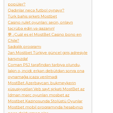
popüler?
Qadınlar necə futbol oynayır?
Türk bahis şirketi Mostbet
Casino rulet oyunları: seçin, onlayn
təcrübə edin və qazanın!
💬 ¿Cuál es el MostBet Casino bono en
Chile?
Sadiqlik proqramı
Jan Mostbet Türkiye güncel giriş adresiyle
karşınızda!
Coman PSJ tərəfindən tərbiyə olundu,
lakin o, incidi: erkən debütdən sonra ona
oynamağa icazə verilmədi
MostBet Azerbaycan: bukmeykerin
xüsusiyyətləri Veb sayt şirkəti MostBet az
İdman mərc oyunları mosbet az
Mostbet Kazinosunda Stolüstü Oyunlar
Mostbet mobil proqramında hesabınızı