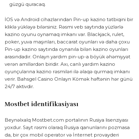
güzgü quracaq.
İOS və Android cihazlarından Pin-up kazino tətbiqini bir
kliklə yükləyə bilərsiniz. Rəsmi veb saytında yüzlərlə
kazino oyunu oynamaq imkanı var. Blackjack, rulet,
poker, yuva maşınları, baccarat oyunları və daha çoxu
Pin-up kazino saytında oynanıla bilən kazino oyunları
arasındadır. Onlayn yardım pin-up-a böyük əhəmiyyət
verən amillərdən biridir. Axı, canlı yardım kazino
oyunçularına kazino rəsmiləri ilə əlaqə qurmaq imkanı
verir. Bahsgel Casino Onlayn Kömək həftənin hər günü
24/7 aktivdir.
Mostbet identifikasiyası
Beynəlxalq Mostbet.com portalının Rusiya lisenziyası
yoxdur. Sayt rəsmi olaraq Rusiya qanunlarını pozmasa
da, bir çox mobil operator və İnternet provayderi