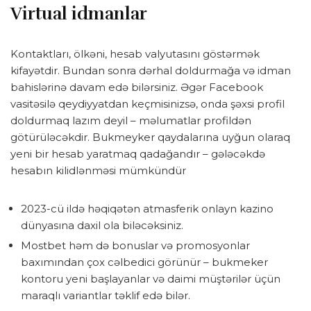
Virtual idmanlar
Kontaktları, ölkəni, hesab valyutasını göstərmək
kifayətdir. Bundan sonra dərhal doldurmağa və idman
bahislərinə davam edə bilərsiniz. Əgər Facebook
vasitəsilə qeydiyyatdan keçmisinizsə, onda şəxsi profil
doldurmaq lazım deyil – məlumatlar profildən
götürüləcəkdir. Bukmeyker qaydalarına uyğun olaraq
yeni bir hesab yaratmaq qadağandır – gələcəkdə
hesabın kilidlənməsi mümkündür
2023-cü ildə həqiqətən atmasferik onlayn kazino
dünyasına daxil ola biləcəksiniz.
Mostbet həm də bonuslar və promosyonlar
baxımından çox cəlbedici görünür – bukmeker
kontoru yeni başlayanlar və daimi müştərilər üçün
maraqlı variantlar təklif edə bilər.