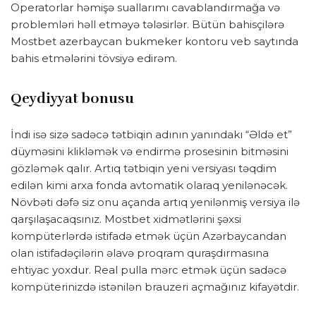
Operatorlar həmişə suallarımı cavablandırmağa və
problemləri həll etməyə tələsirlər. Bütün bahisçilərə
Mostbet azerbaycan bukmeker kontoru veb saytında
bahis etmələrini tövsiyə edirəm.
Qeydiyyat bonusu
İndi isə sizə sadəcə tətbiqin adının yanındakı “Əldə et”
düyməsini klikləmək və endirmə prosesinin bitməsini
gözləmək qalır. Artıq tətbiqin yeni versiyası təqdim
edilən kimi arxa fonda avtomatik olaraq yenilənəcək.
Növbəti dəfə siz onu açanda artıq yenilənmiş versiya ilə
qarşılaşacaqsınız. Mostbet xidmətlərini şəxsi
kompüterlərdə istifadə etmək üçün Azərbaycandan
olan istifadəçilərin əlavə proqram quraşdırmasına
ehtiyac yoxdur. Real pulla mərc etmək üçün sadəcə
kompüterinizdə istənilən brauzeri açmağınız kifayətdir.