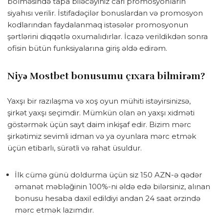
bölməsində tapa biləcəyiniz cari promosyonların
siyahısı verilir. İstifadəçilər bonuslardan və promosyon
kodlarından faydalanmaq istəsələr promosyonun
şərtlərini diqqətlə oxumalıdırlar. İcazə verildikdən sonra
ofisin bütün funksiyalarına giriş əldə edirəm.
Niyə Mostbet bonusumu çıxara bilmirəm?
Yaxşı bir razılaşma və xoş oyun mühiti istəyirsinizsə,
şirkət yaxşı seçimdir. Mümkün olan ən yaxşı xidməti
göstərmək üçün sayt daim inkişaf edir. Bizim mərc
şirkətimiz sevimli idman və ya oyunlara mərc etmək
üçün etibarlı, sürətli və rahat üsuldur.
İlk cümə günü doldurma üçün siz 150 AZN-ə qədər
əmanət məbləğinin 100%-ni əldə edə bilərsiniz, alınan
bonusu hesaba daxil edildiyi andan 24 saat ərzində
mərc etmək lazımdır.