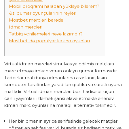
Mobil proqramı haradan yükləyə bilərəm?
Əsl qumar oyunçularının rəyləri
Mostbet mərcləri barədə
İdman mərcləri
Tətbiq yeniləmələri nəyə lazımdır?
Mostbet-də populyar kazino oyunları
Virtual idman mərcləri simulyasiya edilmiş matçlara
mərc etməyə imkan verən onlayn qumar formasıdır.
Tədbirlər real dünya idmanlarına əsaslanır, lakin
kompüter tərəfindən yaradılan qrafika və sürətli oyuna
malikdir. Virtual idman mərcləri bəzi hadisələr üçün
canlı yayımları izləmək şansı əlavə etməklə ənənəvi
idman mərc oyunlarına maraqlı alternativ təklif edir.
Hər bir idmanın ayrıca səhifəsində gələcək matçlar
göstərilən səhifəsi var ki, burada siz hadisənin tarixi və