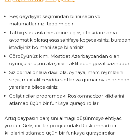
Beş qeydiyyat seçimindən birini seçin və
məlumatlarınızı təqdim edin;
Tətbiq vasitəsilə hesabınıza giriş etdikdən sonra
avtomatik olaraq əsas səhifəyə keçəcəksiniz, buradan
istədiyiniz bölməni seçə bilərsiniz.
Gördüyünüz kimi, Mostbet Azərbaycandan olan
oyunçular üçün əla şərait təklif edən gözəl kazinodur.
Siz dərhal onlara daxil ola, oynaya, mərc rejimlərini
seçə, müxtəlif çeşiddə slotlar və qumar oyunlarından
yararlana biləcəksiniz.
Geliştiricilər proqramdakı Roskomnadzor kilidlərini
atlamaq üçün bir funksiya quraşdırdılar.
Artıq baypasın qarşısını almağı düşünməyə ehtiyac
yoxdur. Geliştiricilər proqramdakı Roskomnadzor
kilidlərini atlamaq üçün bir funksiya quraşdırdılar.