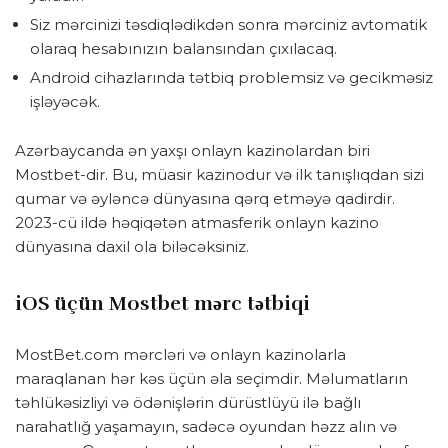
Siz mərcinizi təsdiqlədikdən sonra mərciniz avtomatik
olaraq hesabınızın balansından çıxılacaq.
Android cihazlarında tətbiq problemsiz və gecikməsiz
işləyəcək.
Azərbaycanda ən yaxşı onlayn kazinolardan biri
Mostbet-dir. Bu, müasir kazinodur və ilk tanışlıqdan sizi
qumar və əyləncə dünyasına qərq etməyə qadirdir.
2023-cü ildə həqiqətən atmasferik onlayn kazino
dünyasına daxil ola biləcəksiniz.
iOS üçün Mostbet mərc tətbiqi
MostBet.com mərcləri və onlayn kazinolarla
maraqlanan hər kəs üçün əla seçimdir. Məlumatların
təhlükəsizliyi və ödənişlərin dürüstlüyü ilə bağlı
narahatlığ yaşamayın, sadəcə oyundan həzz alın və