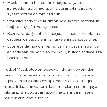
Müştərilərimizi hər cür fırıldaqçılıq və ya sui-
istifadədən qorumaq üçün ciddi anti-fırıldaqçılıq
siyasətimizi də davam etdiririk.
Statistika sizdə əvvəlki idman və e-idman matçları ilə
bağlı anlayış formalaşdıracaq.
Bəzi hallarda Şirkət İstifadəçidən sənədlərin notarius
qaydasında təsdiqlənmiş nüsxələrini də istəyə bilər.
Lotereya demək olar ki, hər zaman davam edən və
ən sadə şəkildə keçirilən oyundur, burada sadəcə sizə
bəxt lazımdır.
Futbol Mostbetdə ən populyar idman növlərindən
biridir. Dünya və Avropa çempionatları, Çempionlar
Liqası və milli və klub çempionatları daxil olmaqla
müxtəlif liqaların və turnirlərin matçlarına mərc qoya
bilərsiniz. Ən populyar futbol matçlarında minlərlə
mərc seçimi mövcuddur.