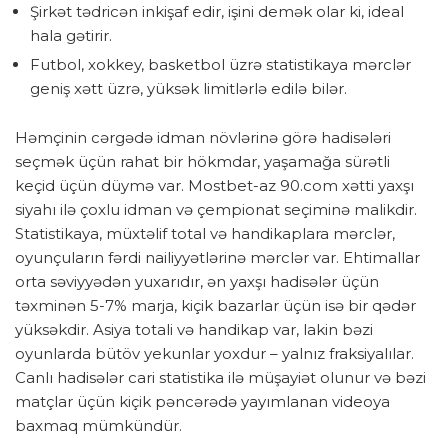
Şirkət tədricən inkişaf edir, işini demək olar ki, ideal
hala gətirir.
Futbol, ​​xokkey, basketbol üzrə statistikaya mərclər
geniş xətt üzrə, yüksək limitlərlə edilə bilər.
Həmçinin cərgədə idman növlərinə görə hadisələri
seçmək üçün rahat bir hökmdar, yaşamağa sürətli
keçid üçün düymə var. Mostbet-az 90.com xətti yaxşı
siyahı ilə çoxlu idman və çempionat seçiminə malikdir.
Statistikaya, müxtəlif total və handikaplara mərclər,
oyunçuların fərdi nailiyyətlərinə mərclər var. Ehtimallar
orta səviyyədən yuxarıdır, ən yaxşı hadisələr üçün
təxminən 5-7% marja, kiçik bazarlar üçün isə bir qədər
yüksəkdir. Asiya totali və handikap var, lakin bəzi
oyunlarda bütöv yekunlar yoxdur – yalnız fraksiyalılar.
Canlı hadisələr cari statistika ilə müşayiət olunur və bəzi
matçlar üçün kiçik pəncərədə yayımlanan videoya
baxmaq mümkündür.