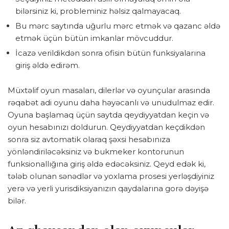
bilərsiniz ki, probleminiz həlsiz qalmayacaq.
Bu mərc saytında uğurlu mərc etmək və qazanc əldə
etmək üçün bütün imkanlar mövcuddur.
İcazə verildikdən sonra ofisin bütün funksiyalarına
giriş əldə edirəm.
Müxtəlif oyun masaları, dilerlər və oyunçular arasında
rəqabət adi oyunu daha həyəcanlı və unudulmaz edir.
Oyuna başlamaq üçün saytda qeydiyyatdan keçin və
oyun hesabınızı doldurun. Qeydiyyatdan keçdikdən
sonra siz avtomatik olaraq şəxsi hesabınıza
yönləndiriləcəksiniz və bukmeker kontorunun
funksionallığına giriş əldə edəcəksiniz. Qeyd edək ki,
tələb olunan sənədlər və yoxlama prosesi yerləşdiyiniz
yerə və yerli yurisdiksiyanızın qaydalarına gorə dəyişə
bilər.