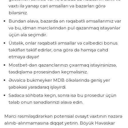
vaxtı ilə yanaşı cari əmsalları və bazarları görə
bilərsiniz.
Bundan əlavə, bazarda ən rəqabətli əmsallarımız var
və bu, idman mərclərindən pul qazanmaq istəyənlər
üçün əla seçimdir.
Üstəlik, onlar rəqabətli əmsallar və cəlbedici bonus
təklifləri təklif edirlər, ona görə də həmişə cəhd
etməyə dəyər!
Mostbet-dən qazanclarınızı çıxarmaq istəyirsinizsə,
təsdiqləmə prosesindən keçməlisiniz.
Əvvəlcə bukmeyker MDB ölkələrində geniş yer
şəbəkəsi yaradaraq işləyirdi.
Sadəcə söhbətə keçin, sonra isə bu prosedur üçün
tələb onun sənədlərinizi əlavə edin.
Mərci rəsmiləşdirərkən potensial ovsayt vaxtının nəzərə
alınıb-alınmamasına diqqət yetirin. Böyük Həvəskar