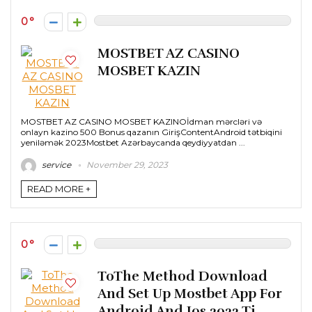
0
MOSTBET AZ CASINO
MOSBET KAZIN
MOSTBET AZ CASINO MOSBET KAZINOİdman mərcləri və
onlayn kazino 500 Bonus qazanın GirişContentAndroid tətbiqini
yeniləmək 2023Mostbet Azərbaycanda qeydiyyatdan ...
service
November 29, 2023
READ MORE +
0
ToThe Method Download
And Set Up Mostbet App For
Android And Ios 2022 Ti