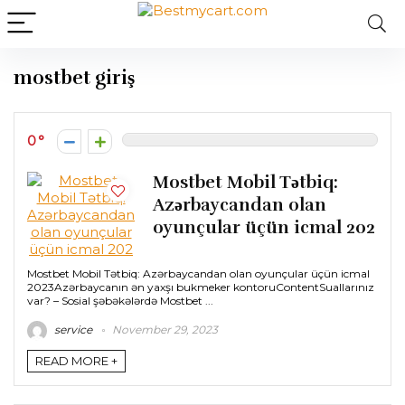
mostbet giriş
0
Mostbet Mobil Tətbiq:
Azərbaycandan olan
oyunçular üçün icmal 202
Mostbet Mobil Tətbiq: Azərbaycandan olan oyunçular üçün icmal
2023Azərbaycanın ən yaxşı bukmeker kontoruContentSuallarınız
var? – Sosial şəbəkələrdə Mostbet ...
service
November 29, 2023
READ MORE +