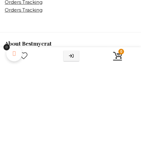
Orders Tracking
Orders Tracking
About Bestmycrat
0
0
Email: service@bestmycart.com
Address:ROOM 5058, 5/F YAU LEE
CENTRE.45 HOI YUEN
ROAD
KWUN TONG, KOWLOON,
HONG KONG
Company：NAETEL OPTIC TECHNOLOGY CO.,LIMITED
For customers
Shipping Policy
Terms & Conditions
Refund and Returns Policy