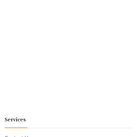
Services