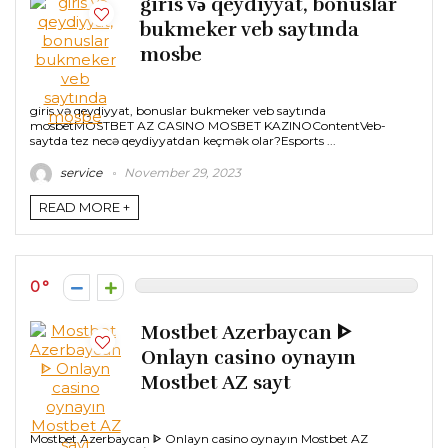
giris və qeydiyyat, bonuslar
bukmeker veb saytında
mosbe
giris və qeydiyyat, bonuslar bukmeker veb saytında
mosbetMOSTBET AZ CASINO MOSBET KAZINOContentVeb-
saytda tez necə qeydiyyatdan keçmək olar?Esports ...
service
November 29, 2023
READ MORE +
0
Mostbet Azerbaycan ᐈ
Onlayn casino oynayın
Mostbet AZ sayt
Mostbet Azerbaycan ᐈ Onlayn casino oynayın Mostbet AZ