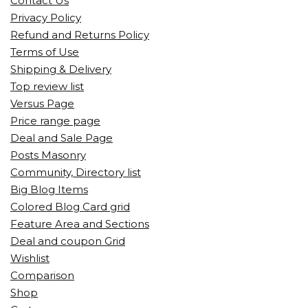
Contact Us
Privacy Policy
Refund and Returns Policy
Terms of Use
Shipping & Delivery
Top review list
Versus Page
Price range page
Deal and Sale Page
Posts Masonry
Community, Directory list
Big Blog Items
Colored Blog Card grid
Feature Area and Sections
Deal and coupon Grid
Wishlist
Comparison
Shop