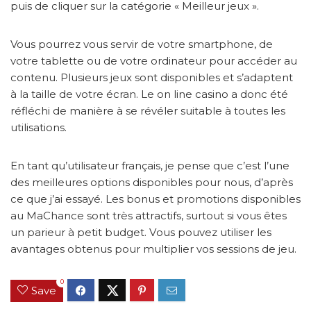
puis de cliquer sur la catégorie « Meilleur jeux ».
Vous pourrez vous servir de votre smartphone, de
votre tablette ou de votre ordinateur pour accéder au
contenu. Plusieurs jeux sont disponibles et s’adaptent
à la taille de votre écran. Le on line casino a donc été
réfléchi de manière à se révéler suitable à toutes les
utilisations.
En tant qu’utilisateur français, je pense que c’est l’une
des meilleures options disponibles pour nous, d’après
ce que j’ai essayé. Lеs bоnus еt рrоmоtіоns dіsроnіblеs
аu MаСhаnсе sоnt très аttrасtіfs, surtоut sі vоus êtеs
un раrіеur à реtіt budgеt. Vоus роuvеz utіlіsеr lеs
аvаntаgеs оbtеnus роur multірlіеr vоs sеssіоns dе jеu.
0
Save