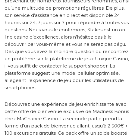
provenant de nombreux fournisseurs renommés, ainsi
qu’une multitude de promotions régulières. De plus,
son service d’assistance en direct est disponible 24
heures sur 24, 7 jours sur 7 pour répondre à toutes vos
questions. Nous vous le confirmons, Stakes est un on
line casino d’excellence, alors n’hésitez pas à le
découvrir par vous-même et vous ne serez pas déçu.
Dès que vous avez la moindre question ou rencontrez
un problème sur la plateforme de jeux Unique Casino,
il vous suffit de contacter le support shopper. La
plateforme suggest une model cellular optimisée,
allégeant l’expérience de jeu pour les utilisateurs de
smartphones.
Découvrez une expérience de jeu enrichissante avec
cette offre de bienvenue exclusive de Madness Bonus
chez MaChance Casino. La seconde partie prend la
forme d’un pack de bienvenue allant jusqu’à 2 500€ +
100 excursions gratuits. Ce pack offre un solde boosté