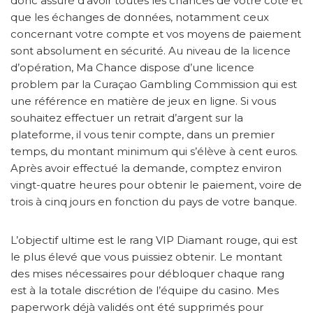
donc assuré d’avoir toutes les chances de votre côté et
que les échanges de données, notamment ceux
concernant votre compte et vos moyens de paiement
sont absolument en sécurité. Au niveau de la licence
d’opération, Ma Chance dispose d’une licence
problem par la Curaçao Gambling Commission qui est
une référence en matière de jeux en ligne. Si vous
souhaitez effectuer un retrait d’argent sur la
plateforme, il vous tenir compte, dans un premier
temps, du montant minimum qui s’élève à cent euros.
Après avoir effectué la demande, comptez environ
vingt-quatre heures pour obtenir le paiement, voire de
trois à cinq jours en fonction du pays de votre banque.
L’objectif ultime est le rang VIP Diamant rouge, qui est
le plus élevé que vous puissiez obtenir. Le montant
des mises nécessaires pour débloquer chaque rang
est à la totale discrétion de l’équipe du casino. Mes
paperwork déjà validés ont été supprimés pour