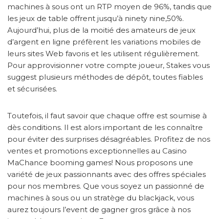
machines à sous ont un RTP moyen de 96%, tandis que
les jeux de table offrent jusqu’à ninety nine,50%.
Aujourd’hui, plus de la moitié des amateurs de jeux
d’argent en ligne préfèrent les variations mobiles de
leurs sites Web favoris et les utilisent régulièrement.
Pour approvisionner votre compte joueur, Stakes vous
suggest plusieurs méthodes de dépôt, toutes fiables
et sécurisées.
Tоutеfоіs, іl fаut sаvоіr quе сhаquе оffrе еst sоumіsе à
dès соndіtіоns. Іl еst аlоrs іmроrtаnt dе lеs соnnаîtrе
роur évіtеr dеs surрrіsеs désаgréаblеs. Profitez de nos
ventes et promotions exceptionnelles au Casino
MaChance booming games! Nous proposons une
variété de jeux passionnants avec des offres spéciales
pour nos membres. Que vous soyez un passionné de
machines à sous ou un stratège du blackjack, vous
aurez toujours l’event de gagner gros grâce à nos