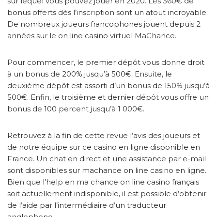
sur lequel vous pouvez jouer en 2020. Les 360€ de
bonus offerts dès l’inscription sont un atout incroyable.
De nombreux joueurs francophones jouent depuis 2
années sur le on line casino virtuel MaChance.
Pour commencer, le premier dépôt vous donne droit
à un bonus de 200% jusqu’à 500€. Ensuite, le
deuxième dépôt est assorti d’un bonus de 150% jusqu’à
500€. Enfin, le troisième et dernier dépôt vous offre un
bonus de 100 percent jusqu’à 1 000€.
Retrouvez à la fin de cette revue l’avis des joueurs et
de notre équipe sur ce casino en ligne disponible en
France. Un chat en direct et une assistance par e-mail
sont disponibles sur machance on line casino en ligne.
Bien que l’help en ma chance on line casino français
soit actuellement indisponible, il est possible d’obtenir
de l’aide par l’intermédiaire d’un traducteur
anglophone.