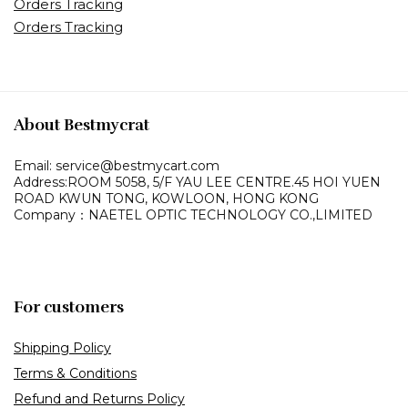
Orders Tracking
Orders Tracking
About Bestmycrat
Email: service@bestmycart.com
Address:ROOM 5058, 5/F YAU LEE
CENTRE.45 HOI YUEN
ROAD
KWUN TONG, KOWLOON,
HONG KONG
Company：NAETEL OPTIC TECHNOLOGY CO.,LIMITED
For customers
Shipping Policy
Terms & Conditions
Refund and Returns Policy