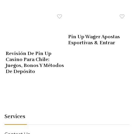
Pin Up Wager Apostas
Esportivas & Entrar
Revisión De Pin Up
Casino Para Chile:
Juegos, Bonos Y Métodos
De Depósito
Services