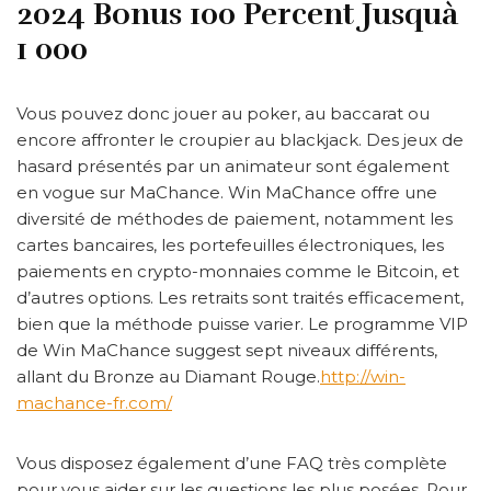
2024 Bonus 100 Percent Jusquà
1 000
Vous pouvez donc jouer au poker, au baccarat ou
encore affronter le croupier au blackjack. Des jeux de
hasard présentés par un animateur sont également
en vogue sur MaChance. Win MaChance offre une
diversité de méthodes de paiement, notamment les
cartes bancaires, les portefeuilles électroniques, les
paiements en crypto-monnaies comme le Bitcoin, et
d’autres options. Les retraits sont traités efficacement,
bien que la méthode puisse varier. Le programme VIP
de Win MaChance suggest sept niveaux différents,
allant du Bronze au Diamant Rouge.
http://win-
machance-fr.com/
Vous disposez également d’une FAQ très complète
pour vous aider sur les questions les plus posées. Pour