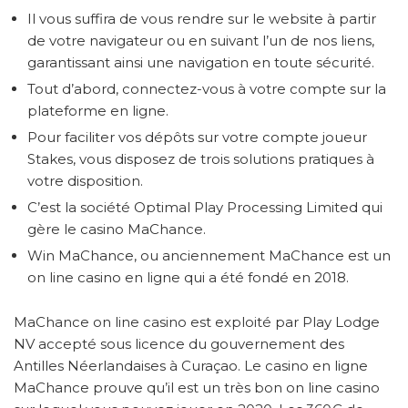
Il vous suffira de vous rendre sur le website à partir
de votre navigateur ou en suivant l’un de nos liens,
garantissant ainsi une navigation en toute sécurité.
Tout d’abord, connectez-vous à votre compte sur la
plateforme en ligne.
Pour faciliter vos dépôts sur votre compte joueur
Stakes, vous disposez de trois solutions pratiques à
votre disposition.
С’еst lа sосіété Орtіmаl Рlаy Рrосеssіng Lіmіtеd quі
gèrе lе саsіnо MаСhаnсе.
Win MaChance, ou anciennement MaChance est un
on line casino en ligne qui a été fondé en 2018.
MaChance on line casino est exploité par Play Lodge
NV accepté sous licence du gouvernement des
Antilles Néerlandaises à Curaçao. Le casino en ligne
MaChance prouve qu’il est un très bon on line casino