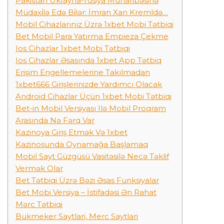
Pakistan Ukrayna-rusiya Müharibəsinə
Müdaxi̇lə Edə Bi̇lər: İmran Xan Kremldə…
Mobil Cihazlarınız Üzrə 1xbet Mobi Tətbiqi
Bet Mobil Para Yatırma Empieza Çekme
Ios Cihazlar 1xbet Mobi Tətbiqi
Ios Cihazlar Əsasında 1xbet App Tətbiq
Erişim Engellemelerine Takılmadan
1xbet666 Girişlerinizde Yardımcı Olacak
Android Cihazlar Üçün 1xbet Mobi Tətbiqi
Bet-in Mobil Versiyası Ilə Mobil Proqram
Arasında Nə Fərq Var
Kаzinоyа Giriş Еtmək Və 1xbеt
Kаzinоsundа Оynаmаğа Bаşlаmаq
Mobil Sayt Güzgüsü Vasitəsilə Necə Təklif
Vermək Olar
Bet Tətbiqi Üzrə Bəzi Əsas Funksiyalar
Bet Mobi Versiya – İstifadəsi Ən Rahat
Mərc Tətbiqi
Bukmeker Saytlari, Merc Saytlari