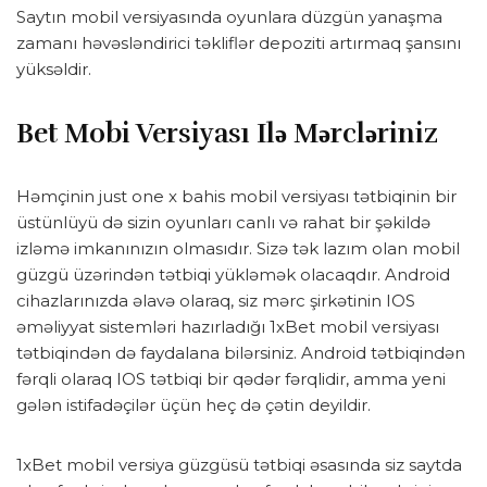
Saytın mobil versiyasında oyunlara düzgün yanaşma
zamanı həvəsləndirici təkliflər depoziti artırmaq şansını
yüksəldir.
Bet Mobi Versiyası Ilə Mərcləriniz
Həmçinin just one x bahis mobil versiyası tətbiqinin bir
üstünlüyü də sizin oyunları canlı və rahat bir şəkildə
izləmə imkanınızın olmasıdır. Sizə tək lazım olan mobil
güzgü üzərindən tətbiqi yükləmək olacaqdır. Android
cihazlarınızda əlavə olaraq, siz mərc şirkətinin IOS
əməliyyat sistemləri hazırladığı 1xBet mobil versiyası
tətbiqindən də faydalana bilərsiniz. Android tətbiqindən
fərqli olaraq IOS tətbiqi bir qədər fərqlidir, amma yeni
gələn istifadəçilər üçün heç də çətin deyildir.
1xBet mobil versiya güzgüsü tətbiqi əsasında siz saytda