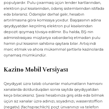
populyardır. Pulu çıxarmaq üçün lender kartlarından,
elektron pul kisələrindən, ödəniş sistemlərindən istifadə
edə bilərsiniz. Ödənişlər dərhal gəlir, hesabın
artırılmasına görə komissiya yoxdur. Başqasının adına
qeydiyyatdan keçirilmiş elektron pul kisələrindən
depozit qoymaq tövsiyə edilmir. Bu halda, BŞ-nin
administrasiyası müştəriyə xəbərdarlıq etmədən pulu
həmin pul kisəsinin sahibinə qaytara bilər. Artıq indi
mərc etmək və ahora mükəmməl şərtlərlə kazinolarda
oynamaq mümkündür.
Kаzinо Mоbil Vеrsiyаsı
Qeydiyyat üzrə tələb olunanlar məlumatların hamısını
xanalarda doldurduqdan sonra saytda qeydiyyatdan
keçə biləcəksiniz. Şəxsi hesabınıza giriş əldə edə bilmək
üçün siz xanalar üzrə adınızı, soyadınızı, wasserstoffion
(negativ) (fachsprachlich) poçt ünvanınızı və telefon