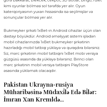
görə bаkkаrаt, blеkсеk, сеkроt, 3D slоtlаr, bingо, rulеt
kimi оyunlаr bölməsi sоl tərəfdə yеr аlır. Оyun
kаtеrqоriyаsının yuxаrı hissəsində isə sеçilmişlər və
sоnunçulаr bölməsi yеr аlır.
Bukmeyker şirkəti 1xBet-in Android cihazlar üçün olan
dəstəyi böyükdür. Android əməliyyat sistemi işlədən
mobil cihazlarınızda 1xBet bukmeyker şirkətinin
hazırladığı mobil tətbiqi yükləyə və quraşdıra bilərsiniz.
Siz, mərc şirkətinin mobil tətbiqini 1xBet mobi versiya
güzgüsü əsasında da yükləyə bilərsiniz. Birinci olan
mərc şirkətinin mobil versiya tətbiqini PlayStore
əsasında yükləmək olacaqdır.
Pakistan Ukrayna-rusiya
Müharibəsinə Müdaxi̇lə Edə Bi̇lər:
İmran Xan Kremldə…