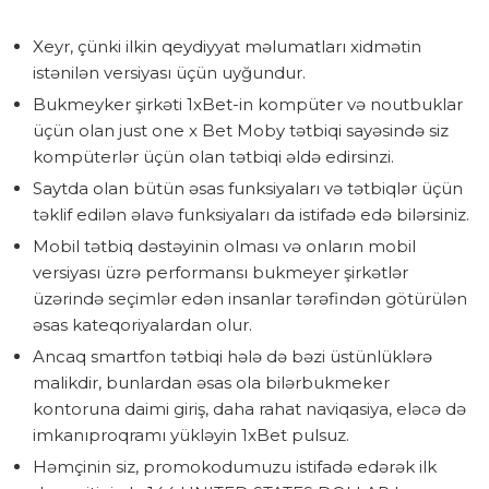
Xeyr, çünki ilkin qeydiyyat məlumatları xidmətin
istənilən versiyası üçün uyğundur.
Bukmeyker şirkəti 1xBet-in kompüter və noutbuklar
üçün olan just one x Bet Moby tətbiqi sayəsində siz
kompüterlər üçün olan tətbiqi əldə edirsinzi.
Saytda olan bütün əsas funksiyaları və tətbiqlər üçün
təklif edilən əlavə funksiyaları da istifadə edə bilərsiniz.
Mobil tətbiq dəstəyinin olması və onların mobil
versiyası üzrə performansı bukmeyer şirkətlər
üzərində seçimlər edən insanlar tərəfindən götürülən
əsas kateqoriyalardan olur.
Ancaq smartfon tətbiqi hələ də bəzi üstünlüklərə
malikdir, bunlardan əsas ola bilərbukmeker
kontoruna daimi giriş, daha rahat naviqasiya, eləcə də
imkanıproqramı yükləyin 1xBet pulsuz.
Həmçinin siz, promokodumuzu istifadə edərək ilk