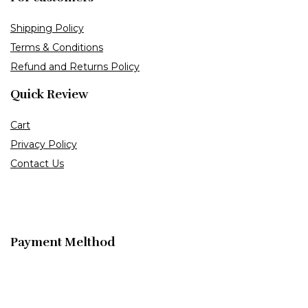
Shipping Policy
Terms & Conditions
Refund and Returns Policy
Quick Review
Cart
Privacy Policy
Contact Us
Payment Melthod