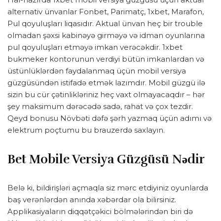
alternativ ünvanlar Fonbet, Parimatç, 1xbet, Marafon,
Pul qoyuluşları liqasıdır. Aktual ünvan heç bir trouble
olmadan şəxsi kabinəyə girməyə və idman oyunlarına
pul qoyuluşları etməyə imkan verəcəkdir. 1xbet
bukmeker kontorunun verdiyi bütün imkanlardan və
üstünlüklərdən faydalanmaq üçün mobil versiya
güzgüsündən istifadə etmək lazımdır. Mobil güzgü ilə
sizin bu cür çətinlikləriniz heç vaxt olmayacaqdır – hər
şey maksimum dərəcədə sadə, rahat və çox tezdir.
Qeyd bonusu Növbəti dəfə şərh yazmaq üçün adımı və
elektrum poçtumu bu brauzerdə saxlayın.
Bet Mobile Versiya Güzgüsü Nədir
Belə ki, bildirişləri açmaqla siz mərc etdiyiniz oyunlarda
baş verənlərdən anında xəbərdar ola bilirsiniz.
Applikasiyaların diqqətçəkici bölmələrindən biri də