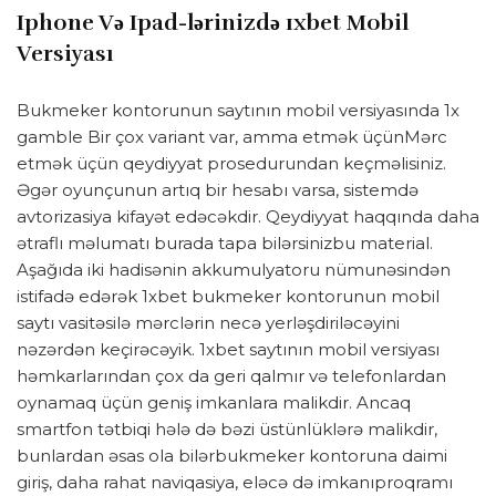
Iphone Və Ipad-lərinizdə 1xbet Mobil
Versiyası
Bukmeker kontorunun saytının mobil versiyasında 1x
gamble Bir çox variant var, amma etmək üçünMərc
etmək üçün qeydiyyat prosedurundan keçməlisiniz.
Əgər oyunçunun artıq bir hesabı varsa, sistemdə
avtorizasiya kifayət edəcəkdir. Qeydiyyat haqqında daha
ətraflı məlumatı burada tapa bilərsinizbu material.
Aşağıda iki hadisənin akkumulyatoru nümunəsindən
istifadə edərək 1xbet bukmeker kontorunun mobil
saytı vasitəsilə mərclərin necə yerləşdiriləcəyini
nəzərdən keçirəcəyik. 1xbet saytının mobil versiyası
həmkarlarından çox da geri qalmır və telefonlardan
oynamaq üçün geniş imkanlara malikdir. Ancaq
smartfon tətbiqi hələ də bəzi üstünlüklərə malikdir,
bunlardan əsas ola bilərbukmeker kontoruna daimi
giriş, daha rahat naviqasiya, eləcə də imkanıproqramı