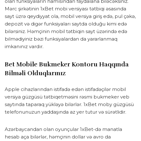
olan funksiyaların hamısından faydalana biləcəksiniz.
Mərc şirkətinin 1xBet mobi versiyası tətbiqi əsasında
sayt üzrə qeydiyyat ola, mobil versiya giriş edə, pul çəkə,
depozit və digər funksiyaları saytda olduğu kimi edə
bilərsiniz. Həmçinin mobil tətbiqin sayt üzərində edə
bilmədiyiniz bəzi funksiyalardan da yararlanmaq
imkanınız vardır.
Bet Mobile Bukmeker Kontoru Haqqında
Bilməli Olduqlarınız
Apple cihazlarından istifadə edən istifadəçilər mobil
versiya güzgüsü tətbiqetməsini rəsmi bukmeker veb
saytında taparaq yükləyə bilərlər. 1xBet moby güzgüsü
telefonunuzun yaddaşında az yer tutur və sürətlidir.
Azərbaycandan olan oyunçular 1xBet-də manatla
hesab aça bilərlər, həmçinin dollar və avro da