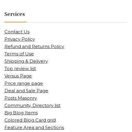
Services
Contact Us
Privacy Policy
Refund and Returns Policy
Terms of Use
Shipping & Delivery
Top review list
Versus Page
Price range page
Deal and Sale Page
Posts Masonry
Community, Directory list
Big Blog Items
Colored Blog Card grid
Feature Area and Sections