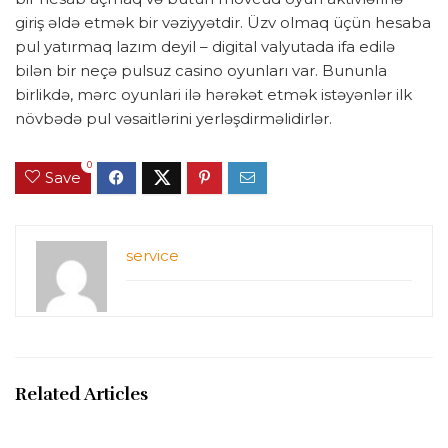
giriş əldə etmək bir vəziyyətdir. Üzv olmaq üçün hesaba
pul yatırmaq lazım deyil – digital valyutada ifa edilə
bilən bir neçə pulsuz casino oyunları var. Bununla
birlikdə, mərc oyunlari ilə hərəkət etmək istəyənlər ilk
növbədə pul vəsaitlərini yerləşdirməlidirlər.
0
Save
service
Related Articles