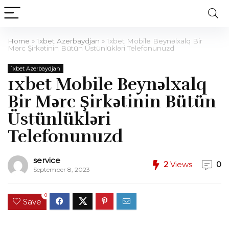
Home
»
1xbet Azerbaydjan
»
1xbet Mobile Beynəlxalq Bir
Mərc Şirkətinin Bütün Üstünlükləri Telefonunuzd
1xbet Azerbaydjan
1xbet Mobile Beynəlxalq
Bir Mərc Şirkətinin Bütün
Üstünlükləri
Telefonunuzd
service
2
Views
0
September 8, 2023
0
Save