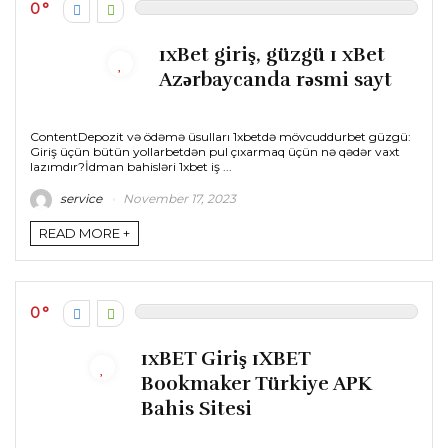
0
1xBet giriş, güzgü 1 xBet
Azərbaycanda rəsmi sayt
ContentDepozit və ödəmə üsulları 1xbetdə mövcuddurbet güzgü:
Giriş üçün bütün yollarbetdən pul çıxarmaq üçün nə qədər vaxt
lazımdır?İdman bahisləri 1xbet iş ...
service
November 17, 2023
READ MORE +
0
1xBET Giriş 1XBET
Bookmaker Türkiye APK
Bahis Sitesi