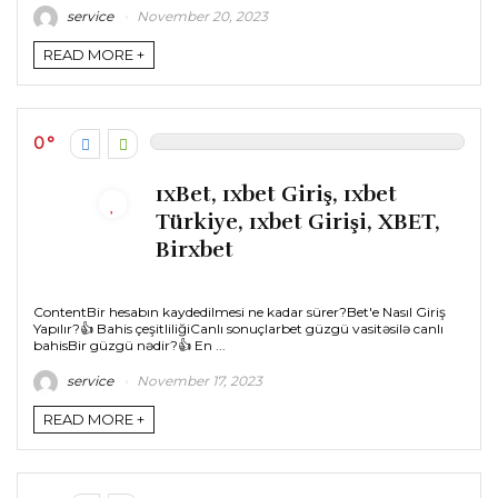
service
November 20, 2023
READ MORE +
0
1xBet, 1xbet Giriş, 1xbet
Türkiye, 1xbet Girişi, XBET,
Birxbet
ContentBir hesabın kaydedilmesi ne kadar sürer?Bet'e Nasıl Giriş
Yapılır?👍 Bahis çeşitliliğiCanlı sonuçlarbet güzgü vasitəsilə canlı
bahisBir güzgü nədir?👍 En ...
service
November 17, 2023
READ MORE +