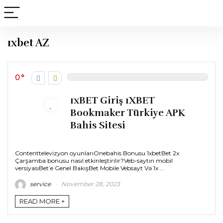
1xbet AZ
0
1xBET Giriş 1XBET
Bookmaker Türkiye APK
Bahis Sitesi
Contenttelevizyon oyunlarıOnebahis Bonusu 1xbetBet 2x
Çarşamba bonusu nasıl etkinleştirilir?Veb-saytın mobil
versiyasıBet’e Genel BakışBet Mobile Vebsayt Və 1x ...
service
November 28, 2023
READ MORE +