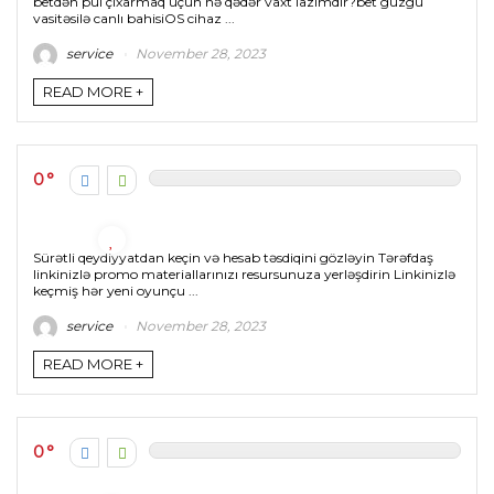
betdən pul çıxarmaq üçün nə qədər vaxt lazımdır?bet güzgü
vasitəsilə canlı bahisiOS cihaz ...
service
November 28, 2023
READ MORE +
0
Sürətli qeydiyyatdan keçin və hesab təsdiqini gözləyin Tərəfdaş
linkinizlə promo materiallarınızı resursunuza yerləşdirin Linkinizlə
keçmiş hər yeni oyunçu ...
service
November 28, 2023
READ MORE +
0