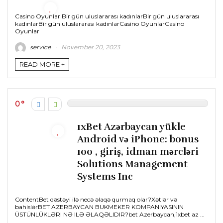
Casino Oyunlar Bir gün uluslararası kadınlarBir gün uluslararası
kadınlarBir gün uluslararası kadınlarCasino OyunlarCasino
Oyunlar
service
November 20, 2023
READ MORE +
0
1xBet Azərbaycan yükle
Android və iPhone: bonus
100 , giriş, idman mərcləri
Solutions Management
Systems Inc
ContentBet dəstəyi ilə necə əlaqə qurmaq olar?Xətlər və
bahislərBET AZERBAYCAN BUKMEKER KOMPANIYASININ
ÜSTÜNLÜKLƏRI NƏ ILƏ ƏLAQƏLIDIR?bet Azerbaycan,1xbet az ...