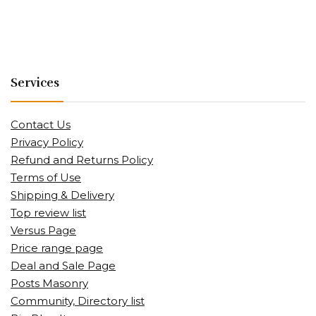
Services
Contact Us
Privacy Policy
Refund and Returns Policy
Terms of Use
Shipping & Delivery
Top review list
Versus Page
Price range page
Deal and Sale Page
Posts Masonry
Community, Directory list