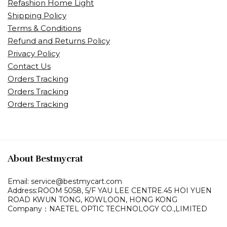
Refashion Home Light
Shipping Policy
Terms & Conditions
Refund and Returns Policy
Privacy Policy
Contact Us
Orders Tracking
Orders Tracking
Orders Tracking
About Bestmycrat
Email: service@bestmycart.com
Address:ROOM 5058, 5/F YAU LEE
CENTRE.45 HOI YUEN
ROAD
KWUN TONG, KOWLOON,
HONG KONG
Company：NAETEL OPTIC TECHNOLOGY CO.,LIMITED