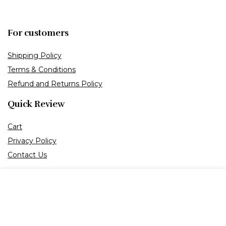
For customers
Shipping Policy
Terms & Conditions
Refund and Returns Policy
Quick Review
Cart
Privacy Policy
Contact Us
Payment Melthod