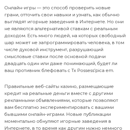
Онлайн-игры — это способ проверить новые
грани, отточить свои навыки и узнать, как обычно
выглядят игорные заведения в Интернете. Но они
не являются альтернативой ставкам с реальным
доходом. Есть много людей, на которых свободный
шар может не запрограммировать человека, в том
числе духовой инструмент, разрушающий
смысловые ставки после основной подачи
двадцать один или даже понимающий, будет ли
ваш противник блефовать с Tx Possess’pica em.
Правильные веб-сайты казино, размещающие
кредит на реальные деньги вместе с другими
рекламными объявлениями, которые позволяют
вам бесплатно экспериментировать с вашими
бывшими онлайн-играми. Новые публикации
моментально обнуляют игорные заведения в
Интернете, в то время как другим нужно немного