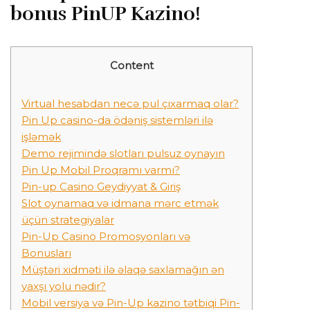
bonus PinUP Kazino!
Content
Virtual hesabdan necə pul çıxarmaq olar?
Pin Up casino-da ödəniş sistemləri ilə
işləmək
Demo rejimində slotları pulsuz oynayın
Pin Up Mobil Proqramı varmı?
Pin-up Casino Geydiyyat & Giriş
Slot oynamaq və idmana mərc etmək
üçün strategiyalar
Pin-Up Casino Promosyonları və
Bonusları
Müştəri xidməti ilə əlaqə saxlamağın ən
yaxşı yolu nədir?
Mobil versiya və Pin-Up kazino tətbiqi Pin-