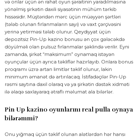
və onlar üçün ən rahat oyun şəraitinin yaradılmasına
yönəlmiş şirkətin daxili siyasətinin mühüm tərkib
hissəsidir. Müştəridən mərc üçün müəyyən şərtləri
(tələb olunan fırlanmaların sayı) və vaxt çərçivəsini
yerinə yetirməsi tələb olunur. Qeydiyyat üçün
depozitsiz Pin-Up kazino bonusu ən çox gələcəkdə
döyülməli olan pulsuz fırlanmalar şəklində verilir. Eyni
zamanda, şirkət “maksimum” oynamaq istəyən
oyunçular üçün ayrıca təkliflər hazırlayıb. Onlara bonus
proqramı üzrə artan limitlər təklif olunur, lakin
minimum əmanət də artırılacaq. İstifadəçilər Pin-Up
rəsmi saytına daxil olaraq və ya şirkətin dəstək xidməti
ilə əlaqə saxlayaraq ətraflı məlumat ala bilərlər.
Pin Up kazino oyunlarını real pulla oynaya
bilərəmmi?
Onu yığmaq üçün təklif olunan alətlərdən hər hansı