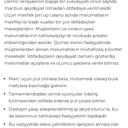
Demo versiyasının başqa bir xüsusiyyəti onun saytda
məcburi qeydiyyat olmadan istifadəyə verilməsidir.
Üçün məxfilik pin up casino aznda məlumatların
məxfiliyi ilə bağlı suallar bir çox istifadəçiləri
maraqlandırır. Müştərilərin və onların şəxsi
məlumatlarının təhlükəsizliyi ilk növbədə şirkətin
etibarlılığından asılıdır. Qumar evinin fəaliyyətində
müştərilərdən alınan məlumatların mühafizəsi prioritet
məsələdir. İstifadəçilərin qeydiyyat zamanı göstərdiyi
məlumatlar açıqlana və üçüncü şəxslərə verilə bilməz.
Mərc üçün pul olmasa belə, mütəmadi olaraq bura
matçlara baxmağa gəlirəm.
Tamamlandıqdan sonra oyunçular ödəniş
bölməsindən istifadə edərək pul çıxara bilirlər.
Dəstəyin yaxşı əlaqələndirilmiş işi qeyd olunur ki, bu
da kazinonun təhlükəsiz fəaliyyətinin təsdiqidir.
Bu vəziyyətdə əlavə çətinliklərin qarşısını almaq olar.