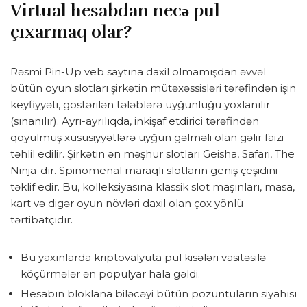
Virtual hesabdan necə pul
çıxarmaq olar?
Rəsmi Pin-Up veb saytına daxil olmamışdan əvvəl
bütün oyun slotları şirkətin mütəxəssisləri tərəfindən işin
keyfiyyəti, göstərilən tələblərə uyğunluğu yoxlanılır
(sınanılır). Ayrı-ayrılıqda, inkişaf etdirici tərəfindən
qoyulmuş xüsusiyyətlərə uyğun gəlməli olan gəlir faizi
təhlil edilir. Şirkətin ən məşhur slotları Geisha, Safari, The
Ninja-dır. Spinomenal maraqlı slotların geniş çeşidini
təklif edir. Bu, kolleksiyasına klassik slot maşınları, masa,
kart və digər oyun növləri daxil olan çox yönlü
tərtibatçıdır.
Bu yaxınlarda kriptovalyuta pul kisələri vasitəsilə
köçürmələr ən populyar hala gəldi.
Hesabın bloklana biləcəyi bütün pozuntuların siyahısı