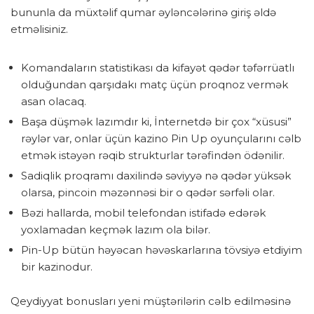
bununla da müxtəlif qumar əyləncələrinə giriş əldə
etməlisiniz.
Komandaların statistikası da kifayət qədər təfərrüatlı
olduğundan qarşıdakı matç üçün proqnoz vermək
asan olacaq.
Başa düşmək lazımdır ki, İnternetdə bir çox “xüsusi”
rəylər var, onlar üçün kazino Pin Up oyunçularını cəlb
etmək istəyən rəqib strukturlar tərəfindən ödənilir.
Sadiqlik proqramı daxilində səviyyə nə qədər yüksək
olarsa, pincoin məzənnəsi bir o qədər sərfəli olar.
Bəzi hallarda, mobil telefondan istifadə edərək
yoxlamadan keçmək lazım ola bilər.
Pin-Up bütün həyəcan həvəskarlarına tövsiyə etdiyim
bir kazinodur.
Qeydiyyat bonusları yeni müştərilərin cəlb edilməsinə