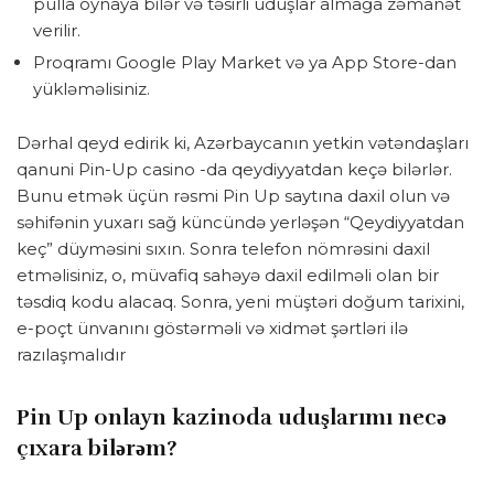
pulla oynaya bilər və təsirli uduşlar almağa zəmanət
verilir.
Proqramı Google Play Market və ya App Store-dan
yükləməlisiniz.
Dərhal qeyd edirik ki, Azərbaycanın yetkin vətəndaşları
qanuni Pin-Up casino -da qeydiyyatdan keçə bilərlər.
Bunu etmək üçün rəsmi Pin Up saytına daxil olun və
səhifənin yuxarı sağ küncündə yerləşən “Qeydiyyatdan
keç” düyməsini sıxın. Sonra telefon nömrəsini daxil
etməlisiniz, o, müvafiq sahəyə daxil edilməli olan bir
təsdiq kodu alacaq. Sonra, yeni müştəri doğum tarixini,
e-poçt ünvanını göstərməli və xidmət şərtləri ilə
razılaşmalıdır
Pin Up onlayn kazinoda uduşlarımı necə
çıxara bilərəm?