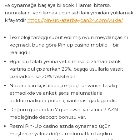
və oynamağa başlaya biləcək. Hamısı bitərsə,
nömrələrini yeniləmək üçün səhifəni yenidən yükləmək
kifayətdir
https://pin-up-azerbaycan24.com/yukle/
.
Texnoloji tərəqqi sübut edilmiş oyun meydançasını
keçmədi, buna görə Pin up casino mobile – bir
reallıqdır.
Əgər bu tələb yerinə yetirilmirsə, o zaman bank
kartına pul çıxararkən 25%, başqa üsullarla vəsait
çıxararkən isə 20% təşkil edir.
Nəzərə alın ki, istifadəçi e-poçt ünvanını təsdiq
etmədikdə və anketi şəxsi məlumatlarla
doldurmadıqda pulun çıxarılması qadağandır.
Doğum günündən 7 gün əvvəl və sonra 7 AZN
məbləğində depozit bonusu var.
Rəsmi Pin-Up casino aznda oynamaq üçün
müştərilər yalnız doğru məlumatları təqdim