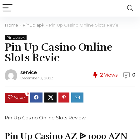
Home
»
PinUp apk
»
Pin Up Casino Online Slots Revie
PinUp apk
Pin Up Casino Online
Slots Revie
service
2
Views
0
December 3, 2023
0
Save
Pin Up Casino Online Slots Review
Pin Up Casino AZ ᐉ 1000 AZN