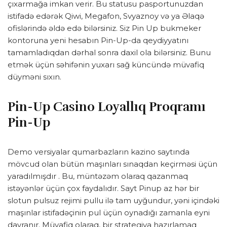
çıxarmağa imkan verir. Bu statusu pasportunuzdan
istifadə edərək Qiwi, Megafon, Svyaznoy və ya Əlaqə
ofislərində əldə edə bilərsiniz. Siz Pin Up bukmeker
kontoruna yeni hesabın Pin-Up-da qeydiyyatını
tamamladıqdan dərhal sonra daxil ola bilərsiniz. Bunu
etmək üçün səhifənin yuxarı sağ küncündə müvafiq
düyməni sıxın.
Pin-Up Casino Loyallıq Proqramı
Pin-Up
Demo versiyalar qumarbazların kazino saytında
mövcud olan bütün maşınları sınaqdan keçirməsi üçün
yaradılmışdır . Bu, müntəzəm olaraq qazanmaq
istəyənlər üçün çox faydalıdır. Sayt Pinup az hər bir
slotun pulsuz rejimi pullu ilə tam uyğundur, yəni içindəki
maşınlar istifadəçinin pul üçün oynadığı zamanla eyni
davranır. Müvafiq olaraq, bir strategiya hazırlamaq