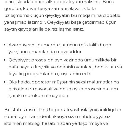
birini istifadə edərək ilk depoziti yatırmalısınız. Buna
görə də, konvertasiya zamanı əlavə itkilərlə
üzləşməmək üçün qeydiyyatın bu məqamına diqqətlə
yanaşmaq lazımdır. Qeydiyyatı başa çatdırmaq üçün
saytın qaydaları ilə də razılaşmalısınız.
Azərbaycanlı qumarbazlar üçün müxtəlif idman
yarışlarına mərclər də mövcuddur.
Qeydiyyat prosesi onlayn kazinoda ümumilikdə bir
dəfə həyata keçirilir və ödənişli oyunlara, bonuslara və
loyallıq proqramlarına çıxışı təmin edir.
Əks halda, operator müştərinin şəxsi məlumatlarına
giriş əldə etməyəcək və onun oyun prosesində tam
iştirakı mümkün olmayacaq.
Bu status rəsmi Pin Up portalı vasitəsilə yoxlanıldıqdan
sonra təyin Tam identifikasiya sizə məhdudiyyətsiz
istənilən məbləği hesabınızdan yerləşdirməyə və