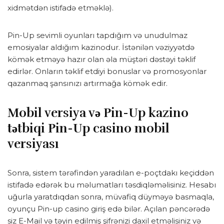
xidmətdən istifadə etməklə).
Pin-Up sevimli oyunları tapdığım və unudulmaz
emosiyalar aldığım kazinodur. İstənilən vəziyyətdə
kömək etməyə hazır olan əla müştəri dəstəyi təklif
edirlər. Onların təklif etdiyi bonuslar və promosyonlar
qazanmaq şansınızı artırmağa kömək edir.
Mobil versiya və Pin-Up kazino
tətbiqi Pin-Up casino mobil
versiyası
Sonra, sistem tərəfindən yaradılan e-poçtdakı keçiddən
istifadə edərək bu məlumatları təsdiqləməlisiniz. Hesabı
uğurla yaratdıqdan sonra, müvafiq düyməyə basmaqla,
oyunçu Pin-up casino giriş edə bilər. Açılan pəncərədə
siz E-Mail və təyin edilmiş şifrənizi daxil etməlisiniz və