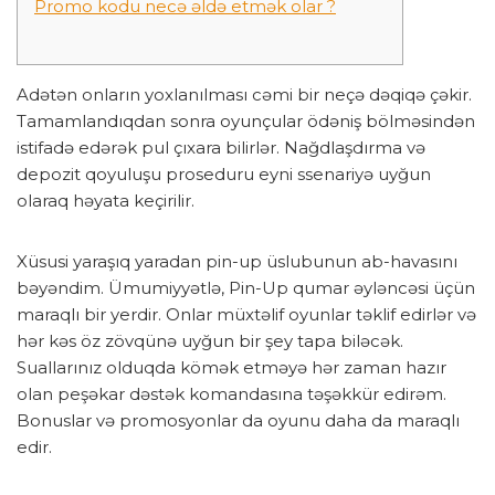
Promo kodu necə əldə etmək olar ?
Adətən onların yoxlanılması cəmi bir neçə dəqiqə çəkir.
Tamamlandıqdan sonra oyunçular ödəniş bölməsindən
istifadə edərək pul çıxara bilirlər. Nağdlaşdırma və
depozit qoyuluşu proseduru eyni ssenariyə uyğun
olaraq həyata keçirilir.
Xüsusi yaraşıq yaradan pin-up üslubunun ab-havasını
bəyəndim. Ümumiyyətlə, Pin-Up qumar əyləncəsi üçün
maraqlı bir yerdir. Onlar müxtəlif oyunlar təklif edirlər və
hər kəs öz zövqünə uyğun bir şey tapa biləcək.
Suallarınız olduqda kömək etməyə hər zaman hazır
olan peşəkar dəstək komandasına təşəkkür edirəm.
Bonuslar və promosyonlar da oyunu daha da maraqlı
edir.