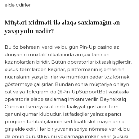
əldə edirlər.
Müştəri xidməti ilə əlaqə saxlamağın ən
yaxşı yolu nədir?
Bu öz bəhrəsini verdi və bu gün Pin-Up casino az
dünyanın müxtəlif ölkələrində ən çox tanınan
kazinolardan biridir. Bütün operatorlar ixtisaslı işçilərdir,
xüsusi təlimlərdən keçirlər, platformanın işləməsinin
nüanslarını yaxşı bilirlər və mümkün qədər tez kömək
göstərməyə çalışırlar. Bundan sonra müştəriyə onlayn
çat və ya Telegram-da @Pin-UpSupportBot vasitəsilə
operatorla əlaqə saxlamaq imkanı verilir. Beynəlxalq
Curacao lisenziyası altında fəaliyyət göstərən tam
qanuni qumar klubudur. İstifadəçilər yalnız aparıcı
proqram tərtibatçılarının sertifikatlı slot maşınlarına
giriş əldə edir. Hər bir yuvanın seriya nömrəsi var ki, bu
da onun dürüstlüyünü yoxlamağa imkan verir (xüsusi