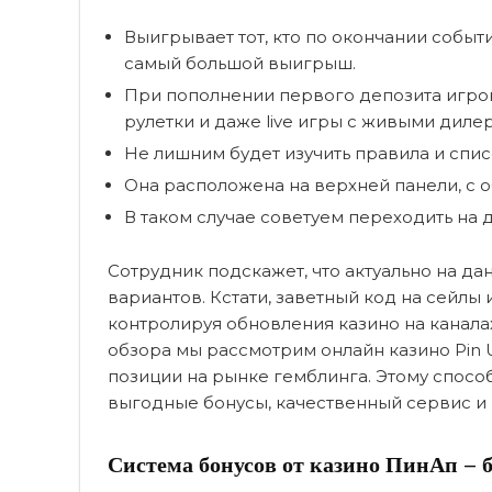
Выигрывает тот, кто по окончании событ
самый большой выигрыш.
При пополнении первого депозита игро
рулетки и даже live игры с живыми диле
Не лишним будет изучить правила и спис
Она расположена на верхней панели, с
В таком случае советуем переходить на д
Сотрудник подскажет, что актуально на да
вариантов. Кстати, заветный код на сейлы
контролируя обновления казино на каналах
обзора мы рассмотрим онлайн казино Pin
позиции на рынке гемблинга. Этому спосо
выгодные бонусы, качественный сервис и
Система бонусов от казино ПинАп –