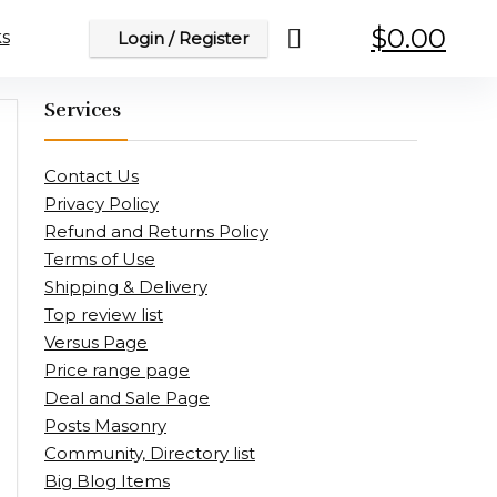
$
0.00
s
Login / Register
Services
Contact Us
Privacy Policy
Refund and Returns Policy
Terms of Use
Shipping & Delivery
Top review list
Versus Page
Price range page
Deal and Sale Page
Posts Masonry
Community, Directory list
Big Blog Items