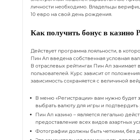
личности необходимо. Владельцы верифиц
10 евро на свой день рождения.
Как получить бонус в казино 
Действует программа лояльности, в которо
Пин Ап введена собственная условная вал
В отраслевых рейтингах Пин Ап занимает 
пользователей. Курс зависит от положения
зависимость сохраняется с величиной ве
В меню «Регистрации» вам нужно будет з
выбрать валюту для игры и подтвердить
Пин Ап казино – является легально дейс
предоставление всех видов азартных усл
Фотографии должны быть четкими, без д