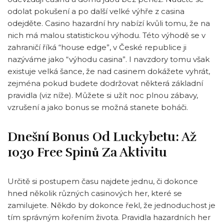
odolat pokušení a po další velké výhře z casina
odejděte. Casino hazardní hry nabízí kvůli tomu, že na
nich má malou statistickou výhodu. Této výhodě se v
zahraničí říká “house edge”, v České republice ji
nazýváme jako “výhodu casina”. I navzdory tomu však
existuje velká šance, že nad casinem dokážete vyhrát,
zejména pokud budete dodržovat některá základní
pravidla (viz níže). Můžete si užít noc plnou zábavy,
vzrušení a jako bonus se možná stanete boháči.
Dnešní Bonus Od Luckybetu: Až
1030 Free Spinů Za Aktivitu
Určitě si postupem času najdete jednu, či dokonce
hned několik různých casinových her, které se
zamilujete. Někdo by dokonce řekl, že jednoduchost je
tím správným kořením života. Pravidla hazardních her