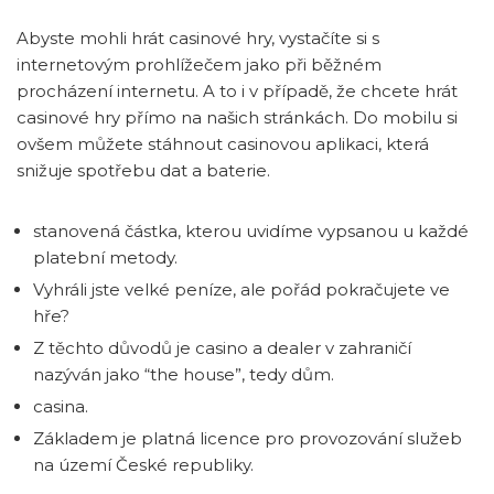
Abyste mohli hrát casinové hry, vystačíte si s
internetovým prohlížečem jako při běžném
procházení internetu. A to i v případě, že chcete hrát
casinové hry přímo na našich stránkách. Do mobilu si
ovšem můžete stáhnout casinovou aplikaci, která
snižuje spotřebu dat a baterie.
stanovená částka, kterou uvidíme vypsanou u každé
platební metody.
Vyhráli jste velké peníze, ale pořád pokračujete ve
hře?
Z těchto důvodů je casino a dealer v zahraničí
nazýván jako “the house”, tedy dům.
casina.
Základem je platná licence pro provozování služeb
na území České republiky.