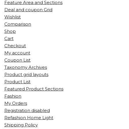
Feature Area and Sections
Deal and coupon Grid
Wishlist
Comparison
Shop
Cart
Checkout
My account
Coupon List
Taxonomy Archives
Product grid layouts
Product List
Featured Product Sections
Fashion
My Orders
Registration disabled
Refashion Home Light
Shipping Policy