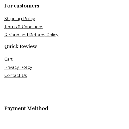
For customers
Shipping Policy
Terms & Conditions
Refund and Returns Policy
Quick Review
Cart
Privacy Policy
Contact Us
Payment Melthod