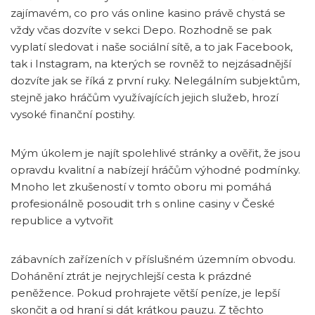
zajímavém, co pro vás online kasino právě chystá se
vždy včas dozvíte v sekci Depo. Rozhodně se pak
vyplatí sledovat i naše sociální sítě, a to jak Facebook,
tak i Instagram, na kterých se rovněž to nejzásadnější
dozvíte jak se říká z první ruky. Nelegálním subjektům,
stejně jako hráčům využívajících jejich služeb, hrozí
vysoké finanční postihy.
Mým úkolem je najít spolehlivé stránky a ověřit, že jsou
opravdu kvalitní a nabízejí hráčům výhodné podmínky.
Mnoho let zkušeností v tomto oboru mi pomáhá
profesionálně posoudit trh s online casiny v České
republice a vytvořit
zábavních zařízeních v příslušném územním obvodu.
Dohánění ztrát je nejrychlejší cesta k prázdné
peněžence. Pokud prohrajete větší peníze, je lepší
skončit a od hraní si dát krátkou pauzu. Z těchto