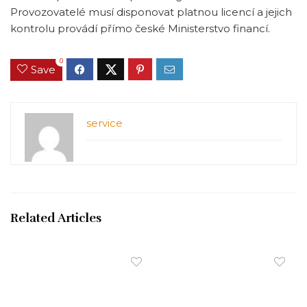
Provozovatelé musí disponovat platnou licencí a jejich
kontrolu provádí přímo české Ministerstvo financí.
0
Save
service
Related Articles