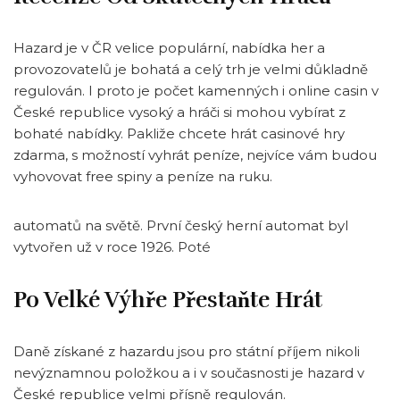
Hazard je v ČR velice populární, nabídka her a
provozovatelů je bohatá a celý trh je velmi důkladně
regulován. I proto je počet kamenných i online casin v
České republice vysoký a hráči si mohou vybírat z
bohaté nabídky. Pakliže chcete hrát casinové hry
zdarma, s možností vyhrát peníze, nejvíce vám budou
vyhovovat free spiny a peníze na ruku.
automatů na světě. První český herní automat byl
vytvořen už v roce 1926. Poté
Po Velké Výhře Přestaňte Hrát
Daně získané z hazardu jsou pro státní příjem nikoli
nevýznamnou položkou a i v současnosti je hazard v
České republice velmi přísně regulován.