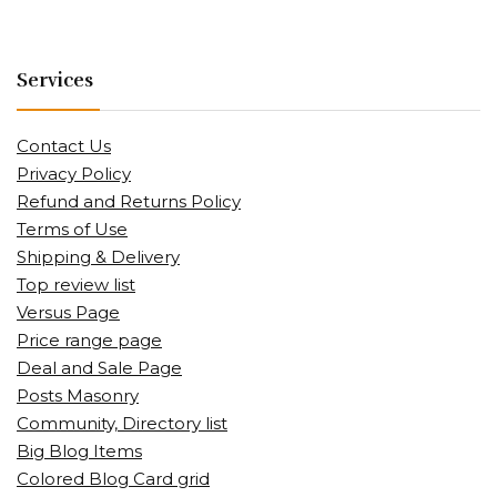
Services
Contact Us
Privacy Policy
Refund and Returns Policy
Terms of Use
Shipping & Delivery
Top review list
Versus Page
Price range page
Deal and Sale Page
Posts Masonry
Community, Directory list
Big Blog Items
Colored Blog Card grid