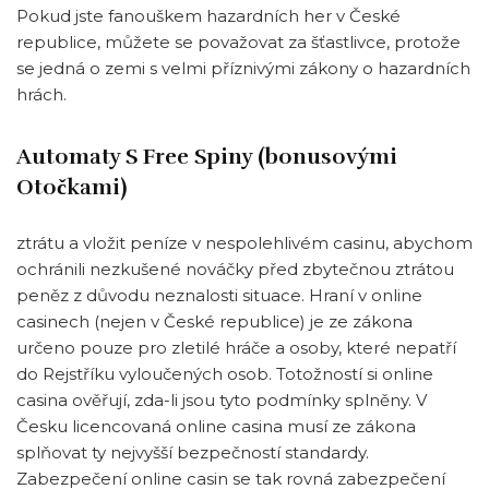
Pokud jste fanouškem hazardních her v České
republice, můžete se považovat za šťastlivce, protože
se jedná o zemi s velmi příznivými zákony o hazardních
hrách.
Automaty S Free Spiny (bonusovými
Otočkami)
ztrátu a vložit peníze v nespolehlivém casinu, abychom
ochránili nezkušené nováčky před zbytečnou ztrátou
peněz z důvodu neznalosti situace. Hraní v online
casinech (nejen v České republice) je ze zákona
určeno pouze pro zletilé hráče a osoby, které nepatří
do Rejstříku vyloučených osob. Totožností si online
casina ověřují, zda-li jsou tyto podmínky splněny. V
Česku licencovaná online casina musí ze zákona
splňovat ty nejvyšší bezpečností standardy.
Zabezpečení online casin se tak rovná zabezpečení