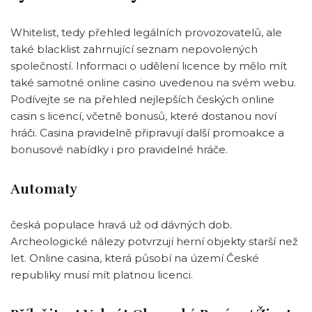
Whitelist, tedy přehled legálních provozovatelů, ale
také blacklist zahrnující seznam nepovolených
společností. Informaci o udělení licence by mělo mít
také samotné online casino uvedenou na svém webu.
Podívejte se na přehled nejlepších českých online
casin s licencí, včetně bonusů, které dostanou noví
hráči. Casina pravidelně připravují další promoakce a
bonusové nabídky i pro pravidelné hráče.
Automaty
česká populace hravá už od dávných dob.
Archeologické nálezy potvrzují herní objekty starší než
let. Online casina, která působí na území České
republiky musí mít platnou licenci.