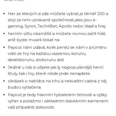
Her ze kterých si zde můžete vybrat je téměř 200 a
stojí za nimi uznávané společnosti jako jsou e-
gaming, Synot, Tech4Bet, Apollo nebo Vsaď a hrej.
herním účtu okamžitě a můžete rovnou začít hrát,
aniž byste museli čekat na
Payout nám udává, kolik peněz se nám v průměru
vrátí ze hry na každou vsazenou korunu,
desetikorunu, stokorunu atd.
Jedině u nás si užijete jak ty nejpopulárnější herní
tituly, tak i hry, které nikde jinde nenajdete.
obrázek o nabídce na trhu a nekvalitní casina z něj
budou vytlačena.
Payout je tedy hlavním hybatelem četnosti a výšky
výher a potažmo i základním stavebním kamenem
vaší případné ziskovosti.