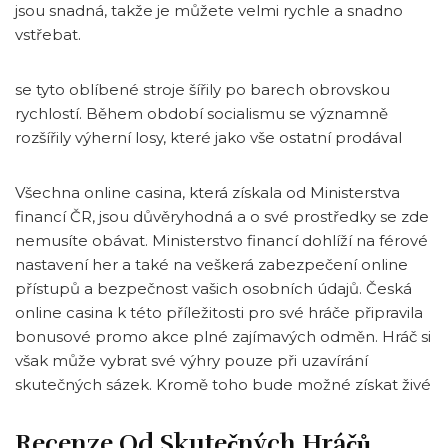
jsou snadná, takže je můžete velmi rychle a snadno
vstřebat.
se tyto oblíbené stroje šířily po barech obrovskou
rychlostí. Během období socialismu se významně
rozšířily výherní losy, které jako vše ostatní prodával
Všechna online casina, která získala od Ministerstva
financí ČR, jsou důvěryhodná a o své prostředky se zde
nemusíte obávat. Ministerstvo financí dohlíží na férové
nastavení her a také na veškerá zabezpečení online
přístupů a bezpečnost vašich osobních údajů. Česká
online casina k této příležitosti pro své hráče připravila
bonusové promo akce plné zajímavých odměn. Hráč si
však může vybrat své výhry pouze při uzavírání
skutečných sázek. Kromě toho bude možné získat živé
Recenze Od Skutečných Hráčů