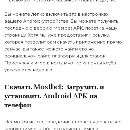
Вы можете легко включить это в настройках
вашего Android-устройства. Вы можете получить
последнюю версию Mostbet APK, посетив нашу
страницу. Хотя мы уже предоставили ссылку,
которая позволит вам скачать приложение прямо
сейчас, вы также можете найти его на
официальном сайте платформы для ставок.
Приступая к игре в него, многие клиенты клуба
увлекаются надолго.
Скачать Mostbet: Загрузить и
установить Android APK на
телефон
Несмотря на это, заведение старается делать все
необходимое, чтобы его клиенты имели