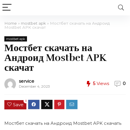
Home
»
mostbet apk
»
Мостбет скачать на Андроид
Mostbet APK скачат
mostbet apk
Мостбет скачать на
Андроид Mostbet APK
скачат
service
5
Views
0
December 4, 2023
0
Save
Мостбет скачать на Андроид Mostbet APK скачать