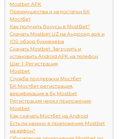
Mostbet APK
Преимущества и недостатки БК
Мостбет
Как получить бонусы в MostBet?
Скачать Mostbet UZ на Андроид apk и
IOS: обзор букмекера
Скачать Mostbet: Загрузить и
установить Android APK на телефон
Шаг 1: Регистрация
Mostbet
Служба поддержки Мостбет
БК Мостбет регистрация,
верификация в бк Mostbet
Регистрация через приложение
Mostbet
Как скачать Мостбет на Android
Есть ли казино в приложение Mostbet
на айфон?
Обновление приложения Mostbet до