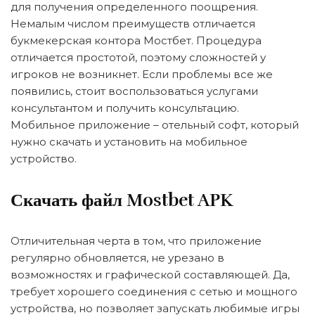
для получения определенного поощрения.
Немалым числом преимуществ отличается
букмекерская контора Мостбет. Процедура
отличается простотой, поэтому сложностей у
игроков не возникнет. Если проблемы все же
появились, стоит воспользоваться услугами
консультантом и получить консультацию.
Мобильное приложение – отельный софт, который
нужно скачать и установить на мобильное
устройство.
Скачать файл Mostbet APK
Отличительная черта в том, что приложение
регулярно обновляется, не урезано в
возможностях и графической составляющей. Да,
требует хорошего соединения с сетью и мощного
устройства, но позволяет запускать любимые игры