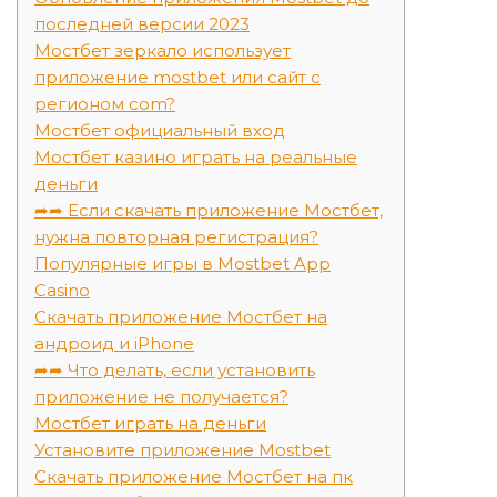
последней версии 2023
Мостбет зеркало использует
приложение mostbet или сайт с
регионом com?
Мостбет официальный вход
Мостбет казино играть на реальные
деньги
➦➦ Если скачать приложение Мостбет,
нужна повторная регистрация?
Популярные игры в Mostbet App
Casino
Cкачать приложение Мостбет на
андроид и iPhone
➦➦ Что делать, если установить
приложение не получается?
Мостбет играть на деньги
Установите приложение Mostbet
Скачать приложение Мостбет на пк