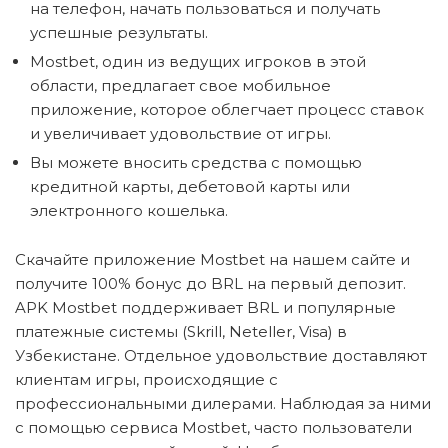
на телефон, начать пользоваться и получать
успешные результаты.
Mostbet, один из ведущих игроков в этой
области, предлагает свое мобильное
приложение, которое облегчает процесс ставок
и увеличивает удовольствие от игры.
Вы можете вносить средства с помощью
кредитной карты, дебетовой карты или
электронного кошелька.
Скачайте приложение Mostbet на нашем сайте и
получите 100% бонус до BRL на первый депозит.
APK Mostbet поддерживает BRL и популярные
платежные системы (Skrill, Neteller, Visa) в
Узбекистане. Отдельное удовольствие доставляют
клиентам игры, происходящие с
профессиональными дилерами. Наблюдая за ними
с помощью сервиса Mostbet, часто пользователи