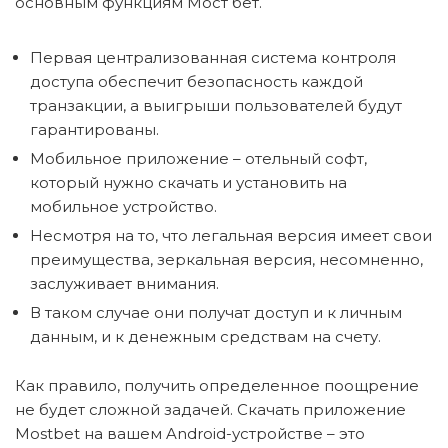
основным функциям Мост бет.
Первая централизованная система контроля
доступа обеспечит безопасность каждой
транзакции, а выигрыши пользователей будут
гарантированы.
Мобильное приложение – отельный софт,
который нужно скачать и установить на
мобильное устройство.
Несмотря на то, что легальная версия имеет свои
преимущества, зеркальная версия, несомненно,
заслуживает внимания.
В таком случае они получат доступ и к личным
данным, и к денежным средствам на счету.
Как правило, получить определенное поощрение
не будет сложной задачей. Скачать приложение
Mostbet на вашем Android-устройстве – это