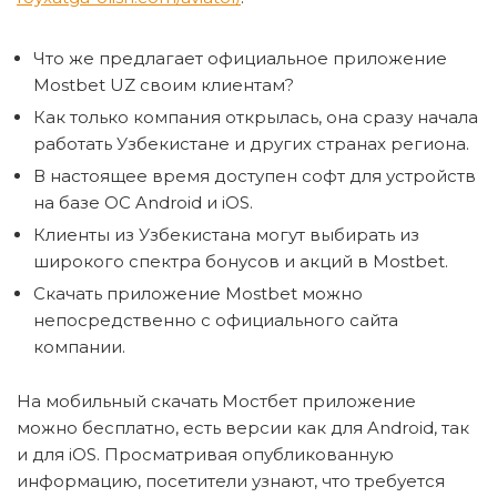
Что же предлагает официальное приложение
Mostbet UZ своим клиентам?
Как только компания открылась, она сразу начала
работать Узбекистане и других странах региона.
В настоящее время доступен софт для устройств
на базе ОС Android и iOS.
Клиенты из Узбекистана могут выбирать из
широкого спектра бонусов и акций в Mostbet.
Скачать приложение Mostbet можно
непосредственно с официального сайта
компании.
На мобильный скачать Мостбет приложение
можно бесплатно, есть версии как для Android, так
и для iOS. Просматривая опубликованную
информацию, посетители узнают, что требуется