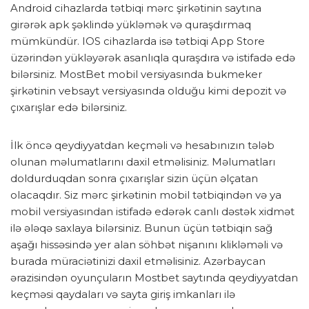
Android cihazlarda tətbiqi mərc şirkətinin saytına
girərək apk şəklində yükləmək və quraşdırmaq
mümkündür. IOS cihazlarda isə tətbiqi App Store
üzərindən yükləyərək asanlıqla quraşdıra və istifadə edə
bilərsiniz. MostBet mobil versiyasında bukmeker
şirkətinin vebsayt versiyasında olduğu kimi depozit və
çıxarışlar edə bilərsiniz.
İlk öncə qeydiyyatdan keçməli və hesabınızın tələb
olunan məlumatlarını daxil etməlisiniz. Məlumatları
doldurduqdan sonra çıxarışlar sizin üçün əlçatan
olacaqdır. Siz mərc şirkətinin mobil tətbiqindən və ya
mobil versiyasından istifadə edərək canlı dəstək xidmət
ilə ələqə saxlaya bilərsiniz. Bunun üçün tətbiqin sağ
aşağı hissəsində yer alan söhbət nişanını klikləməli və
burada müraciətinizi daxil etməlisiniz. Azərbaycan
ərazisindən oyunçuların Mostbet saytında qeydiyyatdan
keçməsi qaydaları və sayta giriş imkanları ilə