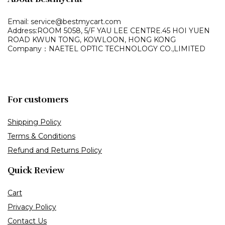
Email: service@bestmycart.com
Address:ROOM 5058, 5/F YAU LEE
CENTRE.45 HOI YUEN
ROAD
KWUN TONG, KOWLOON,
HONG KONG
Company：NAETEL OPTIC TECHNOLOGY CO.,LIMITED
For customers
Shipping Policy
Terms & Conditions
Refund and Returns Policy
Quick Review
Cart
Privacy Policy
Contact Us