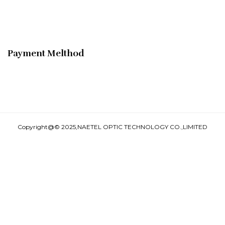
Payment Melthod
Copyright@© 2025,NAETEL OPTIC TECHNOLOGY CO.,LIMITED