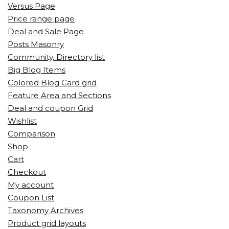
Versus Page
Price range page
Deal and Sale Page
Posts Masonry
Community, Directory list
Big Blog Items
Colored Blog Card grid
Feature Area and Sections
Deal and coupon Grid
Wishlist
Comparison
Shop
Cart
Checkout
My account
Coupon List
Taxonomy Archives
Product grid layouts