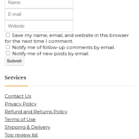
Save my name, email, and website in this browser
for the next time I comment.
Notify me of follow-up comments by email.
Notify me of new posts by email.
Services
Contact Us
Privacy Policy
Refund and Returns Policy
Terms of Use
Shipping & Delivery
Top review list