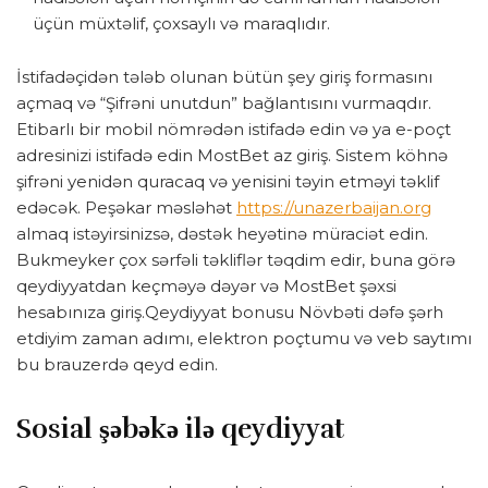
üçün müxtəlif, çoxsaylı və maraqlıdır.
İstifadəçidən tələb olunan bütün şey giriş formasını
açmaq və “Şifrəni unutdun” bağlantısını vurmaqdır.
Etibarlı bir mobil nömrədən istifadə edin və ya e-poçt
adresinizi istifadə edin MostBet az giriş. Sistem köhnə
şifrəni yenidən quracaq və yenisini təyin etməyi təklif
edəcək. Peşəkar məsləhət
https://unazerbaijan.org
almaq istəyirsinizsə, dəstək heyətinə müraciət edin.
Bukmeyker çox sərfəli təkliflər təqdim edir, buna görə
qeydiyyatdan keçməyə dəyər və MostBet şəxsi
hesabınıza giriş.Qeydiyyat bonusu Növbəti dəfə şərh
etdiyim zaman adımı, elektron poçtumu və veb saytımı
bu brauzerdə qeyd edin.
Sosial şəbəkə ilə qeydiyyat