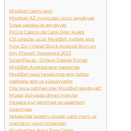
Mostbet rəsmi saytı
Mostbet AZ oyunçuları üçün qeydiyyat
Sosial şəbəkə ilə qeydiyyat
PinUp Casino-da Canlı Diler Ruleti
iOS cihazlar üçün MostBet mobile app
How Do I Install Stock Android Rom on
Any Phone? Answered 2023
SmartPay.az : Onlayn Ödəniş Portalı
MostBet Android app haqqında
MostBet şəxsi hesabınıza giriş tətbiq
vasitəsilə giriş və xüsusiyyətlər
Ora necə çatmaq olar MostBet qeydiyyat?
Müasir dünyada idman mərclər
Hesaba pul yatırmaq və vəsaitlərin
çıxarılması
Vebsaytda təqdim olunan canlı mərc və
matçların yayım imkanları
Mostbetten Nasıl Para Çekilir