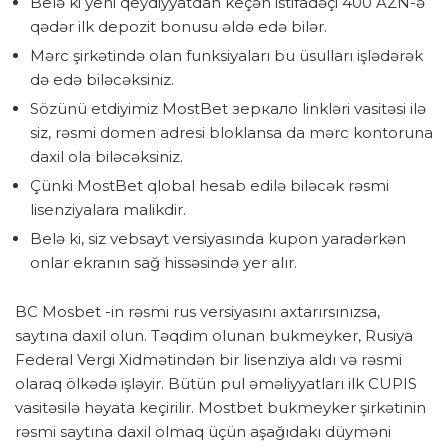
Belə ki yeni qeydiyyatdan keçən istifadəçi 400 AZN-ə
qədər ilk depozit bonusu əldə edə bilər.
Mərc şirkətində olan funksiyaları bu üsulları işlədərək
də edə biləcəksiniz.
Sözünü etdiyimiz MostBet зеркало linkləri vasitəsi ilə
siz, rəsmi domen adresi bloklansa da mərc kontoruna
daxil ola biləcəksiniz.
Çünki MostBet qlobal hesab edilə biləcək rəsmi
lisenziyalara malikdir.
Belə ki, siz vebsayt versiyasında kupon yaradərkən
onlar ekranın sağ hissəsində yer alır.
BC Mosbet -in rəsmi rus versiyasını axtarırsınızsa,
saytına daxil olun. Təqdim olunan bukmeyker, Rusiya
Federal Vergi Xidmətindən bir lisenziya aldı və rəsmi
olaraq ölkədə işləyir. Bütün pul əməliyyatları ilk CUPIS
vasitəsilə həyata keçirilir. Mostbet bukmeyker şirkətinin
rəsmi saytına daxil olmaq üçün aşağıdakı düyməni