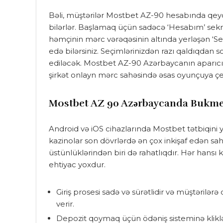
Bəli, müştərilər Mostbet AZ-90 hesabında qey
bilərlər. Başlamaq üçün sadəcə ‘Hesabım’ sekme
həmçinin mərc vərəqəsinin altında yerləşən ‘Se
edə bilərsiniz. Seçimlərinizdən razı qaldıqdan s
ediləcək. Mostbet AZ-90 Azərbaycanın aparıcı b
şirkət onlayn mərc sahəsində əsas oyunçuya çev
Mostbet AZ 90 Azərbaycanda Bukme
Android və iOS cihazlarında Mostbet tətbiqini y
kazinolar son dövrlərdə ən çox inkişaf edən sah
üstünlüklərindən biri də rahatlıqdır. Hər han
ehtiyac yoxdur.
Giriş prosesi sadə və sürətlidir və müştəri
verir.
Depozit qoymaq üçün ödəniş sisteminə kliklə