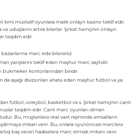
 kimi müxtəlif oyunlara malik onlayn kazino təklif edir.
 və uduşlarını artıra bilərlər. Şirkət həmçinin onlayn
r təqdim edir.
ə bazarlarına mərc edə bilərsiniz.
 yarışlarını təklif edən məşhur mərc saytıdır.
rlı bukmeker kontorlarından biridir.
əm də aşağı divizionları əhatə edən məşhur futbol və ya
ən futbol, voleybol, basketbol və s. Şirkət həmçinin canlı
uslar təqdim edir. Canlı mərc oyunları idman
dur. Bu, müştərilərə real vaxt rejimində əmsalların
şdirməyə imkan verir. Bu, onlara oyunöncəsi mərclərə
 artıq baş verən hadisələrə mərc etmək imkanı verir.