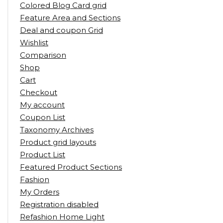
Colored Blog Card grid
Feature Area and Sections
Deal and coupon Grid
Wishlist
Comparison
Shop
Cart
Checkout
My account
Coupon List
Taxonomy Archives
Product grid layouts
Product List
Featured Product Sections
Fashion
My Orders
Registration disabled
Refashion Home Light