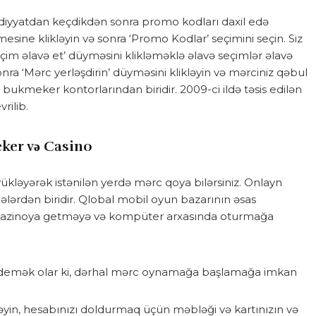
diyyatdan keçdikdən sonra promo kodları daxil edə
sine klikləyin və sonra ‘Promo Kodlar’ seçimini seçin. Siz
çim əlavə et’ düyməsini klikləməklə əlavə seçimlər əlavə
onra ‘Mərc yerləşdirin’ düyməsini klikləyin və mərciniz qəbul
ukmeker kontorlarından biridir. 2009-ci ildə təsis edilən
rilib.
ker və Casino
ükləyərək istənilən yerdə mərc qoya bilərsiniz. Onlayn
ələrdən biridir. Qlobal mobil oyun bazarının əsas
sı kazinoya getməyə və kompüter arxasında oturmağa
lərə demək olar ki, dərhal mərc oynamağa başlamağa imkan
yin, hesabınızı doldurmaq üçün məbləği və kartınızın və