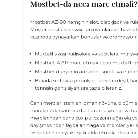
Mostbet-də necə mərc etməli?
Mostbet AZ-90 həmçinin slot, blackjack və rulet
Müştərilər istənilən vaxt bu oyunlardan həzz ala
kazinoda oynayarkən bonuslar və promosyonla
Müxtəlif siyasi hadisələrə və seçkilərə, maliyy
Mostbet-AZ91 mərc etmək üçün müxtəlif idman
Mostbet dünyanın ən sərfəli, sürətli və etiba
Burada siz təkcə populyar turnirləri deyil, h
tennisin geniş siyahısını tapa bilərsiniz.
Canlı mərclər istənilən idman növünə, o cümləd
mərclər edərkən müxtəlif promosyonlar və bon
mərclərindən daha çox pul qazanmağın əla yolu
dəyişməsindən faydalanmağa və mərcləri yerlə
nisbətən daha yaxşı gəlir əldə etmək, eləcə də