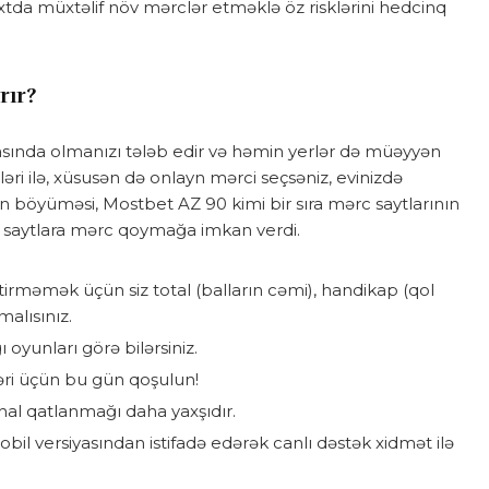
xtda müxtəlif növ mərclər etməklə öz risklərini hedcinq
rır?
sında olmanızı tələb edir və həmin yerlər də müəyyən
ri ilə, xüsusən də onlayn mərci seçsəniz, evinizdə
in böyüməsi, Mostbet AZ 90 kimi bir sıra mərc saytlarının
if saytlara mərc qoymağa imkan verdi.
rməmək üçün siz total (balların cəmi), handikap (qol
alısınız.
oyunları görə bilərsiniz.
ri üçün bu gün qoşulun!
rhal qatlanmağı daha yaxşıdır.
obil versiyasından istifadə edərək canlı dəstək xidmət ilə