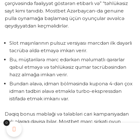
çərçivəsində fəaliyyət göstərən etibarlı və” “təhlükəsiz
sayt kimi tanıdıb. Mostbet Azərbaycan-da genuine
pulla oynamağa başlamaq üçün oyunçular əvvəlcə
qeydiyyatdan keçməlidirlər.
Slot maşınlarının pulsuz versiyası mərcdən ilk dəyərli
təcrübə əldə etməyə imkan verir.
Bu, müştərilərə mərc edərkən məlumatlı qərarlar
qəbul etməyə və təhlükəsiz qumar təcrübəsindən
həzz almağa imkan verir.
Bundan əlavə, idman bölməsində kupona 4-dən çox
idman tədbiri əlavə etməklə turbo-ekspressdən
istifadə etmək imkanı var.
Dəqiq bonus məbləği və tələbləri cari kampaniyadan
asılı olaraq dəyişə bilər. Mostbet mərc şirkəti oyun
0
başlamazdan əvvəl mərc etmək mümkün olduğu kimi
sizə həmçinin canlı mərc etmək imkanıda verir. Bu isə