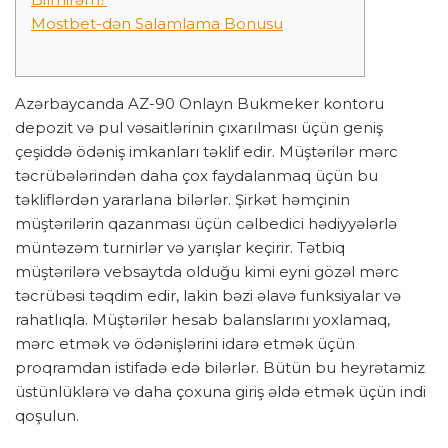
Mostbet-dən Salamlama Bonusu
Azərbaycanda AZ-90 Onlayn Bukmeker kontoru
depozit və pul vəsaitlərinin çıxarılması üçün geniş
çeşiddə ödəniş imkanları təklif edir. Müştərilər mərc
təcrübələrindən daha çox faydalanmaq üçün bu
təkliflərdən yararlana bilərlər. Şirkət həmçinin
müştərilərin qazanması üçün cəlbedici hədiyyələrlə
müntəzəm turnirlər və yarışlar keçirir. Tətbiq
müştərilərə vebsaytda olduğu kimi eyni gözəl mərc
təcrübəsi təqdim edir, lakin bəzi əlavə funksiyalar və
rahatlıqla. Müştərilər hesab balanslarını yoxlamaq,
mərc etmək və ödənişlərini idarə etmək üçün
proqramdan istifadə edə bilərlər. Bütün bu heyrətamiz
üstünlüklərə və daha çoxuna giriş əldə etmək üçün indi
qoşulun.