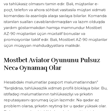
və təhlükəsiz olmasını təmin edir. Bəli, müştərilər e-
poçt, telefon və ahora söhbət vasitəsilə müştəri xidməti
komandası ilə asanlıqla əlaqə saxlaya bilərlər. Komanda
istənilən sualları cavablandırmaqdan və lazım olduqda
yardım göstərməkdən həmişə məmnundur Mostbet
AZ-90 müştəriləri üçün müxtəlif bonuslar və
promosyonlar təklif edir. Bəli, Mostbet AZ-90 müştərilər
üçün müəyyən məhdudiyyətlərə malikdir.
Mostbet Aviator Oyununu Pulsuz
Necə Oynamaq Olar
Hesabdakı məlumatlar pasport məlumatlarından”
“fərqlidirsə, təhlükəsizlik xidməti profili bloklaya bilər. Bu,
istifadəçi məlumatlarının təhlükəsizliyi və şirkətin
reputasiyasını qorumaq üçün lazımdır. Nə qədər az
problem olarsa, şirkətin reytinqi bir u qədər yüksək olar.