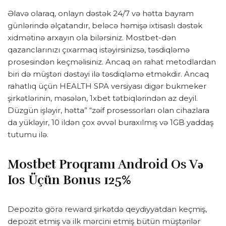
Əlavə olaraq, onlayn dəstək 24/7 və hətta bayram
günlərində əlçatandır, beləcə həmişə ixtisaslı dəstək
xidmətinə arxayın ola bilərsiniz. Mostbet-dən
qazanclarınızı çıxarmaq istəyirsinizsə, təsdiqləmə
prosesindən keçməlisiniz. Ancaq ən rahat metodlardan
biri də müştəri dəstəyi ilə təsdiqləmə etməkdir. Ancaq
rahatlıq üçün HEALTH SPA versiyası digər bukmeker
şirkətlərinin, məsələn, 1xbet tətbiqlərindən az deyil.
Düzgün işləyir, hətta” “zəif prosessorları olan cihazlara
da yükləyir, 10 ildən çox əvvəl buraxılmış və 1GB yaddaş
tutumu ilə.
Mostbet Proqramı Android Os Və
Ios Üçün Bonus 125%
Depozitə görə reward şirkətdə qeydiyyatdan keçmiş,
depozit etmiş və ilk mərcini etmiş bütün müştərilər