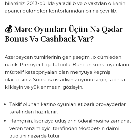
bilərsiniz. 2013-cü ildə yaradılıb və o vaxtdan ölkənin
aparıcı bukmeker kontorlarından birinə çevrilib.
💰 Mərc Oyunları Üçün Nə Qədər
Bonus Və Cashback Var?
Azərbaycan turnirlərinin geniş seçimi, o cümlədən
nəinki Premyer Liqa futbolu. Bundan sonra oyunların
müxtəlif kateqoriyaları olan menyuya keçmiş
olacaqsınız. Sonra isə istədiyiniz oyunu seçin, sadəcə
klikləyin və yüklənməsini gözləyin.
Təklif olunan kazino oyunları etibarlı provayderlər
tərəfindən hazırlanır.
Həmçinin, lisenziya uduşların ödənilməsinə zəmanət
verən tənzimləyici tərəfindən Mostbet-in daimi
auditini nəzərdə tutur.