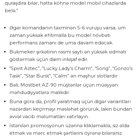
quraşdıra bilər, hətta köhnə model mobil cihazlarda
belə.”
Əgər komandanın təxminən 5-6 vuruşu varsa, um
zaman yüksək ehtimalla bu model növbəti
performans zamanı de uma davam edəcək.
Bukmeker şirkətinin rəsmi saytı ən yüksək xidməti
göstərmək üçün daim inkişaf edir.
“Spirit Aztec”, “Lucky Lady’s Charm”, “Song”, “Gonzo’s
Task”, “Star Burst”, “Calm” ən məşhur slotlardır.
Bəli, Mostbet AZ-90 müştərilər üçün müəyyən
məhdudiyyətlərə malikdir.
Buna görə də, profil yaratmaq üçün digər variantları
nəzərdən keçirməyi məsləhət görürük, lakin bundan
əvvəl vacib məlumatları xatırlayın.
İstənilən promosyonun üzərinə klikləməklə, siz əldə
etmək və mərc etmək şərtlərini öyrənə bilərsiniz.