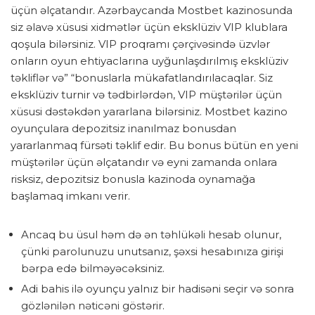
üçün əlçatandır. Azərbaycanda Mostbet kazinosunda
siz əlavə xüsusi xidmətlər üçün eksklüziv VIP klublara
qoşula bilərsiniz. VIP proqramı çərçivəsində üzvlər
onların oyun ehtiyaclarına uyğunlaşdırılmış eksklüziv
təkliflər və” “bonuslarla mükafatlandırılacaqlar. Siz
eksklüziv turnir və tədbirlərdən, VIP müştərilər üçün
xüsusi dəstəkdən yararlana bilərsiniz. Mostbet kazino
oyunçulara depozitsiz inanılmaz bonusdan
yararlanmaq fürsəti təklif edir. Bu bonus bütün en yeni
müştərilər üçün əlçatandır və eyni zamanda onlara
risksiz, depozitsiz bonusla kazinoda oynamağa
başlamaq imkanı verir.
Ancaq bu üsul həm də ən təhlükəli hesab olunur,
çünki parolunuzu unutsanız, şəxsi hesabınıza girişi
bərpa edə bilməyəcəksiniz.
Adi bahis ilə oyunçu yalnız bir hadisəni seçir və sonra
gözlənilən nəticəni göstərir.