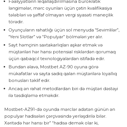
Fəaliyyətlərin leqallaşdırılmasına bürokratik
ləngimələr, mərc oyunları üçün çətin kvalifikasiya
tələbləri və şəffaf olmayan vergi siyasəti maneçilik
törədir.
Oyunçuların rahatlığı üçün sol menyuda “Sevimlilər”,
“Yeni Slotlar” və “Populyar” bölmələri yer alır.
Sayt həmçinin saxtakarlıqları aşkar etmək və
müştəriləri hər hansı potensial risklərdən qorumaq
üçün qabaqcıl texnologiyalardan istifadə edir.
Bundan əlavə, Mostbet AZ-90 oyuna görə
mükafatlar və sayta sadiq qalan müştərilərə loyallıq
bonusları təklif edir.
Ancaq ən rahat metodlardan biri də müştəri dəstəyi
ilə təsdiqləmə etməkdir.
Mostbet-AZ91-də oyunda mərclər adətən günün ən
populyar hadisələri çərçivəsində yerləşdirilə bilər.
Xəritədə hər hansı bir” “hadisə demək olar ki,