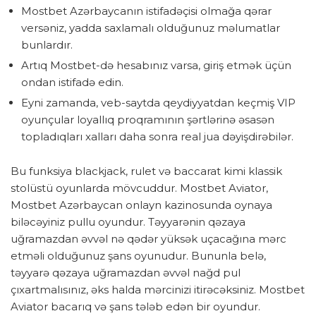
Mostbet Azərbaycanın istifadəçisi olmağa qərar
versəniz, yadda saxlamalı olduğunuz məlumatlar
bunlardır.
Artıq Mostbet-də hesabınız varsa, giriş etmək üçün
ondan istifadə edin.
Eyni zamanda, veb-saytda qeydiyyatdan keçmiş VIP
oyunçular loyallıq proqramının şərtlərinə əsasən
topladıqları xalları daha sonra real jua dəyişdirəbilər.
Bu funksiya blackjack, rulet və baccarat kimi klassik
stolüstü oyunlarda mövcuddur. Mostbet Aviator,
Mostbet Azərbaycan onlayn kazinosunda oynaya
biləcəyiniz pullu oyundur. Təyyarənin qəzaya
uğramazdan əvvəl nə qədər yüksək uçacağına mərc
etməli olduğunuz şans oyunudur. Bununla belə,
təyyarə qəzaya uğramazdan əvvəl nağd pul
çıxartmalısınız, əks halda mərcinizi itirəcəksiniz. Mostbet
Aviator bacarıq və şans tələb edən bir oyundur.