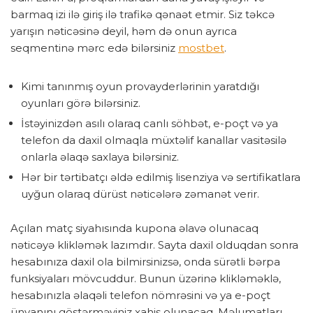
barmaq izi ilə giriş ilə trafikə qənaət etmir. Siz təkcə
yarışın nəticəsinə deyil, həm də onun ayrıca
seqmentinə mərc edə bilərsiniz
mostbet
.
Kimi tanınmış oyun provayderlərinin yaratdığı
oyunları görə bilərsiniz.
İstəyinizdən asılı olaraq canlı söhbət, e-poçt və ya
telefon da daxil olmaqla müxtəlif kanallar vasitəsilə
onlarla əlaqə saxlaya bilərsiniz.
Hər bir tərtibatçı əldə edilmiş lisenziya və sertifikatlara
uyğun olaraq dürüst nəticələrə zəmanət verir.
Açılan matç siyahısında kupona əlavə olunacaq
nəticəyə klikləmək lazımdır. Sayta daxil olduqdan sonra
hesabınıza daxil ola bilmirsinizsə, onda sürətli bərpa
funksiyaları mövcuddur. Bunun üzərinə klikləməklə,
hesabınızla əlaqəli telefon nömrəsini və ya e-poçt
ünvanını göstərməyiniz xahiş olunacaq. Məlumatları