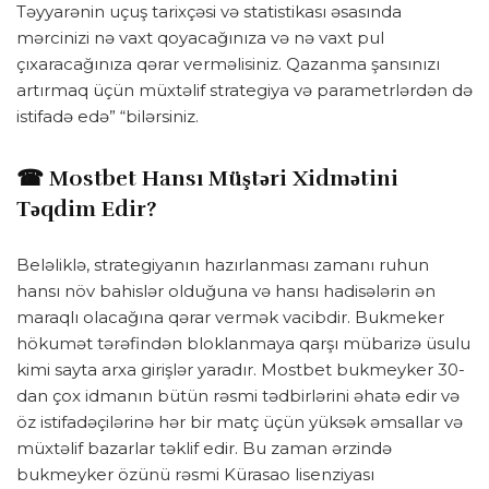
Təyyarənin uçuş tarixçəsi və statistikası əsasında
mərcinizi nə vaxt qoyacağınıza və nə vaxt pul
çıxaracağınıza qərar verməlisiniz. Qazanma şansınızı
artırmaq üçün müxtəlif strategiya və parametrlərdən də
istifadə edə” “bilərsiniz.
☎ Mostbet Hansı Müştəri Xidmətini
Təqdim Edir?
Beləliklə, strategiyanın hazırlanması zamanı ruhun
hansı növ bahislər olduğuna və hansı hadisələrin ən
maraqlı olacağına qərar vermək vacibdir. Bukmeker
hökumət tərəfindən bloklanmaya qarşı mübarizə üsulu
kimi sayta arxa girişlər yaradır. Mostbet bukmeyker 30-
dan çox idmanın bütün rəsmi tədbirlərini əhatə edir və
öz istifadəçilərinə hər bir matç üçün yüksək əmsallar və
müxtəlif bazarlar təklif edir. Bu zaman ərzində
bukmeyker özünü rəsmi Kürasao lisenziyası