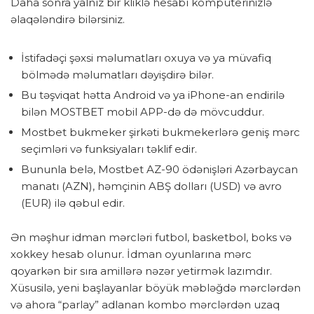
Daha sonra yalnız bir kliklə hesabı kompüterinizlə
əlaqələndirə bilərsiniz.
İstifadəçi şəxsi məlumatları oxuya və ya müvafiq
bölmədə məlumatları dəyişdirə bilər.
Bu təşviqat hətta Android və ya iPhone-an endirilə
bilən MOSTBET mobil APP-də də mövcuddur.
Mostbet bukmeker şirkəti bukmekerlərə geniş mərc
seçimləri və funksiyaları təklif edir.
Bununla belə, Mostbet AZ-90 ödənişləri Azərbaycan
manatı (AZN), həmçinin ABŞ dolları (USD) və avro
(EUR) ilə qəbul edir.
Ən məşhur idman mərcləri futbol, basketbol, boks və
xokkey hesab olunur. İdman oyunlarına mərc
qoyarkən bir sıra amillərə nəzər yetirmək lazımdır.
Xüsusilə, yeni başlayanlar böyük məbləğdə mərclərdən
və ahora “parlay” adlanan kombo mərclərdən uzaq