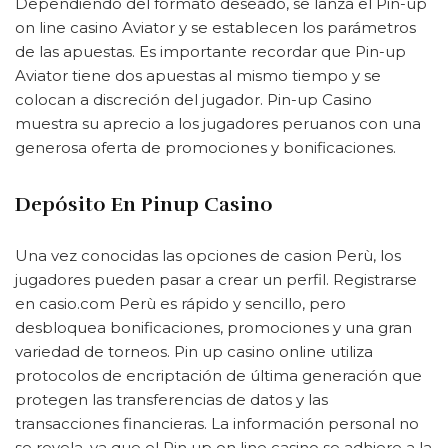
Dependiendo del formato deseado, se lanza el Pin-up
on line casino Aviator y se establecen los parámetros
de las apuestas. Es importante recordar que Pin-up
Aviator tiene dos apuestas al mismo tiempo y se
colocan a discreción del jugador. Pin-up Casino
muestra su aprecio a los jugadores peruanos con una
generosa oferta de promociones y bonificaciones.
Depósito En Pinup Casino
Una vez conocidas las opciones de casion Perù, los
jugadores pueden pasar a crear un perfil. Registrarse
en casio.com Perù es rápido y sencillo, pero
desbloquea bonificaciones, promociones y una gran
variedad de torneos. Pin up casino online utiliza
protocolos de encriptación de última generación que
protegen las transferencias de datos y las
transacciones financieras. La información personal no
se revela, ya que el Pin up on line casino se adhiere a la