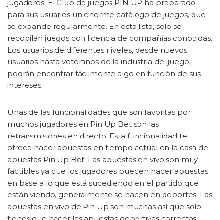
jugadores. El Club de juegos PIN UP ha preparado
para sus usuarios un enorme catálogo de juegos, que
se expande regularmente. En esta lista, solo se
recopilan juegos con licencia de compañías conocidas.
Los usuarios de diferentes niveles, desde nuevos
usuarios hasta veteranos de la industria del juego,
podrán encontrar fácilmente algo en función de sus
intereses.
Unas de las funcionalidades que son favoritas por
muchos jugadores en Pin Up Bet son las
retransmisiones en directo. Esta funcionalidad te
ofrece hacer apuestas en tiempo actual en la casa de
apuestas Pin Up Bet. Las apuestas en vivo son muy
factibles ya que los jugadores pueden hacer apuestas
en base a lo que está sucediendo en el partido que
están viendo, generalmente se hacen en deportes. Las
apuestas en vivo de Pin Up son muchas así que solo
tienes que hacer las apuestas deportivas correctas