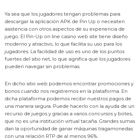
Ya sea que los jugadores tengan problemas para
descargar la aplicación APK de Pin Up o necesiten
asistencia con otros aspectos de su experiencia de
juego. El Pin-Up on line casino web site tiene diseño
moderno y atractivo, lo que facilita su uso para los
jugadores. La facilidad de uso es uno de los puntos
fuertes del sitio net, lo que significa que los jugadores
pueden navegar sin problemas.
En dicho sitio web podemos encontrar promociones y
bonos cuando nos registremos en la plataforma. En
dicha plataforma podemos recibir nuestros pagos de
una manera segura. Puede hacerlo con la ayuda de un
recurso de juegos y gracias a varios concursos y botes,
que no es una institución virtual tacaña. Grandes sumas
dan la oportunidad de ganar máquinas tragamonedas
con una relación RTP de al menos 96%.