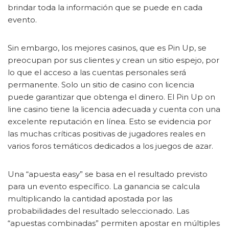
brindar toda la información que se puede en cada
evento.
Sin embargo, los mejores casinos, que es Pin Up, se
preocupan por sus clientes y crean un sitio espejo, por
lo que el acceso a las cuentas personales será
permanente. Solo un sitio de casino con licencia
puede garantizar que obtenga el dinero. El Pin Up on
line casino tiene la licencia adecuada y cuenta con una
excelente reputación en línea. Esto se evidencia por
las muchas críticas positivas de jugadores reales en
varios foros temáticos dedicados a los juegos de azar.
Una “apuesta easy” se basa en el resultado previsto
para un evento específico. La ganancia se calcula
multiplicando la cantidad apostada por las
probabilidades del resultado seleccionado. Las
“apuestas combinadas” permiten apostar en múltiples