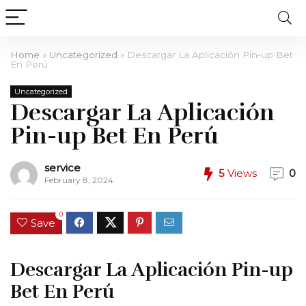
Home
»
Uncategorized
»
Descargar La Aplicación Pin-up Bet
En Perú
Uncategorized
Descargar La Aplicación
Pin-up Bet En Perú
service
5
Views
0
February 8, 2024
0
Save
Descargar La Aplicación Pin-up
Bet En Perú