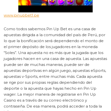
www.pinupbet1.pe
Como todos sabemos Pin Up Bet es una casa de
apuestas dirigida a la comunidad del país de Perú, por
lo que la bonificación será dependiendo el monto de
el primer depósito de los jugadores en la moneda
“Soles”. Una apuesta no es más que la jugada que los
jugadores hacen en una casa de apuesta. Las apuestas
puede ser de muchas maneras, puede ser de
apuestas deportivas en algún juego, apuestas eSports,
apuestas v-Sports, entre muchas más. Cada apuesta
se rige por sus propias reglas dependiendo del
deporte o la apuesta que hayas hecho en Pin Up
wager. La mejor manera de registrarse en Pin Up
Casino es a través de su correo electrónico y
contraseña. De esa manera, podrá acceder a toda la