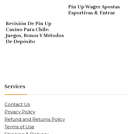
Pin Up Wager Apostas
Esportivas & Entrar
Revisión De Pin Up
Casino Para Chile:
Juegos, Bonos Y Métodos
De Depósito
Services
Contact Us
Privacy Policy
Refund and Returns Policy
Terms of Use