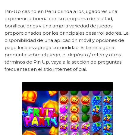
Pin-Up casino en Perú brinda a los jugadores una
experiencia buena con su programa de lealtad,
bonificaciones y una amplia variedad de juegos
proporcionados por los principales desarrolladores. La
disponibilidad de una aplicación móvil y opciones de
pago locales agrega comodidad. Si tiene alguna
pregunta sobre el juego, el depósito / retiro y otros
términos de Pin Up, vaya a la sección de preguntas
frecuentes en el sitio internet oficial.