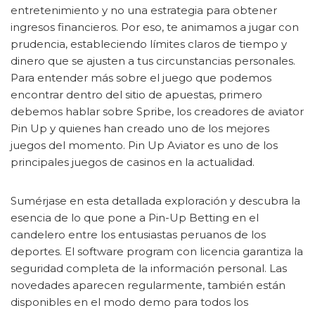
entretenimiento y no una estrategia para obtener
ingresos financieros. Por eso, te animamos a jugar con
prudencia, estableciendo límites claros de tiempo y
dinero que se ajusten a tus circunstancias personales.
Para entender más sobre el juego que podemos
encontrar dentro del sitio de apuestas, primero
debemos hablar sobre Spribe, los creadores de aviator
Pin Up y quienes han creado uno de los mejores
juegos del momento. Pin Up Aviator es uno de los
principales juegos de casinos en la actualidad.
Sumérjase en esta detallada exploración y descubra la
esencia de lo que pone a Pin-Up Betting en el
candelero entre los entusiastas peruanos de los
deportes. El software program con licencia garantiza la
seguridad completa de la información personal. Las
novedades aparecen regularmente, también están
disponibles en el modo demo para todos los