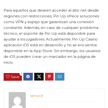
Para aquellos que deseen acceder al sitio net desde
regiones con restricciones, Pin Up ofrece soluciones
como VPN y espejo que garantizan una conexión
constante. Además, en caso de cualquier problema
técnico, el soporte de Pin Up está disponible para
ayudar a los jugadores. Actualmente, Pin Up Casino
aplicación iOS está en desarrollo y no se encuentra
disponible en la App Store. Sin embargo, los usuarios
de iOS pueden crear un marcador en la página de
inicio.
0
Save
service