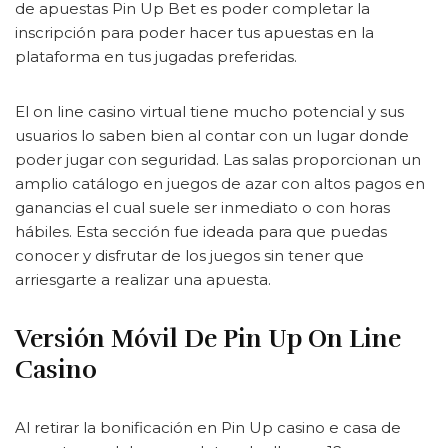
de apuestas Pin Up Bet es poder completar la
inscripción para poder hacer tus apuestas en la
plataforma en tus jugadas preferidas.
El on line casino virtual tiene mucho potencial y sus
usuarios lo saben bien al contar con un lugar donde
poder jugar con seguridad. Las salas proporcionan un
amplio catálogo en juegos de azar con altos pagos en
ganancias el cual suele ser inmediato o con horas
hábiles. Esta sección fue ideada para que puedas
conocer y disfrutar de los juegos sin tener que
arriesgarte a realizar una apuesta.
Versión Móvil De Pin Up On Line
Casino
Al retirar la bonificación en Pin Up casino e casa de