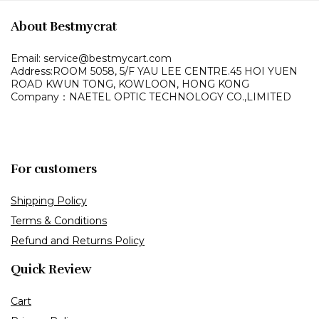
About Bestmycrat
Email: service@bestmycart.com
Address:ROOM 5058, 5/F YAU LEE
CENTRE.45 HOI YUEN
ROAD
KWUN TONG, KOWLOON,
HONG KONG
Company：NAETEL OPTIC TECHNOLOGY CO.,LIMITED
For customers
Shipping Policy
Terms & Conditions
Refund and Returns Policy
Quick Review
Cart