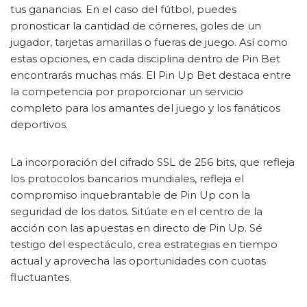
tus ganancias. En el caso del fútbol, puedes
pronosticar la cantidad de córneres, goles de un
jugador, tarjetas amarillas o fueras de juego. Así como
estas opciones, en cada disciplina dentro de Pin Bet
encontrarás muchas más. El Pin Up Bet destaca entre
la competencia por proporcionar un servicio
completo para los amantes del juego y los fanáticos
deportivos.
La incorporación del cifrado SSL de 256 bits, que refleja
los protocolos bancarios mundiales, refleja el
compromiso inquebrantable de Pin Up con la
seguridad de los datos. Sitúate en el centro de la
acción con las apuestas en directo de Pin Up. Sé
testigo del espectáculo, crea estrategias en tiempo
actual y aprovecha las oportunidades con cuotas
fluctuantes.