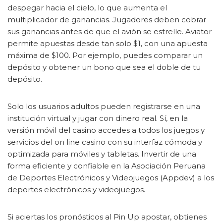
despegar hacia el cielo, lo que aumenta el
multiplicador de ganancias. Jugadores deben cobrar
sus ganancias antes de que el avión se estrelle. Aviator
permite apuestas desde tan solo $1, con una apuesta
máxima de $100. Por ejemplo, puedes comparar un
depósito y obtener un bono que sea el doble de tu
depósito.
Solo los usuarios adultos pueden registrarse en una
institución virtual y jugar con dinero real. Sí, en la
versión móvil del casino accedes a todos los juegos y
servicios del on line casino con su interfaz cómoda y
optimizada para móviles y tabletas. Invertir de una
forma eficiente y confiable en la Asociación Peruana
de Deportes Electrónicos y Videojuegos (Appdev) a los
deportes electrónicos y videojuegos.
Si aciertas los pronósticos al Pin Up apostar, obtienes