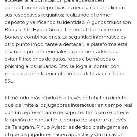
acceder a la bonificación para apuestas en
competiciones deportivas es necesario cumplir con
sus respectivos requisitos; realizando el primer
depósito y verificando tu identidad. Algunos títulos son
Book of Oz, Hyper Gold e Immortal Romance con
bonos y combinaciones. La seguridad informática es
otro punto importante a destacar, la plataforma está
diseñada por profesionales experimentados para
evitar filtraciones de datos, robos cibernéticos o
phishing a los usuarios. Esto se logra al contar con
medidas como la encriptación de datos y un cifrado
SSL.
El método más rápido es a través del chat en directo,
que permite a los jugadores interactuar en tiempo real
con un representante de soporte. También se ofrece
la opción de contactar al equipo de soporte a través
de Telegram. Pinup Aviator es de tipo crash-game en
el que los jugadores hacen apuestas y ven un avión