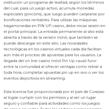
institución un programa de lealtad, según los términos
del cual, para un juego activo, acumula monedas
especiales (pincoins), que luego pueden canjearse por
bonificaciones rentables. Para utilizar las máquinas
tragamonedas en PIN UP casino, debe iniciar sesión en
el portal principal. La entrada permanente al sitio está
abierta a través de la versión móvil, que también se
puede descargar en este sitio. Las novedades
tecnológicas en los casinos virtuales cada día facilitan
aún más el proceso de apuestas para los usuarios. La
llegada del on line casino móvil Pin Up causó furor
entre la comunidad al ofrecer ventajas como retirar a
toda hora, completar apuestas pin up en vivo o ver los
eventos deportivos en streaming.
Esta licencia fue proporcionada por el país de Curazao
al lograr cumplir con los permisos y al ser un lugar
seguro y confiable para actividades como los juegos