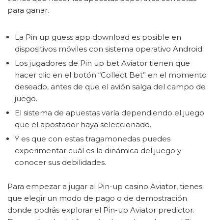
para ganar.
La Pin up guess app download es posible en
dispositivos móviles con sistema operativo Android.
Los jugadores de Pin up bet Aviator tienen que
hacer clic en el botón “Collect Bet” en el momento
deseado, antes de que el avión salga del campo de
juego.
El sistema de apuestas varía dependiendo el juego
que el apostador haya seleccionado.
Y es que con estas tragamonedas puedes
experimentar cuál es la dinámica del juego y
conocer sus debilidades.
Para empezar a jugar al Pin-up casino Aviator, tienes
que elegir un modo de pago o de demostración
donde podrás explorar el Pin-up Aviator predictor.