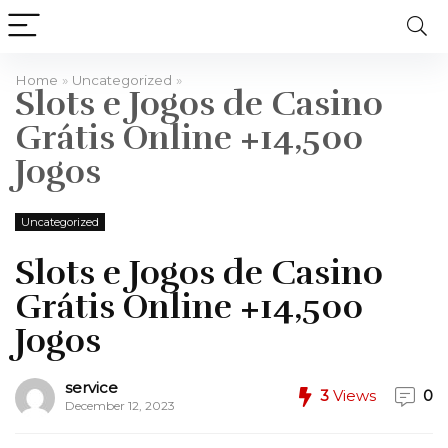
Home
»
Uncategorized
»
Slots e Jogos de Casino
Grátis Online +14,500
Jogos
Uncategorized
Slots e Jogos de Casino
Grátis Online +14,500
Jogos
service
3
Views
0
December 12, 2023