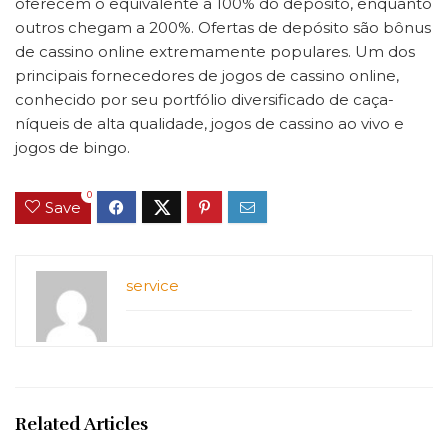
oferecem o equivalente a 100% do depósito, enquanto
outros chegam a 200%. Ofertas de depósito são bônus
de cassino online extremamente populares. Um dos
principais fornecedores de jogos de cassino online,
conhecido por seu portfólio diversificado de caça-
níqueis de alta qualidade, jogos de cassino ao vivo e
jogos de bingo.
0
Save
service
Related Articles