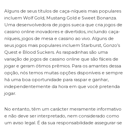
Alguns de seus títulos de caça-níqueis mais populares
incluem Wolf Gold, Mustang Gold e Sweet Bonanza.
Uma desenvolvedora de jogos sueca que cria jogos de
cassino online inovadores e divertidos, incluindo caça-
níqueis, jogos de mesa e cassino ao vivo. Alguns de
seus jogos mais populares incluem Starburst, Gonzo’s
Quest e Blood Suckers. As raspadinhas são uma
variação de jogos de cassino online que são fáceis de
jogar e geram ótimos prêmios. Para os amantes dessa
opção, nós temos muitas opções disponíveis e sempre
há uma boa oportunidade para raspar e ganhar,
independentemente da hora em que você pretenda
jogar.
No entanto, têm um carácter meramente informativo
e não deve ser interpretado, nem considerado como
um aviso legal. É da sua responsabilidade assegurar-se