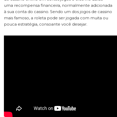
uma recompensa financeira, normalmente adicionada
à sua conta do cassino. Sendo um dos jogos de cassino
mais famoso, a roleta pode ser jogada com muita ou
pouca estratégia, consoante você desejar.