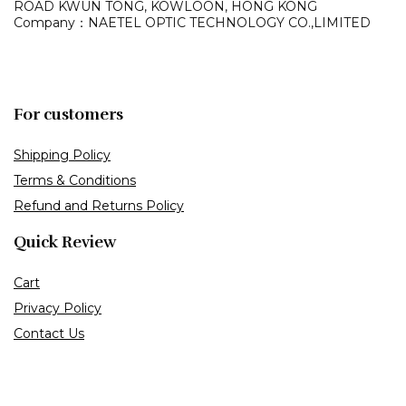
ROAD
KWUN TONG, KOWLOON,
HONG KONG
Company：NAETEL OPTIC TECHNOLOGY CO.,LIMITED
For customers
Shipping Policy
Terms & Conditions
Refund and Returns Policy
Quick Review
Cart
Privacy Policy
Contact Us