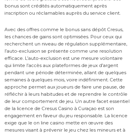
bonus sont crédités automatiquement après
inscription ou réclamables auprès du service client.
Avec des offres comme le bonus sans dépôt Cresus,
les chances de gains sont optimisées. Pour ceux qui
recherchent un niveau de régulation supplémentaire,
l’auto-exclusion se présente comme une resolution
efficace. L’auto-exclusion est une mesure volontaire
qui limite l’accès aux plateformes de jeux d’argent
pendant une période déterminée, allant de quelques
semaines à quelques mois, voire indéfiniment. Cette
approche permet aux joueurs de faire une pause, de
réfléchir à leurs habitudes et de reprendre le contrôle
de leur comportement de jeu. Un autre facet essentiel
de la licence de Cresus Casino à Curaçao est son
engagement en faveur du jeu responsable. La licence
exige que le on line casino mette en œuvre des
mesures visant à prévenir le jeu chez les mineurs et à