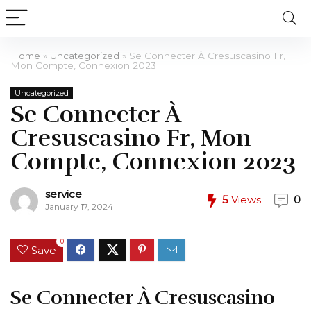
Home
»
Uncategorized
»
Se Connecter À Cresuscasino Fr,
Mon Compte, Connexion 2023
Uncategorized
Se Connecter À
Cresuscasino Fr, Mon
Compte, Connexion 2023
service
5
Views
0
January 17, 2024
0
Save
Se Connecter À Cresuscasino