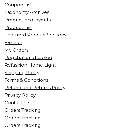
Coupon List
Taxonomy Archives
Product grid layouts
Product List
Featured Product Sections
Fashion
My Orders
Registration disabled
Refashion Home Light
Shipping Policy
Terms & Conditions
Refund and Returns Policy
Privacy Policy
Contact Us
Orders Tracking
Orders Tracking
Orders Tracking