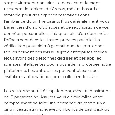
simple virement bancaire. Le baccarat et le craps
rejoignent le tableau de Cresus, mêlant hasard et
stratégie pour des expériences variées dans
l’ambiance du on line casino. Plus généralement, vous
bénéficiez d’un droit d’accès et de rectification de vos
données personnelles, ainsi que celui d’en demander
l’effacement dans les limites prévues par la loi. La
vérification peut aider à garantir que des personnes
réelles écrivent des avis au sujet d’entreprises réelles.
Nous avons des personnes dédiées et des applied
sciences intelligentes pour nous aider à protéger notre
plateforme. Les entreprises peuvent utiliser nos
invitations automatiques pour collecter des avis.
Les retraits sont traités rapidement, avec un maximum
de € par semaine. Assurez-vous d’avoir validé votre
compte avant de faire une demande de retrait. Il y a
cinq niveaux au whole, avec un bonus de cashback qui