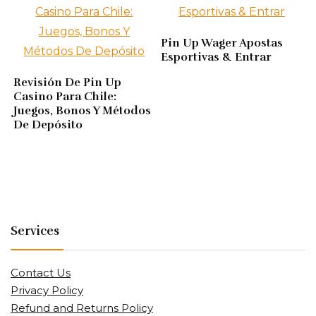
Pin Up Wager Apostas
Esportivas & Entrar
Revisión De Pin Up
Casino Para Chile:
Juegos, Bonos Y Métodos
De Depósito
Services
Contact Us
Privacy Policy
Refund and Returns Policy