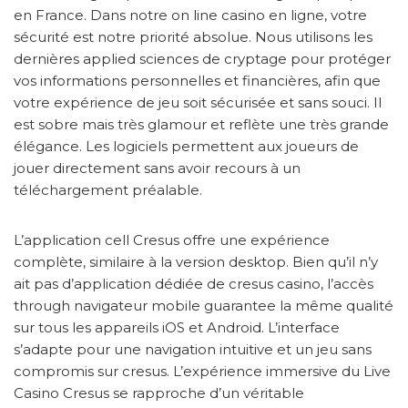
en France. Dans notre on line casino en ligne, votre
sécurité est notre priorité absolue. Nous utilisons les
dernières applied sciences de cryptage pour protéger
vos informations personnelles et financières, afin que
votre expérience de jeu soit sécurisée et sans souci. Il
est sobre mais très glamour et reflète une très grande
élégance. Les logiciels permettent aux joueurs de
jouer directement sans avoir recours à un
téléchargement préalable.
L’application cell Cresus offre une expérience
complète, similaire à la version desktop. Bien qu’il n’y
ait pas d’application dédiée de cresus casino, l’accès
through navigateur mobile guarantee la même qualité
sur tous les appareils iOS et Android. L’interface
s’adapte pour une navigation intuitive et un jeu sans
compromis sur cresus. L’expérience immersive du Live
Casino Cresus se rapproche d’un véritable