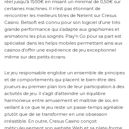
réel jusqu’à 1500€ en misant un minimal de 0,50€ sur
certaines machines. Il n’est pas étonnant de
rencontrer les meilleurs titres de Netent sur Cresus
Casino. Betsoft est connu pour son logiciel d’une très
grande performance qui s’adapte aux graphismes et
animations les plus soignés. Play’n Go pour sa part est
spécialisé dans les helps mobiles permettant ainsi aux
casinos d’offrir une expérience de jeu exceptionnel
même sur des petits écrans.
Le jeu responsable englobe un ensemble de principes
et de comportements qui placent le bien-être des
joueurs au premier plan lors de leur participation à des
activités de jeu. Il s’agit d’atteindre un équilibre
harmonieux entre amusement et maîtrise de soi, en
veillant à ce que le jeu reste un passe-temps agréable
plutôt que de se transformer en une obsession
irrésistible. En outre, Cresus Casino conçoit
méticuleusement son website Web et sa plate-forme