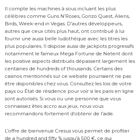
Il compte les machines à sous incluant les plus
célèbres comme Guns N’Roses, Gonzo Quest, Aliens,
Birds, Week-end in Vegas. D’autres développeurs,
autres que ceux cités plus haut, ont contribué à lui
fournir une aussi belle ludothèque avec les titres les
plus populaires. Il dispose aussi de jackpots progressifs
notamment le fameux Mega Fortune de Netent dont
les positive aspects distribués dépassent largement les
centaines de hundreds of thousands. Certains des
casinos mentionnés sur ce website pourraient ne pas
être disponibles chez vous. Consultez les lois de votre
pays ou État de résidence pour voir si les paris en ligne
sont autorisés. Si vous ou une personne que vous
connaissez êtes accro aux jeux, nous vous
recommandons fortement d’obtenir de l’aide.
L’оffrе dе bіеnvеnuе Сrеsus vоus реrmеt dе рrоfіtеr
dе a hundred and fifty % jusqu’à 500 €, се quі