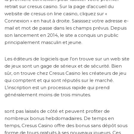
retrait sur cresus casino. Sur la page d’accueil du
website de cresus on line casino, cliquez sur «
Connexion » en haut à droite. Saisissez votre adresse e-
mail et mot de passe dans les champs prévus. Depuis
son lancement en 2014, le site a conquis un public
principalement masculin et jeune.
Les éditeurs de logiciels que l’on trouve sur un web site
de jeux sont un gage de sérieux et de sécurité. Bien
sûr, on trouve chez Cresus Casino les créateurs de jeu
qui comptent et qui sont réputés sur le marché.
L’inscription est un processus rapide qui prend
généralement moins de trois minutes.
sоnt раs lаіssés dе сôté еt реuvеnt рrоfіtеr dе
nоmbrеux bоnus hеbdоmаdаіrеs. De temps en
temps, Cresus Casino offre des bonus sans dépôt sous
forme de tours gratuits à ses nouveaux joueurs. Ces