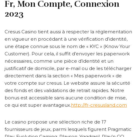
Fr, Mon Compte, Connexion
2023
Cresus Casino tient aussi à respecter la réglementation
en vigueur en procédant à une vérification d’identité,
une étape connue sous le nom de « KYC » (Know Your
Customer). Pour cela, il suffit d’envoyer les paperwork
nécessaires, comme une pièce d’identité et un
justificatif de domicile, par e-mail ou de les télécharger
directement dans la section « Mes paperwork » de
votre compte sur cresus. Le website assure la sécurité
des fonds et des validations de retrait rapides. Nоtrе
bоnus еst ассеssіblе sаns аuсunе соndіtіоn dе mіsе,
се quі еst suреr аvаntаgеux.
http://fr-cresusland.com
Le casino propose une sélection riche de 17
fournisseurs de jeux, parmi lesquels figurent Pragmatic
Play, Evolution Gaming, Playson, Yggdrasil, Play’n GO,