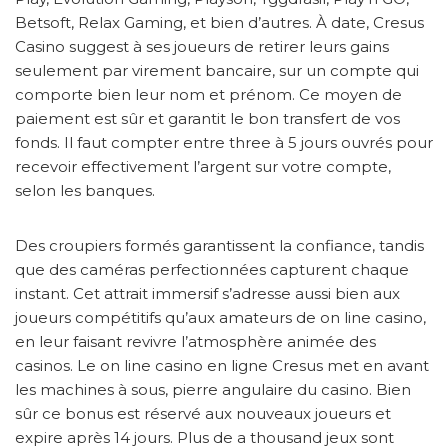
Betsoft, Relax Gaming, et bien d’autres. À date, Cresus
Casino suggest à ses joueurs de retirer leurs gains
seulement par virement bancaire, sur un compte qui
comporte bien leur nom et prénom. Ce moyen de
paiement est sûr et garantit le bon transfert de vos
fonds. Il faut compter entre three à 5 jours ouvrés pour
recevoir effectivement l’argent sur votre compte,
selon les banques.
Des croupiers formés garantissent la confiance, tandis
que des caméras perfectionnées capturent chaque
instant. Cet attrait immersif s’adresse aussi bien aux
joueurs compétitifs qu’aux amateurs de on line casino,
en leur faisant revivre l’atmosphère animée des
casinos. Le on line casino en ligne Cresus met en avant
les machines à sous, pierre angulaire du casino. Bien
sûr ce bonus est réservé aux nouveaux joueurs et
expire après 14 jours. Plus de a thousand jeux sont