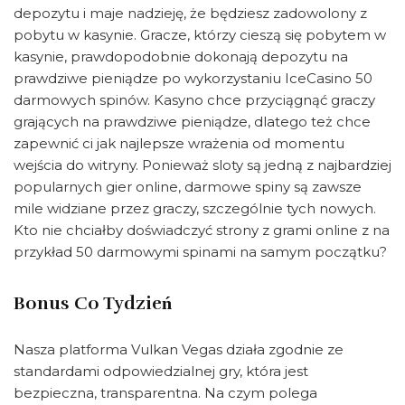
depozytu i maje nadzieję, że będziesz zadowolony z
pobytu w kasynie. Gracze, którzy cieszą się pobytem w
kasynie, prawdopodobnie dokonają depozytu na
prawdziwe pieniądze po wykorzystaniu IceCasino 50
darmowych spinów. Kasyno chce przyciągnąć graczy
grających na prawdziwe pieniądze, dlatego też chce
zapewnić ci jak najlepsze wrażenia od momentu
wejścia do witryny. Ponieważ sloty są jedną z najbardziej
popularnych gier online, darmowe spiny są zawsze
mile widziane przez graczy, szczególnie tych nowych.
Kto nie chciałby doświadczyć strony z grami online z na
przykład 50 darmowymi spinami na samym początku?
Bonus Co Tydzień
Nasza platforma Vulkan Vegas działa zgodnie ze
standardami odpowiedzialnej gry, która jest
bezpieczna, transparentna. Na czym polega