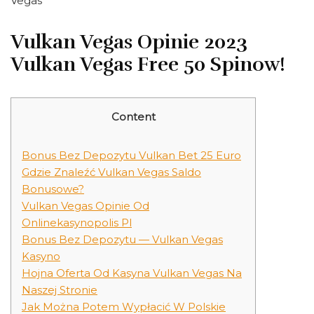
Vegas
Vulkan Vegas Opinie 2023
Vulkan Vegas Free 50 Spinow!
Content
Bonus Bez Depozytu Vulkan Bet 25 Euro
Gdzie Znaleźć Vulkan Vegas Saldo
Bonusowe?
Vulkan Vegas Opinie Od
Onlinekasynopolis Pl
Bonus Bez Depozytu — Vulkan Vegas
Kasyno
Hojna Oferta Od Kasyna Vulkan Vegas Na
Naszej Stronie
Jak Można Potem Wypłacić W Polskie