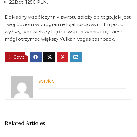
22Bet: 1250 PLN.
Dokładny współczynnik zwrotu zależy od tego, jaki jest
Twój poziom w programie lojalnościowym. Im jest on
wyższy, tym większy będzie współczynnik i będziesz
mógł otrzymać większy Vulkan Vegas cashback.
0
Save
service
Related Articles