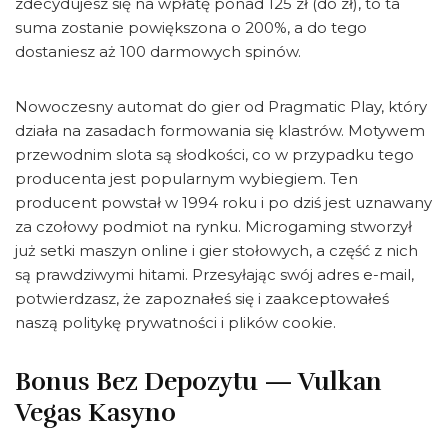
zdecydujesz się na wpłatę ponad 125 zł (do zł), to ta
suma zostanie powiększona o 200%, a do tego
dostaniesz aż 100 darmowych spinów.
Nowoczesny automat do gier od Pragmatic Play, który
działa na zasadach formowania się klastrów. Motywem
przewodnim slota są słodkości, co w przypadku tego
producenta jest popularnym wybiegiem. Ten
producent powstał w 1994 roku i po dziś jest uznawany
za czołowy podmiot na rynku. Microgaming stworzył
już setki maszyn online i gier stołowych, a część z nich
są prawdziwymi hitami. Przesyłając swój adres e-mail,
potwierdzasz, że zapoznałeś się i zaakceptowałeś
naszą politykę prywatności i plików cookie.
Bonus Bez Depozytu — Vulkan
Vegas Kasyno