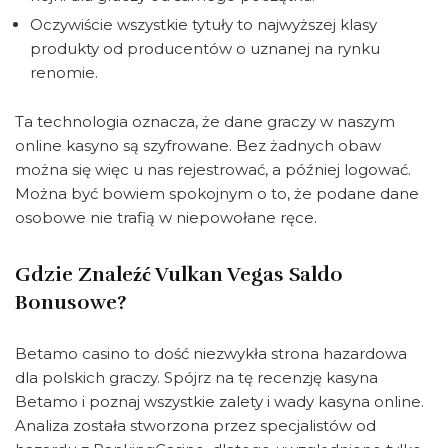
Oczywiście wszystkie tytuły to najwyższej klasy
produkty od producentów o uznanej na rynku
renomie.
Ta technologia oznacza, że dane graczy w naszym
online kasyno są szyfrowane. Bez żadnych obaw
można się więc u nas rejestrować, a później logować.
Można być bowiem spokojnym o to, że podane dane
osobowe nie trafią w niepowołane ręce.
Gdzie Znaleźć Vulkan Vegas Saldo
Bonusowe?
Betamo casino to dość niezwykła strona hazardowa
dla polskich graczy. Spójrz na tę recenzję kasyna
Betamo i poznaj wszystkie zalety i wady kasyna online.
Analiza została stworzona przez specjalistów od