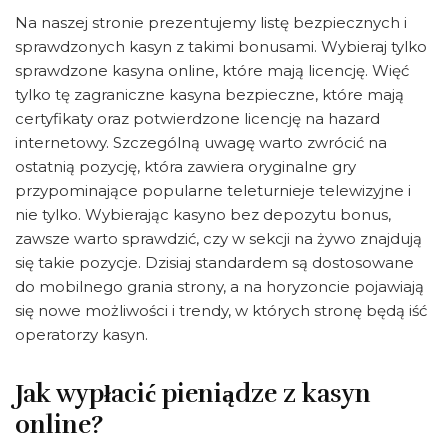
Na naszej stronie prezentujemy listę bezpiecznych i
sprawdzonych kasyn z takimi bonusami. Wybieraj tylko
sprawdzone kasyna online, które mają licencję. Więć
tylko tę zagraniczne kasyna bezpieczne, które mają
certyfikaty oraz potwierdzone licencję na hazard
internetowy. Szczególną uwagę warto zwrócić na
ostatnią pozycję, która zawiera oryginalne gry
przypominające popularne teleturnieje telewizyjne i
nie tylko. Wybierając kasyno bez depozytu bonus,
zawsze warto sprawdzić, czy w sekcji na żywo znajdują
się takie pozycje. Dzisiaj standardem są dostosowane
do mobilnego grania strony, a na horyzoncie pojawiają
się nowe możliwości i trendy, w których stronę będą iść
operatorzy kasyn.
Jak wypłacić pieniądze z kasyn
online?