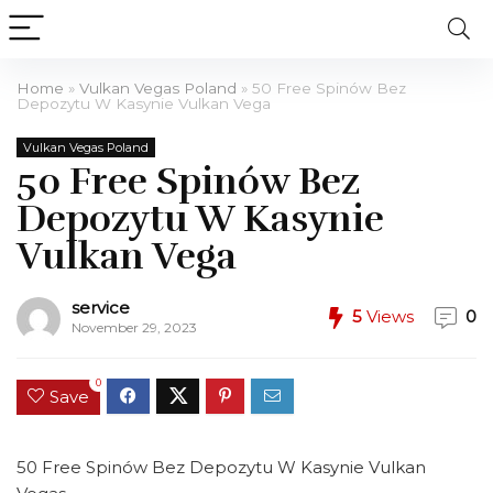
Home
»
Vulkan Vegas Poland
»
50 Free Spinów Bez
Depozytu W Kasynie Vulkan Vega
Vulkan Vegas Poland
50 Free Spinów Bez
Depozytu W Kasynie
Vulkan Vega
service
5
Views
0
November 29, 2023
0
Save
50 Free Spinów Bez Depozytu W Kasynie Vulkan