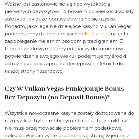
Ważne jest zastanowienie się nad wysokością
pierwszych depozytów. To bowiem od wielkości wpłaty
zależy to, jak duże bonusy powitalne się uzyska.
Ponadto, jako legalnie działające kasyno Vulkan Vegas
podejmujemy działania mające
vulkan vegas
na celu
zapobieganie nieletnim osobom przed graniem. Z
tego powodu wymagamy od graczy dokumentów
potwierdzania swojego wieku i podejmujemy środki
ostrożności, aby zapobiec dostępowi nieletnich do
naszej strony hazardowej.
Czy W Vulkan Vegas Funkcjonuje Bonus
Bez Depozytu (no Deposit Bonus)?
Wszystkie nowoczesne kasyna zostały dostosowane do
rozgrywki w trybie mobilnym. Oznacza to, że nikt już
nie musi przejmować się pobieraniem dodatkowej
aplikacji. Wystarczy, że uruchomi się stronę w jednej z