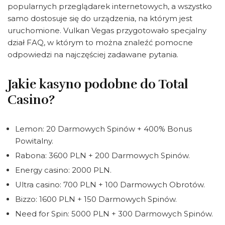
popularnych przeglądarek internetowych, a wszystko
samo dostosuje się do urządzenia, na którym jest
uruchomione. Vulkan Vegas przygotowało specjalny
dział FAQ, w którym to można znaleźć pomocne
odpowiedzi na najczęściej zadawane pytania.
Jakie kasyno podobne do Total
Casino?
Lemon: 20 Darmowych Spinów + 400% Bonus
Powitalny.
Rabona: 3600 PLN + 200 Darmowych Spinów.
Energy casino: 2000 PLN.
Ultra casino: 700 PLN + 100 Darmowych Obrotów.
Bizzo: 1600 PLN + 150 Darmowych Spinów.
Need for Spin: 5000 PLN + 300 Darmowych Spinów.