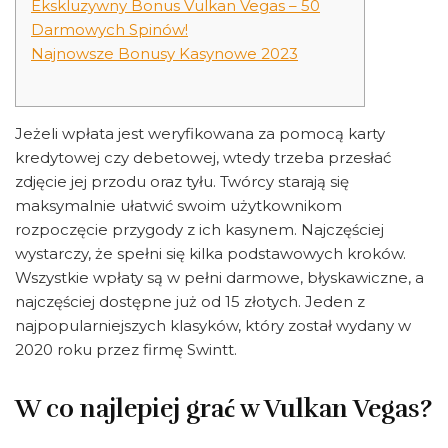
Ekskluzywny Bonus Vulkan Vegas – 50
Darmowych Spinów!
Najnowsze Bonusy Kasynowe 2023
Jeżeli wpłata jest weryfikowana za pomocą karty
kredytowej czy debetowej, wtedy trzeba przesłać
zdjęcie jej przodu oraz tyłu. Twórcy starają się
maksymalnie ułatwić swoim użytkownikom
rozpoczęcie przygody z ich kasynem. Najczęściej
wystarczy, że spełni się kilka podstawowych kroków.
Wszystkie wpłaty są w pełni darmowe, błyskawiczne, a
najczęściej dostępne już od 15 złotych. Jeden z
najpopularniejszych klasyków, który został wydany w
2020 roku przez firmę Swintt.
W co najlepiej grać w Vulkan Vegas?