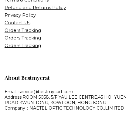
Refund and Returns Policy
Privacy Policy
Contact Us
Orders Tracking
Orders Tracking
Orders Tracking
About Bestmycrat
Email: service@bestmycart.com
Address:ROOM 5058, 5/F YAU LEE
CENTRE.45 HOI YUEN
ROAD
KWUN TONG, KOWLOON,
HONG KONG
Company：NAETEL OPTIC TECHNOLOGY CO.,LIMITED