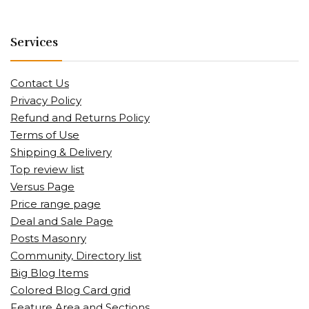
Services
Contact Us
Privacy Policy
Refund and Returns Policy
Terms of Use
Shipping & Delivery
Top review list
Versus Page
Price range page
Deal and Sale Page
Posts Masonry
Community, Directory list
Big Blog Items
Colored Blog Card grid
Feature Area and Sections