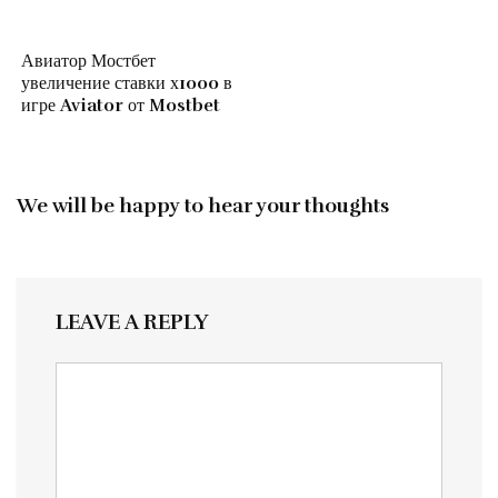
Авиатор Мостбет
увеличение ставки х1000 в
игре Aviator от Mostbet
We will be happy to hear your thoughts
LEAVE A REPLY