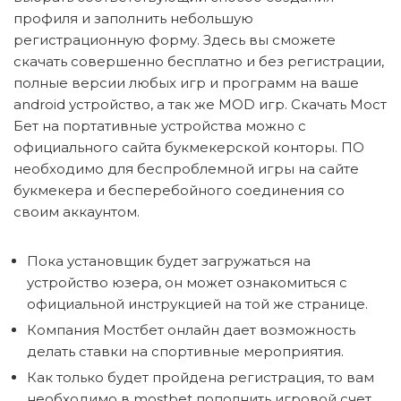
профиля и заполнить небольшую
регистрационную форму. Здесь вы сможете
скачать совершенно бесплатно и без регистрации,
полные версии любых игр и программ на ваше
android устройство, а так же MOD игр. Скачать Мост
Бет на портативные устройства можно с
официального сайта букмекерской конторы. ПО
необходимо для беспроблемной игры на сайте
букмекера и бесперебойного соединения со
своим аккаунтом.
Пока установщик будет загружаться на
устройство юзера, он может ознакомиться с
официальной инструкцией на той же странице.
Компания Мостбет онлайн дает возможность
делать ставки на спортивные мероприятия.
Как только будет пройдена регистрация, то вам
необходимо в mostbet пополнить игровой счет,