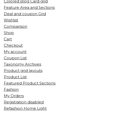
Colored Blog Card grid
Feature Area and Sections
Deal and coupon Grid
Wishlist
Comparison
Shop
Cart
Checkout
My account
Coupon List
Taxonomy Archives
Product grid layouts
Product List
Featured Product Sections
Fashion
My Orders
Registration disabled
Refashion Home Light