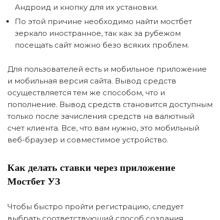
Андроид и кнопку для их установки.
По этой причине необходимо найти мостбет
зеркало иностранное, так как за рубежом
посещать сайт можно безо всяких проблем.
Для пользователей есть и мобильное приложение
и мобильная версия сайта. Вывод средств
осуществляется тем же способом, что и
пополнение. Вывод средств становится доступным
только после зачисления средств на валютный
счет клиента. Все, что вам нужно, это мобильный
веб-браузер и совместимое устройство.
Как делать ставки через приложение
Мостбет УЗ
Чтобы быстро пройти регистрацию, следует
выбрать соответствующий способ создания