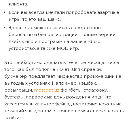
клиента.
Если вы всегда мечтали попробовать азартные
игры, то это ваш шанс.
Здесь вы сможете скачать совершенно
бесплатно и без регистрации, полные версии
любых игр и программ на ваше android
устройство, а так же MOD игр.
Это необходимо сделать в течение месяца после
того, как был пополнен счет. Для справки,
букмекер предлагает множество промо-акций на
выгодных условиях. Например, кэшбэк,
розыгрыши,
mostbet uz
фрибеты, страховку,
бустеры, подарок на день рождения и т.д. Что
касается языка интерфейса, достаточно нажать на
текущий язык, затем в появившемся списке нажать
на «UZ».