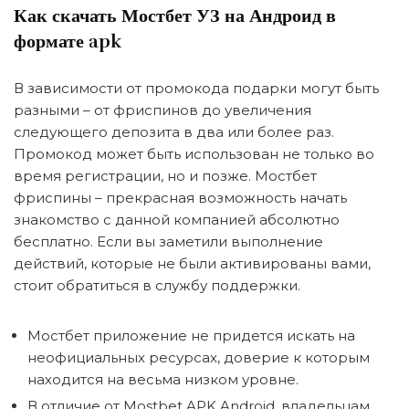
Как скачать Мостбет УЗ на Андроид в
формате apk
В зависимости от промокода подарки могут быть
разными – от фриспинов до увеличения
следующего депозита в два или более раз.
Промокод может быть использован не только во
время регистрации, но и позже. Мостбет
фриспины – прекрасная возможность начать
знакомство с данной компанией абсолютно
бесплатно. Если вы заметили выполнение
действий, которые не были активированы вами,
стоит обратиться в службу поддержки.
Мостбет приложение не придется искать на
неофициальных ресурсах, доверие к которым
находится на весьма низком уровне.
В отличие от Mostbet APK Android, владельцам