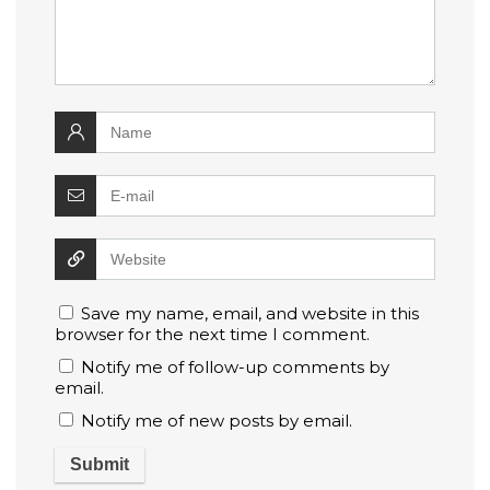
Save my name, email, and website in this
browser for the next time I comment.
Notify me of follow-up comments by
email.
Notify me of new posts by email.