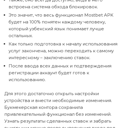
встроена система обхода блокировок.
Это значит, что весь функционал Mostbet APK
будет на 100% понятен каждому человеку,
который узбекский язык понимает лучше
остальных.
Как только подготовка к началу использования
услуг закончена, можно переходить к самому
интересному – заключению ставок.
После ввода всех данных и подтверждения
регистрации аккаунт будет готов к
использованию.
Для этого достаточно открыть настройки
устройства и внести необходимые изменения.
Букмекерская контора сохранила
привлекательный функционал без изменений.
Узнать результаты сделанных ставок и забрать
выигрыши можно после выполнения входа под