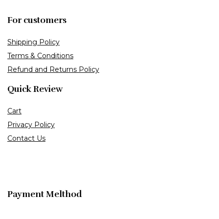
For customers
Shipping Policy
Terms & Conditions
Refund and Returns Policy
Quick Review
Cart
Privacy Policy
Contact Us
Payment Melthod