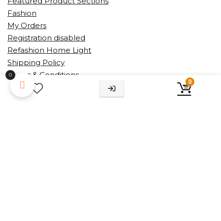
Featured Product Sections
Fashion
My Orders
Registration disabled
Refashion Home Light
Shipping Policy
Terms & Conditions
0
0
Refund and Returns Policy
Privacy Policy
Contact Us
Orders Tracking
Orders Tracking
Orders Tracking
About Bestmycrat