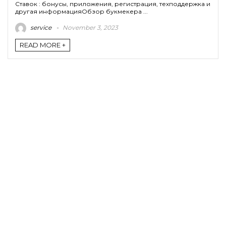
Ставок : бонусы, приложения, регистрация, техподдержка и
другая информацияОбзор букмекера ...
service
November 3, 2023
READ MORE +