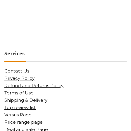
Services
Contact Us
Privacy Policy
Refund and Returns Policy
Terms of Use
Shipping & Delivery
Top review list
Versus Page
Price range page
Deal and Sale Page