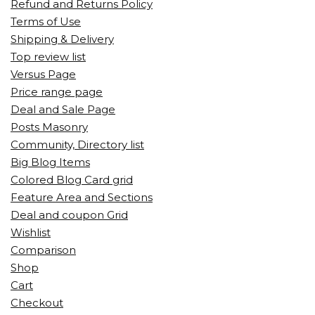
Refund and Returns Policy
Terms of Use
Shipping & Delivery
Top review list
Versus Page
Price range page
Deal and Sale Page
Posts Masonry
Community, Directory list
Big Blog Items
Colored Blog Card grid
Feature Area and Sections
Deal and coupon Grid
Wishlist
Comparison
Shop
Cart
Checkout