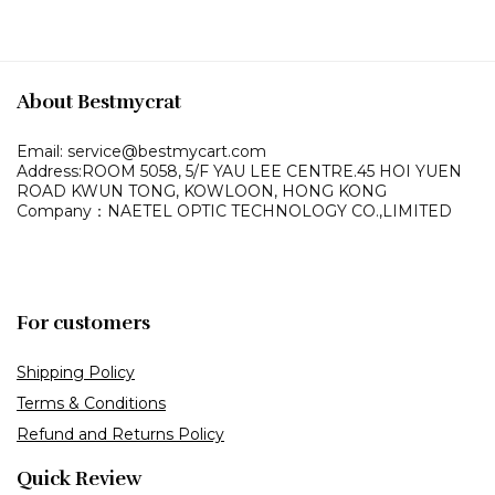
About Bestmycrat
Email: service@bestmycart.com
Address:ROOM 5058, 5/F YAU LEE
CENTRE.45 HOI YUEN
ROAD
KWUN TONG, KOWLOON,
HONG KONG
Company：NAETEL OPTIC TECHNOLOGY CO.,LIMITED
For customers
Shipping Policy
Terms & Conditions
Refund and Returns Policy
Quick Review