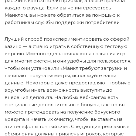
рассчитывается новая прибыль, а также правила
каждого раунда. Если вы не интересуетесь
Майклом, вы можете обратиться за помощью к
работникам службы поддержки потребителей.
Лучший способ поэкспериментировать со сферой
казино — активно играть в собственную тестовую
версию. Именно здесь появляются названия игр
для многих систем, и они удобны для пользователя.
Чтобы они установили «Майкл требуют загрузки и
начинают получать» метры, используйте ваши
данные. Некоторые даже предоставляют пробную
эру, чтобы иметь возможность выступить до
внесения депозита. На любых веб-сайтах есть
специальные дополнительные бонусы, так что вы
можете претендовать на получение бонусного
кредита и начать их очистку, чтобы выставить на
эти телефоны точный счет. Следующие рекламные
объявления должны привлечь игроков, которые