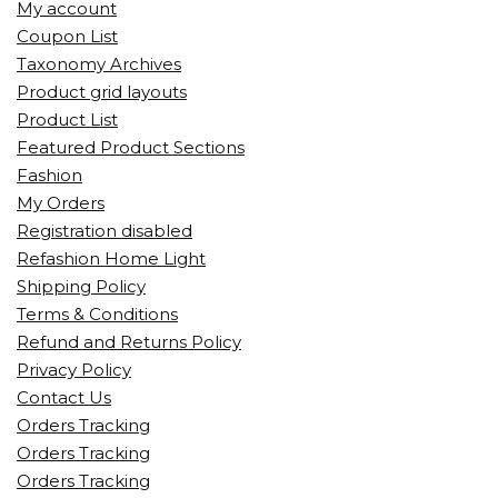
My account
Coupon List
Taxonomy Archives
Product grid layouts
Product List
Featured Product Sections
Fashion
My Orders
Registration disabled
Refashion Home Light
Shipping Policy
Terms & Conditions
Refund and Returns Policy
Privacy Policy
Contact Us
Orders Tracking
Orders Tracking
Orders Tracking