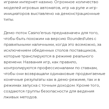
играми интернет-казино. Огромное количество
моделей игровых автоматов, игр на руле и игр-
инициаторов выставлено на демонстрационные
типы.
Демо-поток Casino’ersus предназначен для того,
чтобы быть похожим на версию Rounded’utes с
правильными наличными, когда это возможно, за
исключением обеденных столов поставщиков,
которые транслируются в режиме реального
времени. Названия игр, как правило,
контролируются профессионалами по ставкам,
чтобы они возвращали одинаковые продвигаемые
конечные результаты как в демо-режиме, так и в
режимах запуска с точным доходом. Кроме того,
создаются группы безопасности для ведения
лживых методов.