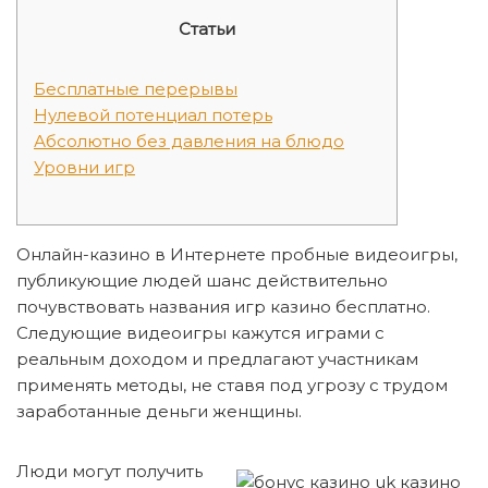
Статьи
Бесплатные перерывы
Нулевой потенциал потерь
Абсолютно без давления на блюдо
Уровни игр
Онлайн-казино в Интернете пробные видеоигры,
публикующие людей шанс действительно
почувствовать названия игр казино бесплатно.
Следующие видеоигры кажутся играми с
реальным доходом и предлагают участникам
применять методы, не ставя под угрозу с трудом
заработанные деньги женщины.
Люди могут получить