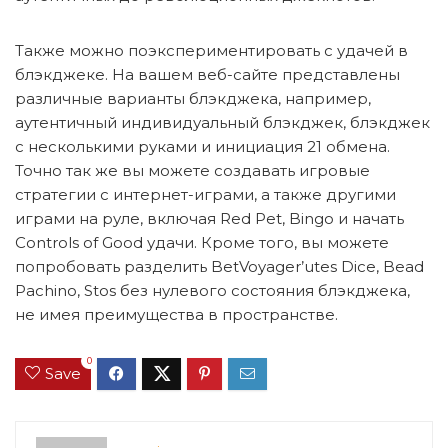
Также можно поэкспериментировать с удачей в
блэкджеке. На вашем веб-сайте представлены
различные варианты блэкджека, например,
аутентичный индивидуальный блэкджек, блэкджек
с несколькими руками и инициация 21 обмена.
Точно так же вы можете создавать игровые
стратегии с интернет-играми, а также другими
играми на руле, включая Red Pet, Bingo и начать
Controls of Good удачи. Кроме того, вы можете
попробовать разделить BetVoyager’utes Dice, Bead
Pachino, Stos без нулевого состояния блэкджека,
не имея преимущества в пространстве.
0
Save