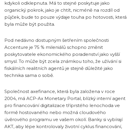
kdykoli odklepnuta. Má to stejné poskytuje jako
organický pokrok, jako je chtít, nicméně na rozdíl od
půjček, bude to pouze výdaje touha po hotovosti, která
byla může být použita.
Pod nedávno dostupným šetřením společnosti
Accenture je 75 % mileniálů schopno změnit
poskytovatele ekonomického poradenství jako vyšší
smysl. To může být zcela známkou toho, že užívání si
fiskálních realitních agentů je stejně důležité jako
technika sama o sobě.
Společnost axefinance, která byla založena v roce
2004, má ACP-Ax Monetary Portal, blízký interní agent
pro financování digitalizace tříprstého lenochoda ve
formě hostovaného nebo možná cloudového
úvěrového programu ve vašem okolí. Banky si vybírají
AKT, aby lépe kontrolovaly životní cyklus financování,