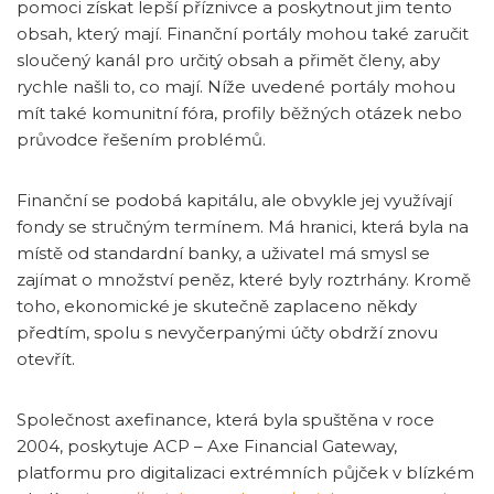
pomoci získat lepší příznivce a poskytnout jim tento
obsah, který mají. Finanční portály mohou také zaručit
sloučený kanál pro určitý obsah a přimět členy, aby
rychle našli to, co mají. Níže uvedené portály mohou
mít také komunitní fóra, profily běžných otázek nebo
průvodce řešením problémů.
Finanční se podobá kapitálu, ale obvykle jej využívají
fondy se stručným termínem. Má hranici, která byla na
místě od standardní banky, a uživatel má smysl se
zajímat o množství peněz, které byly roztrhány. Kromě
toho, ekonomické je skutečně zaplaceno někdy
předtím, spolu s nevyčerpanými účty obdrží znovu
otevřít.
Společnost axefinance, která byla spuštěna v roce
2004, poskytuje ACP – Axe Financial Gateway,
platformu pro digitalizaci extrémních půjček v blízkém