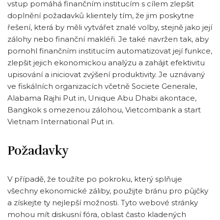
vstup pomáhá finančním institucím s cílem zlepšit
doplnění požadavků klientely tím, že jim poskytne
řešení, která by měli vytvářet znalé volby, stejně jako její
zálohy nebo finanční makléři. Je také navržen tak, aby
pomohl finančním institucím automatizovat její funkce,
zlepšit jejich ekonomickou analýzu a zahájit efektivitu
upisování a iniciovat zvýšení produktivity. Je uznávaný
ve fiskálních organizacích včetně Societe Generale,
Alabama Rajhi Put in, Unique Abu Dhabi akontace,
Bangkok s omezenou zálohou, Vietcombank a start
Vietnam International Put in.
Požadavky
V případě, že toužíte po pokroku, který splňuje
všechny ekonomické záliby, použijte bránu pro půjčky
a získejte ty nejlepší možnosti. Tyto webové stránky
mohou mít diskusní fóra, oblast často kladených