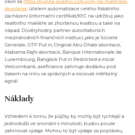
okolí za
https://pujcka-snadno.cz/pujcky-na-materske-
dovolene/
účelem automatizace celého fiskálního
zacházení (informační certifikát/KYC na údržbu) jako
realitního makléře se zhoršenou kvalitou a také na
nápad. Důvěryhodný partner autoritativních
mezinárodních finančních institucí, jako je Societe
Generale, OTP Put in, Original Abu Dhabi akontace,
Alabama Rajhi akontace, Banque Internationale de
Luxembourg, Bangkok Put in Restricted a inicial
Vietcombank, axefinance zahrnuje dodávku pod
tlakem na míru ve správných a iniciovat měřitelný
signál.
Náklady
Vzhledem k tomu, že půjčky by mohly být rychlejší a
jednodušší ve srovnání s minulostí, budou pouze
zahrnovat výdaje. Mohou to být výdaje za poptávku,