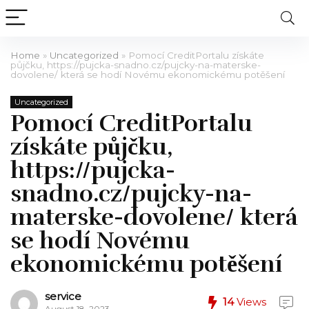
Home
»
Uncategorized
»
Pomocí CreditPortalu získáte
půjčku, https://pujcka-snadno.cz/pujcky-na-materske-
dovolene/ která se hodí Novému ekonomickému potěšení
Uncategorized
Pomocí CreditPortalu
získáte půjčku,
https://pujcka-
snadno.cz/pujcky-na-
materske-dovolene/ která
se hodí Novému
ekonomickému potěšení
service
14
Views
August 18, 2023