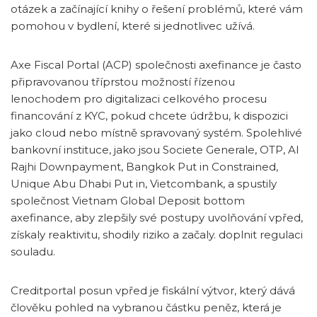
otázek a začínající knihy o řešení problémů, které vám
pomohou v bydlení, které si jednotlivec užívá.
Axe Fiscal Portal (ACP) společnosti axefinance je často
připravovanou tříprstou možností řízenou
lenochodem pro digitalizaci celkového procesu
financování z KYC, pokud chcete údržbu, k dispozici
jako cloud nebo místně spravovaný systém. Spolehlivé
bankovní instituce, jako jsou Societe Generale, OTP, Al
Rajhi Downpayment, Bangkok Put in Constrained,
Unique Abu Dhabi Put in, Vietcombank, a spustily
společnost Vietnam Global Deposit bottom
axefinance, aby zlepšily své postupy uvolňování vpřed,
získaly reaktivitu, shodily riziko a začaly. doplnit regulaci
souladu.
Creditportal posun vpřed je fiskální výtvor, který dává
člověku pohled na vybranou částku peněz, která je