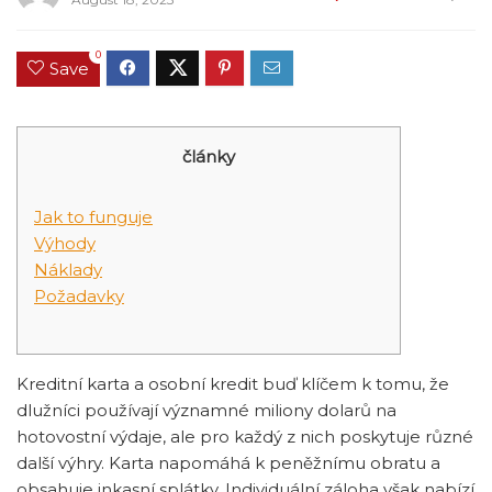
0
Save
články
Jak to funguje
Výhody
Náklady
Požadavky
Kreditní karta a osobní kredit buď klíčem k tomu, že
dlužníci používají významné miliony dolarů na
hotovostní výdaje, ale pro každý z nich poskytuje různé
další výhry. Karta napomáhá k peněžnímu obratu a
obsahuje inkasní splátky.
Individuální záloha však nabízí