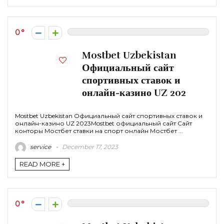
0
Mostbet Uzbekistan
Официальный сайт
спортивных ставок и
онлайн-казино UZ 202
Mostbet Uzbekistan Официальный сайт спортивных ставок и
онлайн-казино UZ 2023Mostbet официальный сайт Сайт
конторы Мостбет ставки на спорт онлайн Мостбет ...
service
December 17, 2023
READ MORE +
0