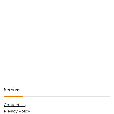
Services
Contact Us
Privacy Policy