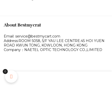
About Bestmycrat
Email: service@bestmycart.com
Address:ROOM 5058, 5/F YAU LEE
CENTRE.45 HOI YUEN
ROAD
KWUN TONG, KOWLOON,
HONG KONG
Company：NAETEL OPTIC TECHNOLOGY CO.,LIMITED
0
For customers
Shipping Policy
Terms & Conditions
Refund and Returns Policy
Quick Review