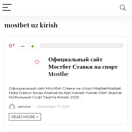
mostbet uz kirish
0
Официальный сайт
Мостбет Ставки на спорт
Mostbe
Официальный сайт Мостбет Ставки на спорт MostbetMostbet
Mobil Dasturi Ilovasi Android Ios Apk Yuklash Yuklab Olish Skachat
Мобильный Софт Tarjima Kinolar 2023 ...
service
December 17, 2023
READ MORE +