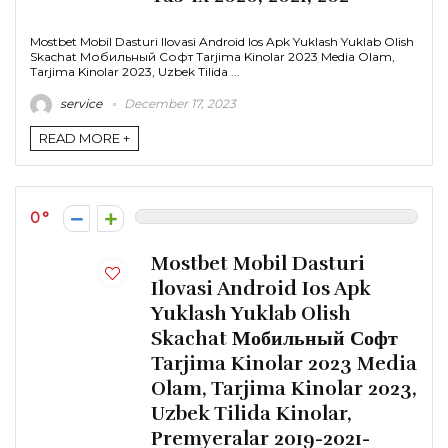
Mostbet Mobil Dasturi Ilovasi Android Ios Apk Yuklash Yuklab Olish
Skachat Мобильный Софт Tarjima Kinolar 2023 Media Olam,
Tarjima Kinolar 2023, Uzbek Tilida ...
service
December 17, 2023
READ MORE +
0
Mostbet Mobil Dasturi
Ilovasi Android Ios Apk
Yuklash Yuklab Olish
Skachat Мобильный Софт
Tarjima Kinolar 2023 Media
Olam, Tarjima Kinolar 2023,
Uzbek Tilida Kinolar,
Premyeralar 2019-2021-