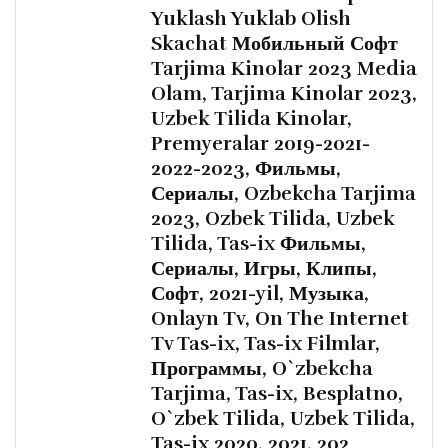
Yuklash Yuklab Olish
Skachat Мобильный Софт
Tarjima Kinolar 2023 Media
Olam, Tarjima Kinolar 2023,
Uzbek Tilida Kinolar,
Premyeralar 2019-2021-
2022-2023, Фильмы,
Сериалы, Ozbekcha Tarjima
2023, Ozbek Tilida, Uzbek
Tilida, Tas-ix Фильмы,
Сериалы, Игры, Клипы,
Софт, 2021-yil, Музыка,
Onlayn Tv, On The Internet
Tv Tas-ix, Tas-ix Filmlar,
Программы, O`zbekcha
Tarjima, Tas-ix, Besplatno,
O`zbek Tilida, Uzbek Tilida,
Tas-ix 2020, 2021, 202