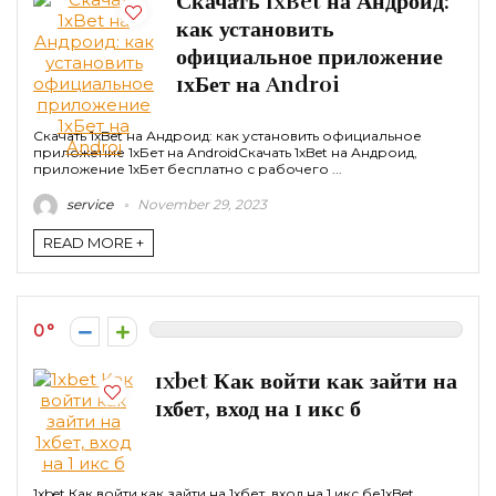
Скачать 1xBet на Андроид:
как установить
официальное приложение
1хБет на Androi
Скачать 1xBet на Андроид: как установить официальное
приложение 1хБет на AndroidСкачать 1хBet на Андроид,
приложение 1хБет бесплатно с рабочего ...
service
November 29, 2023
READ MORE +
0
1xbet Как войти как зайти на
1хбет, вход на 1 икс б
1xbet Как войти как зайти на 1хбет, вход на 1 икс бе1xBet