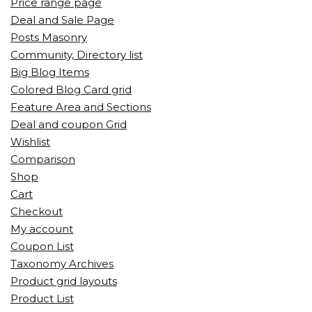
Price range page
Deal and Sale Page
Posts Masonry
Community, Directory list
Big Blog Items
Colored Blog Card grid
Feature Area and Sections
Deal and coupon Grid
Wishlist
Comparison
Shop
Cart
Checkout
My account
Coupon List
Taxonomy Archives
Product grid layouts
Product List