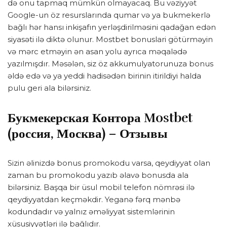
də onu tapmaq mümkün olmayacaq. Bu vəziyyət
Google-un öz resurslarında qumar və ya bukmekerlə
bağlı hər hansı inkişafın yerləşdirilməsini qadağan edən
siyasəti ilə diktə olunur. Mostbet bonuslari götürməyin
və mərc etməyin ən asan yolu ayrıca məqalədə
yazılmışdır. Məsələn, siz öz akkumulyatorunuza bonus
əldə edə və ya yeddi hadisədən birinin itirildiyi halda
pulu geri ala bilərsiniz.
Букмекерская Контора Mostbet
(россия, Москва) – Отзывы
Sizin əlinizdə bonus promokodu varsa, qeydiyyat olan
zaman bu promokodu yazıb əlavə bonusda ala
bilərsiniz. Başqa bir üsul mobil telefon nömrəsi ilə
qeydiyyatdan keçməkdir. Yeganə fərq mənbə
kodundadır və yalnız əməliyyat sistemlərinin
xüsusiyyətləri ilə bağlıdır.