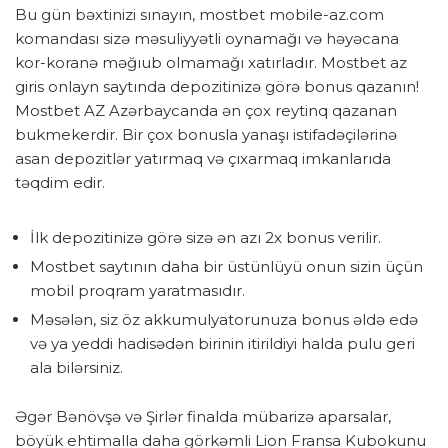
Bu gün bəxtinizi sınayın, mostbet mobile-az.com
komandası sizə məsuliyyətli oynamağı və həyəcana
kor-koranə məğıub olmamağı xatırladır. Mostbet az
giris onlayn saytında depozitinizə görə bonus qazanın!
Mostbet AZ Azərbaycanda ən çox reytinq qazanan
bukmekerdir. Bir çox bonusla yanaşı istifadəçilərinə
asan depozitlər yatırmaq və çıxarmaq imkanlarıda
təqdim edir.
İlk depozitinizə görə sizə ən azı 2x bonus verilir.
Mostbet saytının daha bir üstünlüyü onun sizin üçün
mobil proqram yaratmasıdır.
Məsələn, siz öz akkumulyatorunuza bonus əldə edə
və ya yeddi hadisədən birinin itirildiyi halda pulu geri
ala bilərsiniz.
Əgər Bənövşə və Şirlər finalda mübarizə aparsalar,
böyük ehtimalla daha görkəmli Lion Fransa Kubokunu