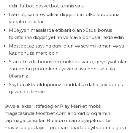
edir, futbol, ​​basketbol, ​​tennis və s.
Deməli, kanareykalılar diqqətlərini ölkə kubokuna
yönəltməlidirlər.
Müəyyən masalarda etibarlı olan xüsusi bonus
təkliflərinə diqqət yetirin və əlavə bonuslar əldə edin.
Mostbet.az saytına daxil olun və sevimli idman və ya
kazinonuza mərc edin.
Sizin əlinizdə bonus promokodu varsa, qeydiyyat olan
zaman bu promokodu yazıb əlavə bonusda ala
bilərsiniz.
Saytda aktiv olduğunuz müddətcə daha çox bonus
qazana bilərsiniz.
Əvvəla, əksər istifadəçilər Play Market mobil
mağazasında Mostbet com android proqramını
tapmağa çalışırlar. Burada onları xoşagəlməz bir
məyusluq gözləyir – proqram orada deyil və buna görə