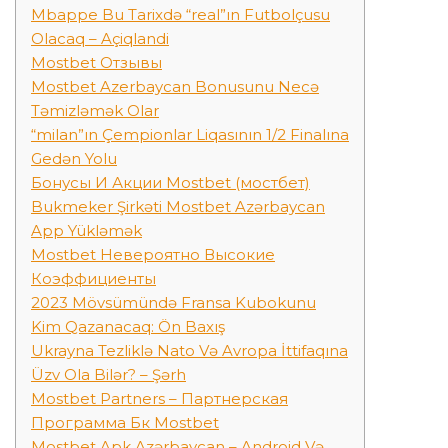
Mbappe Bu Tarixdə “real”ın Futbolçusu
Olacaq – Açiqlandi
Mostbet Отзывы
Mostbet Azerbaycan Bonusunu Necə
Təmizləmək Olar
“milan”ın Çempionlar Liqasının 1/2 Finalına
Gedən Yolu
Бонусы И Акции Mostbet (мостбет)
Bukmeker Şirkəti Mostbet Azərbaycan
App Yükləmək
Mostbet Невероятно Высокие
Коэффициенты
2023 Mövsümündə Fransa Kubokunu
Kim Qazanacaq: Ön Baxış
Ukrayna Tezliklə Nato Və Avropa İttifaqına
Üzv Ola Bilər? – Şərh
Mostbet Partners – Партнерская
Программа Бк Mostbet
Mostbet Apk Azərbaycan – Android Və