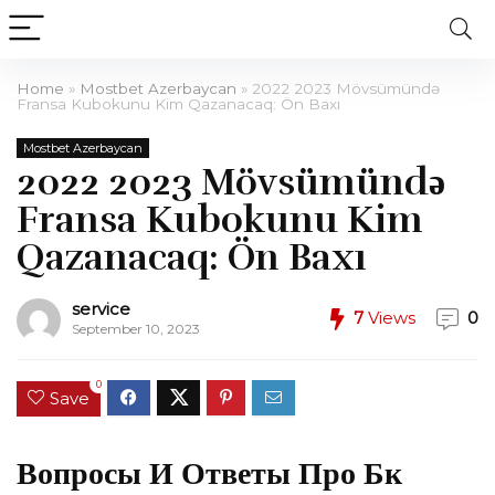
Home
»
Mostbet Azerbaycan
»
2022 2023 Mövsümündə
Fransa Kubokunu Kim Qazanacaq: Ön Baxı
Mostbet Azerbaycan
2022 2023 Mövsümündə
Fransa Kubokunu Kim
Qazanacaq: Ön Baxı
service
7
Views
0
September 10, 2023
0
Save
Вопросы И Ответы Про Бк