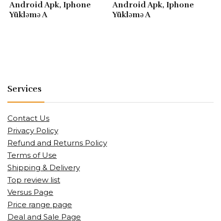
Android Apk, Iphone
Android Apk, Iphone
Yükləmə A
Yükləmə A
Services
Contact Us
Privacy Policy
Refund and Returns Policy
Terms of Use
Shipping & Delivery
Top review list
Versus Page
Price range page
Deal and Sale Page