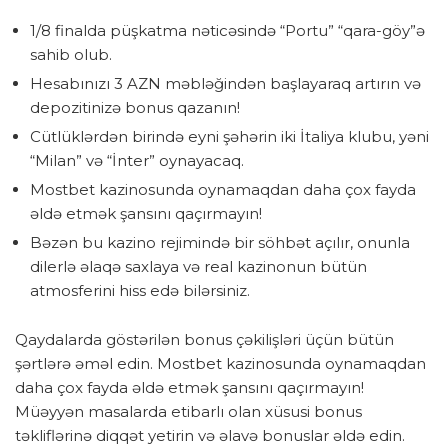
1/8 finalda püşkatma nəticəsində “Portu” “qara-göy”ə
sahib olub.
Hesabınızı 3 AZN məbləğindən başlayaraq artırın və
depozitinizə bonus qazanın!
Cütlüklərdən birində eyni şəhərin iki İtaliya klubu, yəni
“Milan” və “İnter” oynayacaq.
Mostbet kazinosunda oynamaqdan daha çox fayda
əldə etmək şansını qaçırmayın!
Bəzən bu kazino rejimində bir söhbət açılır, onunla
dilerlə əlaqə saxlaya və real kazinonun bütün
atmosferini hiss edə bilərsiniz.
Qaydalarda göstərilən bonus çəkilişləri üçün bütün
şərtlərə əməl edin. Mostbet kazinosunda oynamaqdan
daha çox fayda əldə etmək şansını qaçırmayın!
Müəyyən masalarda etibarlı olan xüsusi bonus
təkliflərinə diqqət yetirin və əlavə bonuslar əldə edin.