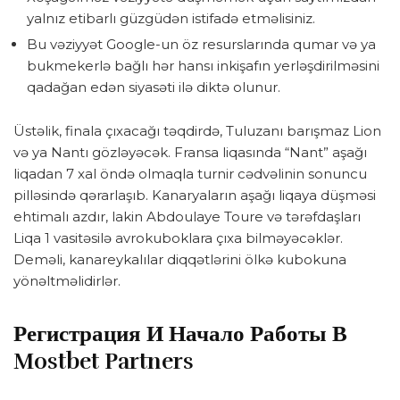
yalnız etibarlı güzgüdən istifadə etməlisiniz.
Bu vəziyyət Google-un öz resurslarında qumar və ya
bukmekerlə bağlı hər hansı inkişafın yerləşdirilməsini
qadağan edən siyasəti ilə diktə olunur.
Üstəlik, finala çıxacağı təqdirdə, Tuluzanı barışmaz Lion
və ya Nantı gözləyəcək. Fransa liqasında “Nant” aşağı
liqadan 7 xal öndə olmaqla turnir cədvəlinin sonuncu
pilləsində qərarlaşıb. Kanaryaların aşağı liqaya düşməsi
ehtimalı azdır, lakin Abdoulaye Toure və tərəfdaşları
Liqa 1 vasitəsilə avrokuboklara çıxa bilməyəcəklər.
Deməli, kanareykalılar diqqətlərini ölkə kubokuna
yönəltməlidirlər.
Регистрация И Начало Работы В
Mostbet Partners