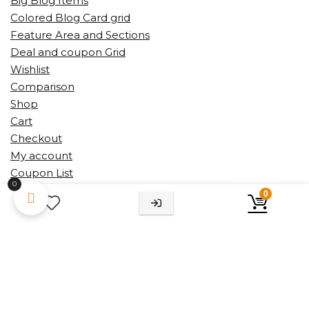
Big Blog Items
Colored Blog Card grid
Feature Area and Sections
Deal and coupon Grid
Wishlist
Comparison
Shop
Cart
Checkout
My account
Coupon List
0
Taxonomy Archives
0
Product grid layouts
Product List
Featured Product Sections
Fashion
My Orders
Registration disabled